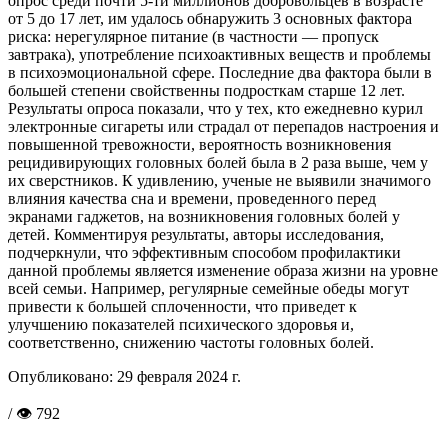
опрос среди почти 5-ти миллионов добровольцев в возрасте
от 5 до 17 лет, им удалось обнаружить 3 основных фактора
риска: нерегулярное питание (в частности — пропуск
завтрака), употребление психоактивных веществ и проблемы
в психоэмоциональной сфере. Последние два фактора были в
большей степени свойственны подросткам старше 12 лет.
Результаты опроса показали, что у тех, кто ежедневно курил
электронные сигареты или страдал от перепадов настроения и
повышенной тревожности, вероятность возникновения
рецидивирующих головных болей была в 2 раза выше, чем у
их сверстников. К удивлению, ученые не выявили значимого
влияния качества сна и времени, проведенного перед
экранами гаджетов, на возникновения головных болей у
детей. Комментируя результаты, авторы исследования,
подчеркнули, что эффективным способом профилактики
данной проблемы является изменение образа жизни на уровне
всей семьи. Например, регулярные семейные обеды могут
привести к большей сплоченности, что приведет к
улучшению показателей психического здоровья и,
соответственно, снижению частоты головных болей.
Опубликовано:
29 февраля 2024 г.
/ 👁 792