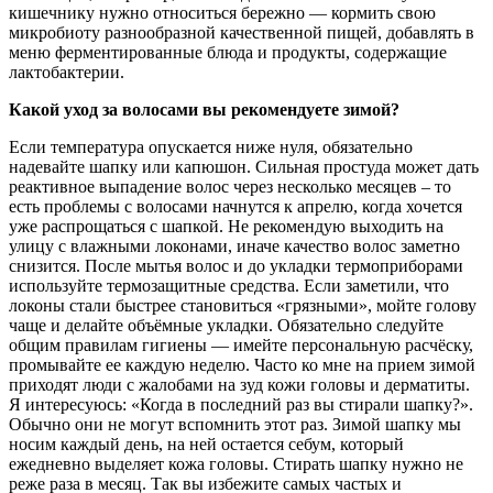
кишечнику нужно относиться бережно — кормить свою
микробиоту разнообразной качественной пищей, добавлять в
меню ферментированные блюда и продукты, содержащие
лактобактерии.
Какой уход за волосами вы рекомендуете зимой?
Если температура опускается ниже нуля, обязательно
надевайте шапку или капюшон. Сильная простуда может дать
реактивное выпадение волос через несколько месяцев – то
есть проблемы с волосами начнутся к апрелю, когда хочется
уже распрощаться с шапкой. Не рекомендую выходить на
улицу с влажными локонами, иначе качество волос заметно
снизится. После мытья волос и до укладки термоприборами
используйте термозащитные средства. Если заметили, что
локоны стали быстрее становиться «грязными», мойте голову
чаще и делайте объёмные укладки. Обязательно следуйте
общим правилам гигиены — имейте персональную расчёску,
промывайте ее каждую неделю. Часто ко мне на прием зимой
приходят люди с жалобами на зуд кожи головы и дерматиты.
Я интересуюсь: «Когда в последний раз вы стирали шапку?».
Обычно они не могут вспомнить этот раз. Зимой шапку мы
носим каждый день, на ней остается себум, который
ежедневно выделяет кожа головы. Стирать шапку нужно не
реже раза в месяц. Так вы избежите самых частых и