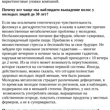
маркетинговые уловки компаний.
Почему все чаще мы наблюдаем выпадение волос у
молодых людей до 30 лет?
Если мы исключаем генетическую чувствительность
фолликул к дигидротестостерону, я назову в качестве причин
множественные метаболические проблемы у молодежи.
Несбалансированное питание фастфудом, обилие газировки,
беспорядочный приём пищи. Прибавлю к этому
множественные стрессы и беспокойства за свое будущее. Не
забудем про повальное увлечение гаджетами — многие
проводят вечерние и ночные часы за экранами гаджетов,
нарушая мелатониновый пик, который приходится с 10 вечера
до 2 ночи. Из-за этого может возникнуть переутомление,
которое скажется на состоянии нервной системы. Иногда,
действительно, можно сказать, что сегодня полностью
здоровых молодых людей меньше, чем было раньше.
Молодежь мегаполисов страдает различными дефицитами, в
то время как молодое поколение из регионов, как я наблюдаю,
подвержено им в меньшей степени. Вероятно, у них есть
возможность употреблять овощи, выращенные на
собственном огороде, покупать сезонные продукты у местных
фермеров, а не в супермаркетах.