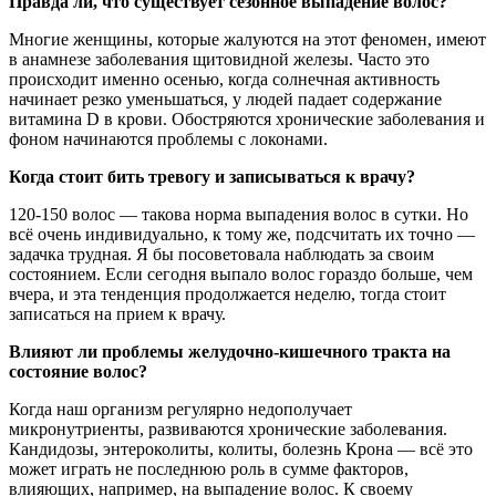
Правда ли, что существует сезонное выпадение волос?
Многие женщины, которые жалуются на этот феномен, имеют
в анамнезе заболевания щитовидной железы. Часто это
происходит именно осенью, когда солнечная активность
начинает резко уменьшаться, у людей падает содержание
витамина D в крови. Обостряются хронические заболевания и
фоном начинаются проблемы с локонами.
Когда стоит бить тревогу и записываться к врачу?
120-150 волос — такова норма выпадения волос в сутки. Но
всё очень индивидуально, к тому же, подсчитать их точно —
задачка трудная. Я бы посоветовала наблюдать за своим
состоянием. Если сегодня выпало волос гораздо больше, чем
вчера, и эта тенденция продолжается неделю, тогда стоит
записаться на прием к врачу.
Влияют ли проблемы желудочно-кишечного тракта на
состояние волос?
Когда наш организм регулярно недополучает
микронутриенты, развиваются хронические заболевания.
Кандидозы, энтероколиты, колиты, болезнь Крона — всё это
может играть не последнюю роль в сумме факторов,
влияющих, например, на выпадение волос. К своему