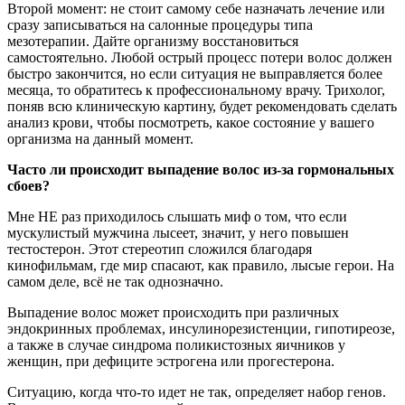
Второй момент: не стоит самому себе назначать лечение или
сразу записываться на салонные процедуры типа
мезотерапии. Дайте организму восстановиться
самостоятельно. Любой острый процесс потери волос должен
быстро закончится, но если ситуация не выправляется более
месяца, то обратитесь к профессиональному врачу. Трихолог,
поняв всю клиническую картину, будет рекомендовать сделать
анализ крови, чтобы посмотреть, какое состояние у вашего
организма на данный момент.
Часто ли происходит выпадение волос из-за гормональных
сбоев?
Мне НЕ раз приходилось слышать миф о том, что если
мускулистый мужчина лысеет, значит, у него повышен
тестостерон. Этот стереотип сложился благодаря
кинофильмам, где мир спасают, как правило, лысые герои. На
самом деле, всё не так однозначно.
Выпадение волос может происходить при различных
эндокринных проблемах, инсулинорезистенции, гипотиреозе,
а также в случае синдрома поликистозных яичников у
женщин, при дефиците эстрогена или прогестерона.
Ситуацию, когда что-то идет не так, определяет набор генов.