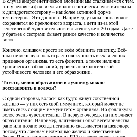
В случае андрогенетической алопеции мы сталкиваемся с тем,
что у человека фолликулы волос генетически чувствительны
к дигидротестостерону – наиболее активной форме
тестостерона. Это данность. Например, у папы копна волос
сохраняется до преклонного возраста, а дети из-за этой
генетической чувствительности лысеют уже к 20 годам. Даже
у братьев с сестрами бывает разное качество и количество
волос.
Конечно, слишком просто во всём обвинить генетику. Всё-
таки не меньшую роль играет совокупность всех внешних
признаков организма, то есть фенотип, а также наличие
хронических заболеваний, уровень психологической
устойчивости человека и его образ жизни.
То есть, меняя образ жизни к лучшему, можно
восстановить и волосы?
С одной стороны, волосы как будто живут собственной
жизнью — у них есть свой иммунитет, который может не
иметь связь с общим иммунитетом организма. Но фолликулы
волос очень чувствительны. В первую очередь, на них влияет
образ питания. Например, длительный опыт вегетарианства
рано или поздно всегда негативно сказывается на шевелюре,
потому что локонам необходимо железо и качественный
белок. При дефиците витамина B12 и железа волосы тоже