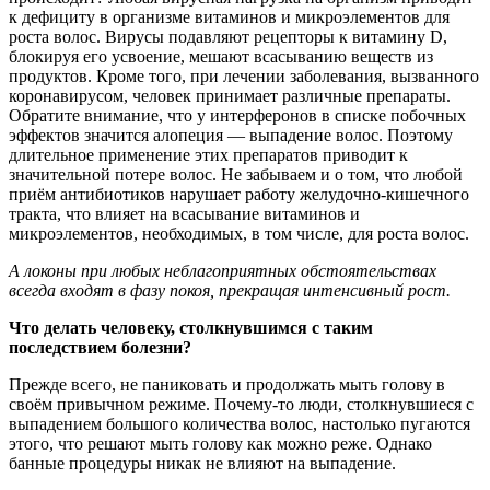
к дефициту в организме витаминов и микроэлементов для
роста волос. Вирусы подавляют рецепторы к витамину D,
блокируя его усвоение, мешают всасыванию веществ из
продуктов. Кроме того, при лечении заболевания, вызванного
коронавирусом, человек принимает различные препараты.
Обратите внимание, что у интерферонов в списке побочных
эффектов значится алопеция — выпадение волос. Поэтому
длительное применение этих препаратов приводит к
значительной потере волос. Не забываем и о том, что любой
приём антибиотиков нарушает работу желудочно-кишечного
тракта, что влияет на всасывание витаминов и
микроэлементов, необходимых, в том числе, для роста волос.
А локоны при любых неблагоприятных обстоятельствах
всегда входят в фазу покоя, прекращая интенсивный рост.
Что делать человеку, столкнувшимся с таким
последствием болезни?
Прежде всего, не паниковать и продолжать мыть голову в
своём привычном режиме. Почему-то люди, столкнувшиеся с
выпадением большого количества волос, настолько пугаются
этого, что решают мыть голову как можно реже. Однако
банные процедуры никак не влияют на выпадение.