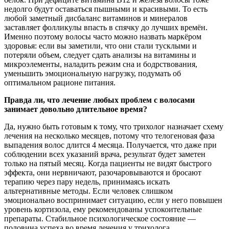
недолго будут оставаться пышными и красивыми. То есть
любой заметный дисбаланс витаминов и минералов
заставляет фолликулы впасть в спячку до лучших времён.
Именно поэтому волосы часто можно назвать маркёром
здоровья: если вы заметили, что они стали тусклыми и
потеряли объем, следует сдать анализы на витамины и
микроэлементы, наладить режим сна и бодрствования,
уменьшить эмоциональную нагрузку, подумать об
оптимальном рационе питания.
Правда ли, что лечение любых проблем с волосами
занимает довольно длительное время?
Да, нужно быть готовым к тому, что трихолог назначает схему
лечения на несколько месяцев, потому что телогеновая фаза
выпадения волос длится 4 месяца. Получается, что даже при
соблюдении всех указаний врача, результат будет заметен
только на пятый месяц. Когда пациенты не видят быстрого
эффекта, они нервничают, разочаровываются и бросают
терапию через пару недель, принимаясь искать
альтернативные методы. Если человек слишком
эмоционально воспринимает ситуацию, если у него повышен
уровень кортизола, ему рекомендованы успокоительные
препараты. Стабильное психологическое состояние —
половина успеха во время лечения у трихолога.