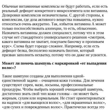
Обычные витаминные комплексы не будут работать, если есть
реальный дефицит конкретного микроэлемента или витамина.
Дозировки комплексов незначительны. С другой стороны, к
комплексам, где доза активного вещества повышена, нужно
относиться очень аккуратно. Так, избыток витамина А может
только поспособствовать алопеции, то есть, облысению.
Назначить витамины должен специалист, потому что в этом
случае нет стандартного универсального решения «смотрим,
какого витамина не хватает, покупаем баночку и пропиваем
курс». Схема будет гораздо сложнее. Например, если есть
дефицит белка, бесполезно назначать биотин, который
призван заполнить нехватку, потому что он даже не усвоится.
Может ли помочь шампунь с маркировкой «от выпадения
волос»?
Такие шампуни созданы для выполнения одной-
единственной задачи – очищения кожи головы. Для лечения
существуют спреи, мази, лосьоны, профессиональные
процедуры. Чтобы выбрать хороший очищающий шампунь,
достаточно знать свой тип кожи головы – он может быть
жирным, сухим или нормальным. Не стоит ориентироваться
на надписи «для вьющихся волос», «для окрашенных волос»,
«для сухих и поврежденных волос». Практически всегда это