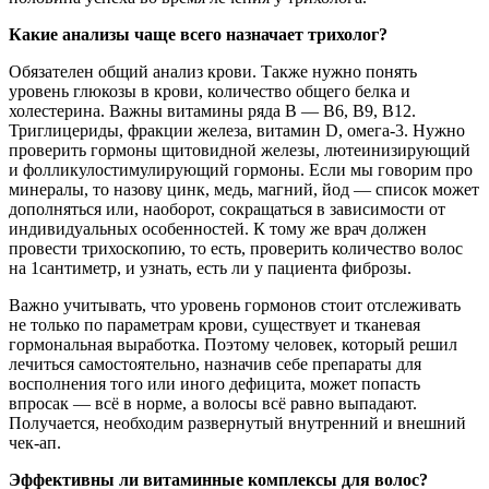
Какие анализы чаще всего назначает трихолог?
Обязателен общий анализ крови. Также нужно понять
уровень глюкозы в крови, количество общего белка и
холестерина. Важны витамины ряда B — В6, В9, В12.
Триглицериды, фракции железа, витамин D, омега-3. Нужно
проверить гормоны щитовидной железы, лютеинизирующий
и фолликулостимулирующий гормоны. Если мы говорим про
минералы, то назову цинк, медь, магний, йод — список может
дополняться или, наоборот, сокращаться в зависимости от
индивидуальных особенностей. К тому же врач должен
провести трихоскопию, то есть, проверить количество волос
на 1сантиметр, и узнать, есть ли у пациента фиброзы.
Важно учитывать, что уровень гормонов стоит отслеживать
не только по параметрам крови, существует и тканевая
гормональная выработка. Поэтому человек, который решил
лечиться самостоятельно, назначив себе препараты для
восполнения того или иного дефицита, может попасть
впросак — всё в норме, а волосы всё равно выпадают.
Получается, необходим развернутый внутренний и внешний
чек-ап.
Эффективны ли витаминные комплексы для волос?