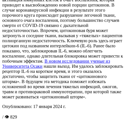
приводит к высвобождению новой порции цитокинов. В
случае коронавирусной инфекции в результате этого
порочного круга происходит разрушение легочной ткани,
основного очага воспаления, поэтому большинство случаев
смерти от COVID-19 связано с дыхательной
недостаточностью. Впрочем, цитокиновая буря может
затронуть и соседние ткани, вызывая у «тяжелых» пациентов
полиорганную недостаточность. Ключевую роль здесь играет
цитокин под названием интерлейкин-6 (IL-6). Ранее было
показано, что, заблокировав IL-6, можно облегчить
воспаление, однако длительная блокировка может привести к
побочным эффектам.
В новом исследовании ученые из
Университета Осаки
нашли выход. Им удалось заблокировать
рецептор IL-6 на короткое время, и этого оказалось
достаточно, чтобы защитить ткани от «цитокинового
шторма». В будущем эта методика поможет избежать
осложнений во время лечения тяжелых инфекций, ожогов,
травм и противораковой иммунотерапии, при которой также
может развиваться «цитокиновый шторм».
Опубликовано:
17 января 2024 г.
/ 👁 829