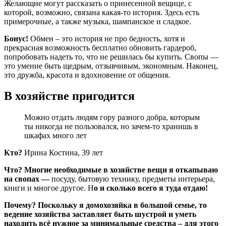
Желающие могут рассказать о принесенной вещице, с
которой, возможно, связана какая-то история. Здесь есть
примерочные, а также музыка, шампанское и сладкое.
Бонус!
Обмен – это история не про бедность, хотя и
прекрасная возможность бесплатно обновить гардероб,
попробовать надеть то, что не решилась бы купить. Свопы —
это умение быть щедрым, отзывчивым, экономным. Наконец,
это дружба, красота и вдохновение от общения.
В хозяйстве пригодится
Можно отдать людям гору разного добра, которым
ты никогда не пользовался, но зачем-то хранишь в
шкафах много лет
Кто?
Ирина Костина, 39 лет
Что? Многие необходимые в хозяйстве вещи я откапываю
на свопах —
посуду, бытовую технику, предметы интерьера,
книги и многое другое. Н
о и сколько всего я туда отдаю!
Почему? Поскольку я домохозяйка в большой семье, то
ведение хозяйства заставляет быть шустрой и уметь
находить всё нужное за минимальные средства – для этого