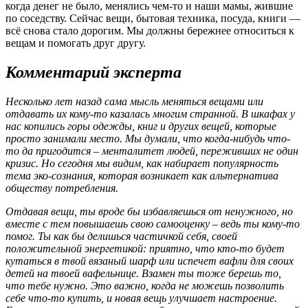
когда денег не было, менялись чем-то и наши мамы, жившие
по соседству. Сейчас вещи, бытовая техника, посуда, книги —
всё снова стало дорогим. Мы должны бережнее относиться к
вещам и помогать друг другу.
Комментарий эксперта
Несколько лет назад сама мысль меняться вещами или
отдавать их кому-то казалась многим странной. В шкафах у
нас копились горы одежды, книг и других вещей, которые
просто занимали место. Мы думали, что когда-нибудь что-
то да пригодится – менталитет людей, переживших не один
кризис. Но сегодня мы видим, как набирает популярность
тема эко-сознания, которая возникает как альтернатива
обществу потребления.
Отдавая вещи, ты вроде бы избавляешься от ненужного, но
вместе с тем повышаешь свою самооценку – ведь ты кому-то
помог. Ты как бы делишься частичкой себя, своей
положительной энергетикой: приятно, что кто-то будет
кутаться в твой вязаный шарф или испечет вафли для своих
детей на твоей вафельнице. Взамен ты тоже берешь то,
что тебе нужно. Это важно, когда не можешь позволить
себе что-то купить, и новая вещь улучшает настроение.