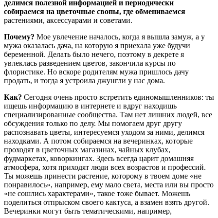
делимся полезной информацией и периодически
собираемся на цветочные свопы, где обмениваемся
растениями, аксессуарами и советами.
Почему?
Мое увлечение началось, когда я вышла замуж, а у
мужа оказалась дача, на которую я приехала уже будучи
беременной. Делать было нечего, поэтому в декрете я
увлеклась разведением цветов, закончила курсы по
флористике. Но вскоре родителям мужа пришлось дачу
продать, и тогда я устроила джунгли у нас дома.
Как?
Сегодня очень просто встретить единомышленников: ты
ищешь информацию в интернете и вдруг находишь
специализированные сообщества. Там нет лишних людей, все
обсуждения только по делу. Мы помогаем друг другу
распознавать цветы, интересуемся уходом за ними, делимся
находками. А потом собираемся на вечеринках, которые
проходят в цветочных магазинах, чайных клубах,
фудмаркетах, коворкингах. Здесь всегда царит домашняя
атмосфера, хотя приходят люди всех возрастов и профессий.
Ты можешь принести растение, которому в твоем доме «не
понравилось», например, ему мало света, места или вы просто
«не сошлись характерами», такое тоже бывает. Можешь
поделиться отпрыском своего кактуса, а взамен взять другой.
Вечеринки могут быть тематическими, например,