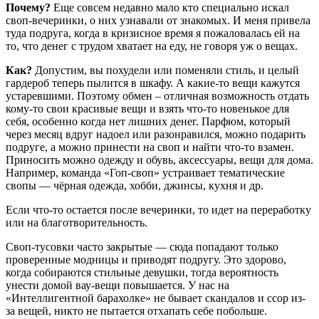
Почему?
Еще совсем недавно мало кто специально искал
своп-вечеринки, о них узнавали от знакомых. И меня привела
туда подруга, когда в кризисное время я пожаловалась ей на
то, что денег с трудом хватает на еду, не говоря уж о вещах.
Как?
Допустим, вы похудели или поменяли стиль, и целый
гардероб теперь пылится в шкафу. А какие-то вещи кажутся
устаревшими. Поэтому обмен – отличная возможность отдать
кому-то свои красивые вещи и взять что-то новенькое для
себя, особенно когда нет лишних денег. Парфюм, который
через месяц вдруг надоел или разонравился, можно подарить
подруге, а можно принести на своп и найти что-то взамен.
Приносить можно одежду и обувь, аксессуары, вещи для дома.
Например, команда «Гоп-своп» устраивает тематические
свопы — чёрная одежда, хобби, джинсы, кухня и др.
Если что-то остается после вечеринки, то идет на переработку
или на благотворительность.
Своп-тусовки часто закрытые — сюда попадают только
проверенные модницы и приводят подругу. Это здорово,
когда собираются стильные девушки, тогда вероятность
унести домой вау-вещи повышается. У нас на
«Интеллигентной барахолке» не бывает скандалов и ссор из-
за вещей, никто не пытается отхапать себе побольше.