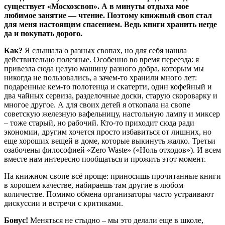
существует «Мосхозсвоп». А в минуты отдыха мое
любимое занятие — чтение. Поэтому книжный своп стал
для меня настоящим спасением. Ведь книги хранить негде
да и покупать дорого.
Как?
Я слышала о разных свопах, но для себя нашла
действительно полезные. Особенно во время переезда: я
привезла сюда целую машину разного добра, которым мы
никогда не пользовались, а зачем-то хранили много лет:
подаренные кем-то полотенца и скатерти, один кофейный и
два чайных сервиза, разделочные доски, старую скороварку и
многое другое. А для своих детей я откопала на свопе
советскую железную вафельницу, настольную лампу и миксер
– тоже старый, но рабочий. Кто-то приходит сюда ради
экономии, другим хочется просто избавиться от лишних, но
еще хороших вещей в доме, которые выкинуть жалко. Третьи
озабочены философией «Zero Waste» («Ноль отходов»). И всем
вместе нам интересно пообщаться и прожить этот момент.
На книжном свопе всё проще: приносишь прочитанные книги
в хорошем качестве, набираешь там другие в любом
количестве. Помимо обмена организаторы часто устраивают
дискуссии и встречи с критиками.
Бонус!
Меняться не стыдно – мы это делали еще в школе,