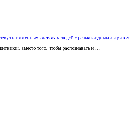
екул в иммунных клетках у людей с ревматоидным артритом
итники), вместо того, чтобы распознавать и …