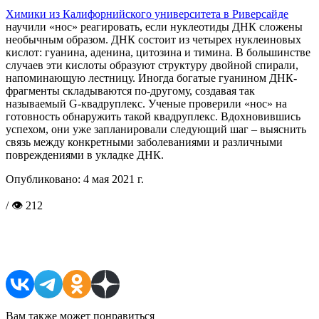
Химики из Калифорнийского университета в Риверсайде
научили «нос» реагировать, если нуклеотиды ДНК сложены
необычным образом. ДНК состоит из четырех нуклеиновых
кислот: гуанина, аденина, цитозина и тимина. В большинстве
случаев эти кислоты образуют структуру двойной спирали,
напоминающую лестницу. Иногда богатые гуанином ДНК-
фрагменты складываются по-другому, создавая так
называемый G-квадруплекс. Ученые проверили «нос» на
готовность обнаружить такой квадруплекс. Вдохновившись
успехом, они уже запланировали следующий шаг – выяснить
связь между конкретными заболеваниями и различными
повреждениями в укладке ДНК.
Опубликовано:
4 мая 2021 г.
/ 👁 212
Поделиться в соцсетях
Вам также может понравиться