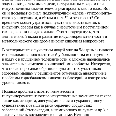
ходу понять, с чем имеет дело, натуральным сахаром или
искусственным заменителем, а реагировать как-то надо. Вот
он и посылает сигнал
поджелудочной железе «утихомирить»
глюкозу инсулином, а её там и нет. Чем это грозит? Со
временем может утратиться чувствительность клеток к
инсулину, совсем как в случае с избыточным поступлением
сахара, как ни парадоксально. Стоит подчеркнуть, что
значительный вклад в развитие инсулинорезистентности и
метаболического синдрома вносит кишечная микробиота.
В экспериментах с участием людей уже на 5-й день активного
использования подсластителей у большинства испытуемых
наряду с нарушением толерантности к глюкозе наблюдались
значительные изменения кишечной микробиоты. Интересно,
что после пересадки образцов стула от этих участников
здоровым мышам у реципиентов отмечались аналогичные
проблемы с дисбалансом кишечных бактерий и контролем
уровня глюкозы.
Помимо проблем с избыточным весом и
инсулинорезистентностью искусственные заменители сахара,
такие как аспартам, ацесульфам калия и сукралоза, могут
существенно повышать риск сердечно-сосудистых
заболеваний (стенокардии, ишемического инсульта и пр.), а
также уровень воспаления в организме. Недавно