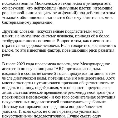
исследователи из Мюнхенского технического университета
обнаружили, что нейтрофилы (иммунные клетки, играющие
роль первой линии защиты от инфекций) под действием этим
«сладких обманщиков» становятся более чувствительными к
бактериальному заражению.
Другими словами, искусственные подсластители могут
влиять на иммунную систему человека, приводя её в более
«взбудораженное» состояние. Вопрос в том, как именно это
отразится на здоровье человека. Если говорить о воспалении в
целом, то это известный фактор, повышающий риск развития
рака.
В июле 2023 года прогремела новость, что Международное
агентство по изучению рака IARC признало аспартам,
входящий в состав не менее 6 тысяч продуктов питания, в том
числе диетической колы, потенциальным канцерогеном. Хотя
многие эксперты нутрициологи призвали общественность не
впадать в панику, подчёркивая, что опасность представляет
лишь систематическое превышение рекомендуемой дозы (что
практически невозможно), и без того сомнительная репутация
искусственных подсластителей пошатнулась ещё больше.
Поэтому настороженность в данном вопросе более чем
уместна. И ясно одно: не стоит чрезмерно увлекаться
искусственными подсластителями. Лучше съесть одну