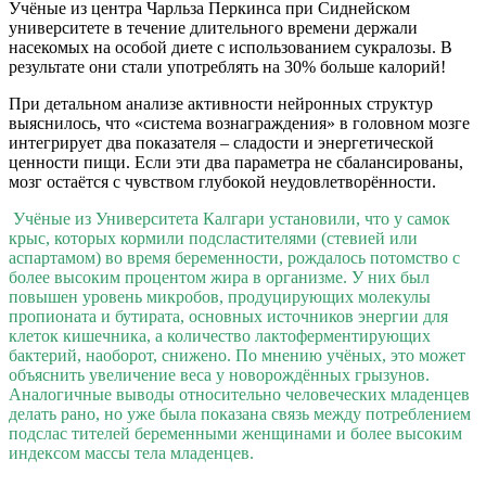
Учёные из центра Чарльза Перкинса при Сиднейском
университете в течение длительного времени держали
насекомых на особой диете с использованием сукралозы. В
результате они стали употреблять на 30% больше калорий!
При детальном анализе активности нейронных структур
выяснилось, что «система вознаграждения» в головном мозге
интегрирует два показателя – сладости и энергетической
ценности пищи. Если эти два параметра не сбалансированы,
мозг остаётся с чувством глубокой неудовлетворённости.
Учёные из Университета Калгари установили, что у самок
крыс, которых кормили подсластителями (стевией или
аспартамом) во время беременности, рождалось потомство с
более высоким процентом жира в организме. У них был
повышен уровень микробов, продуцирующих молекулы
пропионата и бутирата, основных источников энергии для
клеток кишечника, а количество лактоферментирующих
бактерий, наоборот, снижено. По мнению учёных, это может
объяснить увеличение веса у новорождённых грызунов.
Аналогичные выводы относительно человеческих младенцев
делать рано, но уже была показана связь между потреблением
подслас тителей беременными женщинами и более высоким
индексом массы тела младенцев.