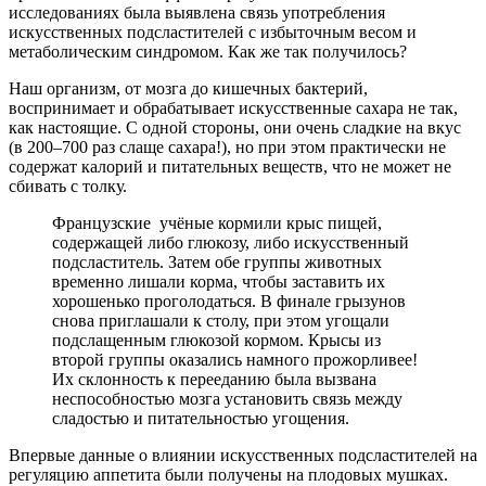
исследованиях была выявлена связь употребления
искусственных подсластителей с избыточным весом и
метаболическим синдромом. Как же так получилось?
Наш организм, от мозга до кишечных бактерий,
воспринимает и обрабатывает искусственные сахара не так,
как настоящие. С одной стороны, они очень сладкие на вкус
(в 200–700 раз слаще сахара!), но при этом практически не
содержат калорий и питательных веществ, что не может не
сбивать с толку.
Французские учёные кормили крыс
пищей,
содержащей либо глюкозу, либо искусственный
подсластитель. Затем обе группы животных
временно лишали корма, чтобы заставить их
хорошенько проголодаться. В финале грызунов
снова приглашали к столу, при этом угощали
подслащенным глюкозой кормом. Крысы из
второй группы оказались намного прожорливее!
Их склонность к перееданию была вызвана
неспособностью мозга установить связь между
сладостью и питательностью угощения.
Впервые данные о влиянии искусственных подсластителей на
регуляцию аппетита были получены на плодовых мушках.