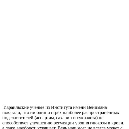
Израильские учёные из Института имени Вейцмана
показали, что ни один из трёх наиболее распространённых
подсластителей (аспартам, сахарин и сукралоза) не
способствует улучшению регуляции уровня глюкозы в крови,
а даже, наоборот, ухудшает. Ведь наш мозг не всегда может с