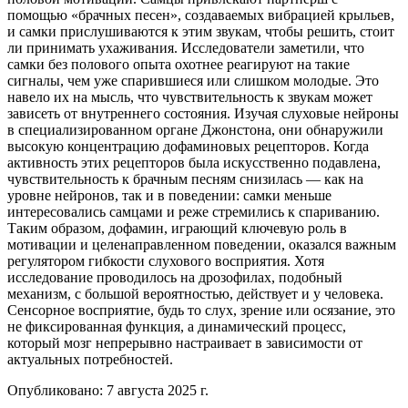
помощью «брачных песен», создаваемых вибрацией крыльев,
и самки прислушиваются к этим звукам, чтобы решить, стоит
ли принимать ухаживания. Исследователи заметили, что
самки без полового опыта охотнее реагируют на такие
сигналы, чем уже спарившиеся или слишком молодые. Это
навело их на мысль, что чувствительность к звукам может
зависеть от внутреннего состояния. Изучая слуховые нейроны
в специализированном органе Джонстона, они обнаружили
высокую концентрацию дофаминовых рецепторов. Когда
активность этих рецепторов была искусственно подавлена,
чувствительность к брачным песням снизилась — как на
уровне нейронов, так и в поведении: самки меньше
интересовались самцами и реже стремились к спариванию.
Таким образом, дофамин, играющий ключевую роль в
мотивации и целенаправленном поведении, оказался важным
регулятором гибкости слухового восприятия. Хотя
исследование проводилось на дрозофилах, подобный
механизм, с большой вероятностью, действует и у человека.
Сенсорное восприятие, будь то слух, зрение или осязание, это
не фиксированная функция, а динамический процесс,
который мозг непрерывно настраивает в зависимости от
актуальных потребностей.
Опубликовано:
7 августа 2025 г.