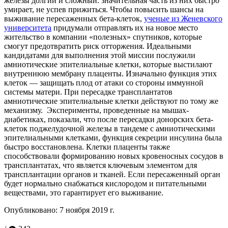
железы долгий и сложный: значительная часть из них быстро
умирает, не успев прижиться. Чтобы повысить шансы на
выживание пересаженных бета-клеток,
ученые из Женевского
университета
придумали отправлять их на новое место
жительство в компании «полезных» спутников, которые
смогут предотвратить риск отторжения. Идеальными
кандидатами для выполнения этой миссии послужили
амниотические эпителиальные клетки, которые выстилают
внутреннюю мембрану плаценты. Изначально функция этих
клеток — защищать плод от атаки со стороны иммунной
системы матери. При пересадке трансплантатов
амниотические эпителиальные клетки действуют по тому же
механизму. Эксперименты, проведенные на мышах-
диабетиках, показали, что после пересадки донорских бета-
клеток поджелудочной железы в тандеме с амниотическими
эпителиальными клетками, функция секреции инсулина была
быстро восстановлена. Клетки плаценты также
способствовали формированию новых кровеносных сосудов в
трансплантатах, что является ключевым элементом для
трансплантации органов и тканей. Если пересаженный орган
будет нормально снабжаться кислородом и питательными
веществами, это гарантирует его выживание.
Опубликовано:
7 ноября 2019 г.