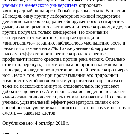
ученых из Женевского университета
опробовать
«виноградный эликсир» в борьбе с раком легких. В течение
26 недель одну группу лабораторных мышей подвергали
действию канцерогена, ранее обнаруженного в сигаретном
дыме, и одновременно с этим лечили ресвератролом, а другая
группа получала только канцероген. По окончании
эксперимента у животных, которые проходили
«виноградную» терапию, наблюдалось уменьшение роста и
развития опухолей на 27%. Также ученые обнаружили
высокую эффективность рествератрола в качестве
профилактического средства против рака легких. Отдельно
стоит подчеркнуть, что животным не просто скармливали
виноград, а вводили концентрированный рествератрол через
нос. Дело в том, что при проглатывании это природный
компонент метаболизируется и устраняется из организма в
течение нескольких минут и, следовательно, не успевает
добраться до легких. А интраназальное введение позволяет
чудо-соединению достигнуть пункта назначения. По словам
ученых, удивительный эффект ресвератрола связан с его
способностью увеличивать апоптоз — запрограммированную
смерть — раковых клеток.
Опубликовано:
4 октября 2018 г.