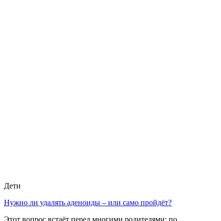
Дети
Нужно ли удалять аденоиды – или само пройдёт?
Этот вопрос встаёт перед многими родителями: по