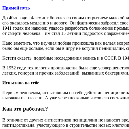
Прямой путь
До 40-х годов Флеминг боролся со своим открытием: мало обна
его оказалось медленно и дорого. Он фактически забросил свое
1941 годах им наконец удалось разработать более-менее промы
от смерти человека – им стал 15-летний подросток с заражение
Надо заметить, что научная победа произошла как нельзя вовре
было бы еще больше, если бы в игру не вступил пенициллин, 
Кстати сказать, подобные исследования велись и в СССР. В 1
В 1952 году технология производства была еще усовершенствов
легких, гонореи и прочих заболеваний, вызванных бактериями
Испытано на себе
Первым человеком, испытавшим на себе действие пенициллина,
вытяжки из плесени. А уже через несколько часов его состояни
Как это работает?
В отличие от других антисептиков пенициллин не наносит вре
пептидогликана, участвующего в строительстве новых клеточн