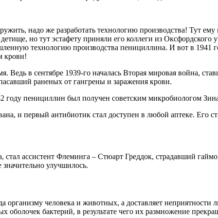
ружить, надо же разработать технологию производства! Тут ему
 детище, но тут эстафету приняли его коллеги из Оксфордского 
шленную технологию производства пенициллина. И вот в 1941 го
м крови!
мя. Ведь в сентябре 1939-го началась Вторая мировая война, ст
спасавший раненых от гангрены и заражения крови.
942 году пенициллин был получен советским микробиологом Зин
ана, и первый антибиотик стал доступен в любой аптеке. Его ст
.
 стал ассистент Флеминга – Стюарт Греддок, страдавший гаймо
е значительно улучшилось.
да организму человека и животных, а доставляет неприятности 
ых оболочек бактерий, в результате чего их размножение прек