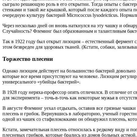
сыграло решающую роль в его открытии. Тогда опыты с бакте
стенками и такой же крышкой, который после каждого опыта п
очередную культуру бактерий Micrococcus lysodeicticus. Норма
Через несколько дней он вновь наткнулся на эту чашку и обнару
Случайность? Флеминг был образованным и талантливым бакте
Так в 1922 году был открыт лизоцим – естественный фермент с
этом безвреден для здоровых тканей. (Кстати, собаки, зализыв
Торжество плесени
Однако лизоцим действует на большинство бактерий довольно 
которые все время присутствуют на человеке. Лизоцим регулир
универсального «убийцы бактерий».
В 1928 году неряха-профессор опять отличился. В отличие от с
для эксперимента – точь-в-точь как некоторые мужья в отсутст
В августе Флеминг уехал отдыхать, оставив все грязные чашки
плесень и грибок. Вернувшись в лабораторию, ученый горестно
одной из чашек со стафилококками он обнаружил плесень, кото
Кстати, замечательная плесень относилась к редкому виду и по
плесневых грибков, которые брались из домов больных астмой. 