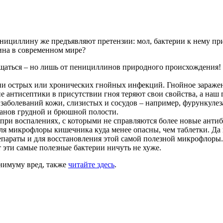
енициллину же предъявляют претензии: мол, бактерии к нему п
лина в современном мире?
щаться – но лишь от пенициллинов природного происхождения! 
ии острых или хронических гнойных инфекций. Гнойное зараже
антисептики в присутствии гноя теряют свои свойства, а наш г
болеваний кожи, слизистых и сосудов – например, фурункулеза,
ганов грудной и брюшной полости.
при воспалениях, с которыми не справляются более новые анти
ля микрофлоры кишечника куда менее опасны, чем таблетки. Да
репараты и для восстановления этой самой полезной микрофлоры
 эти самые полезные бактерии ничуть не хуже.
инимуму вред, также
читайте здесь
.