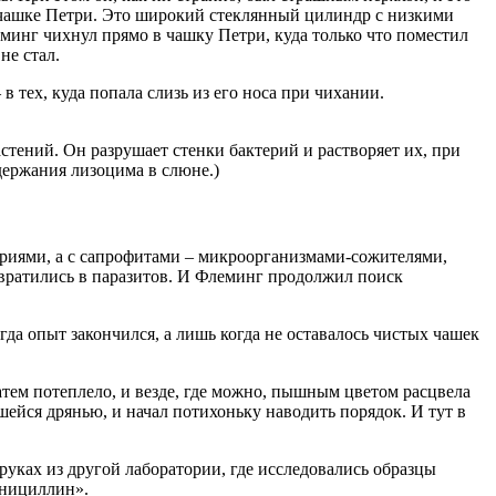
 чашке Петри. Это широкий стеклянный цилиндр с низкими
инг чихнул прямо в чашку Петри, куда только что поместил
не стал.
в тех, куда попала слизь из его носа при чихании.
стений. Он разрушает стенки бактерий и растворяет их, при
одержания лизоцима в слюне.)
ериями, а с сапрофитами – микроорганизмами-сожителями,
ревратились в паразитов. И Флеминг продолжил поиск
гда опыт закончился, а лишь когда не оставалось чистых чашек
атем потеплело, и везде, где можно, пышным цветом расцвела
ейся дрянью, и начал потихоньку наводить порядок. И тут в
руках из другой лаборатории, где исследовались образцы
енициллин».