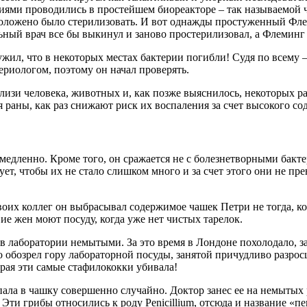
риями проводились в простейшем биореакторе – так называемой
оложено было стерилизовать. И вот однажды простуженный Флем
льный врач все бы выкинул и заново простерилизовал, а Флеминг 
жил, что в некоторых местах бактерии погибли! Судя по всему – 
риологом, поэтому он начал проверять.
лизи человека, животных и, как позже выяснилось, некоторых ра
ая раны, как раз снижают риск их воспаления за счет высокого с
медленно. Кроме того, он сражается не с болезнетворными бакт
ует, чтобы их не стало слишком много и за счет этого они не п
воих коллег он выбрасывал содержимое чашек Петри не тогда, ко
вие жен моют посуду, когда уже нет чистых тарелок.
 в лаборатории немытыми. За это время в Лондоне похолодало, з
 обозрел гору лабораторной посуды, занятой причудливо разросш
рая эти самые стафилококки убивала!
пала в чашку совершенно случайно. Доктор занес ее на немытых 
Эти грибы относились к роду Penicillium, отсюда и название «п