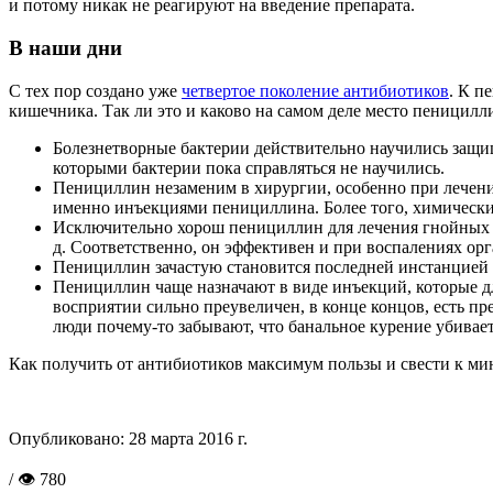
и потому никак не реагируют на введение препарата.
В наши дни
С тех пор создано уже
четвертое поколение антибиотиков
. К п
кишечника. Так ли это и каково на самом деле место пеницил
Болезнетворные бактерии действительно научились защи
которыми бактерии пока справляться не научились.
Пенициллин незаменим в хирургии, особенно при лечен
именно инъекциями пенициллина. Более того, химические 
Исключительно хорош пенициллин для лечения гнойных за
д. Соответственно, он эффективен и при воспалениях ор
Пенициллин зачастую становится последней инстанцией 
Пенициллин чаще назначают в виде инъекций, которые д
восприятии сильно преувеличен, в конце концов, есть п
люди почему-то забывают, что банальное курение убивает
Как получить от антибиотиков максимум пользы и свести к м
Опубликовано:
28 марта 2016 г.
/ 👁 780