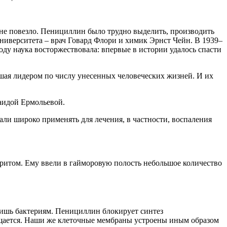
 не повезло. Пенициллин было трудно выделить, производить
университета – врач Говард Флори и химик Эрнст Чейн. В 1939–
ду наука восторжествовала: впервые в истории удалось спасти
авшая лидером по числу унесенных человеческих жизней. И их
аидой Ермольевой.
али широко применять для лечения, в частности, воспаления
ритом. Ему ввели в гайморовую полость небольшое количество
лишь бактериям. Пенициллин блокирует синтез
ращается. Наши же клеточные мембраны устроены иным образом