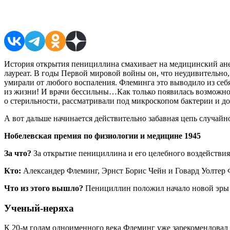
Поделиться в соцсетях
История открытия пенициллина смахивает на медицинский ане
лауреат. В годы Первой мировой войны он, что неудивительно,
умирали от любого воспаления. Флеминга это выводило из себя:
из жизни! И врачи бессильны…Как только появилась возможно
о стерильности, рассматривали под микроскопом бактерии и до
А вот дальше начинается действительно забавная цепь случайн
Нобелевская премия по физиологии и медицине 1945
За что?
За открытие пенициллина и его целебного воздействи
Кто:
Александер Флеминг, Эрнст Борис Чейн и Говард Уолтер 
Что из этого вышло?
Пенициллин положил начало новой эры 
Ученый-неряха
К 20-м годам одноименного века Флеминг уже зарекомендовал с