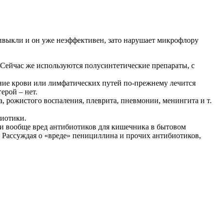
ривыкли и он уже неэффективен, зато нарушает микрофлору
Сейчас же используются полусинтетические препараты, с
ние крови или лимфатических путей по-прежнему лечится
ерой – нет.
 рожистого воспаления, плеврита, пневмонии, менингита и т.
биотики.
 и вообще вред антибиотиков для кишечника в бытовом
. Рассуждая о «вреде» пенициллина и прочих антибиотиков,