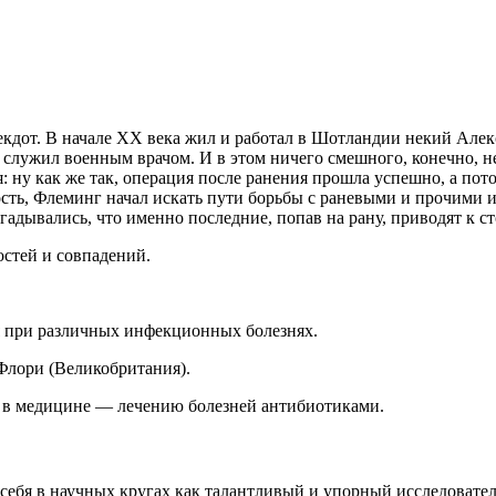
кдот. В начале ХХ века жил и работал в Шотландии некий Алек
 служил военным врачом. И в этом ничего смешного, конечно, н
 ну как же так, операция после ранения прошла успешно, а пото
сть, Флеминг начал искать пути борьбы с раневыми и прочими и
гадывались, что именно последние, попав на рану, приводят к с
остей и совпадений.
я при различных инфекционных болезнях.
Флори (Великобритания).
в медицине — лечению болезней антибиотиками.
ебя в научных кругах как талантливый и упорный исследователь