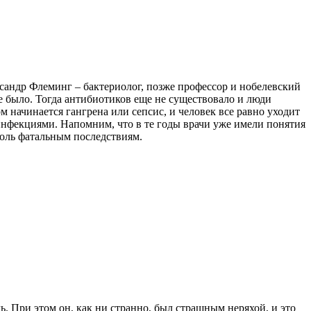
сандр Флеминг – бактериолог, позже профессор и нобелевский
е было. Тогда антибиотиков еще не существовало и люди
м начинается гангрена или сепсис, и человек все равно уходит
нфекциями. Напомним, что в те годы врачи уже имели понятия
толь фатальным последствиям.
. При этом он, как ни странно, был страшным неряхой, и это