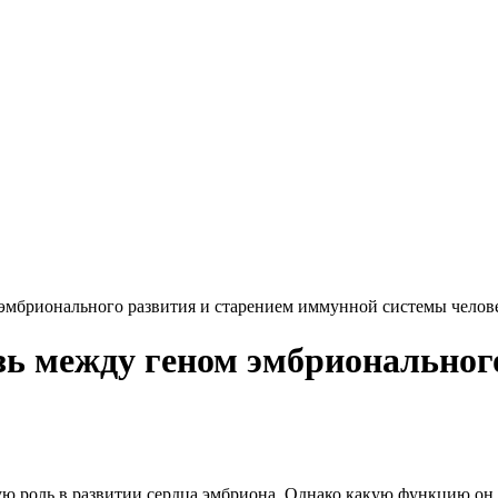
эмбрионального развития и старением иммунной системы челов
ь между геном эмбрионального
ную роль в развитии сердца эмбриона. Однако какую функцию он