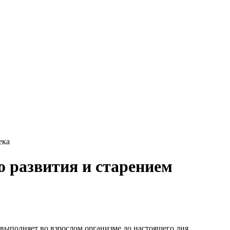
ека
 развития и старением
 выполняет во взрослом организме до настоящего дня