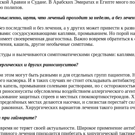
кой Аравии и Судане. В Арабских Эмиратах и Египте много пол
ию полипов.
ысленно, шутя, что леченый проходит за неделю, а без лечени
ез последствий и без лечения, а у других может привести к ра
вами: сосудосуживающими каплями, промыванием. Но порой нас
е имеет своевременная диагностика. Важно вовремя обратиться к
ления, кашель, другие необычные симптомы.
студы и вылечиваются симптоматическими средствами: каплями
ергических и других риносинуситов?
ри этом могут быть разными и для отдельных групп пациентов. 
го насморка. И в таких случаях не стоит откладывать антибакт
х капель, промывания солевыми растворами, но с осторожностью
и риносинуситы обусловлены воздействием аллергического аген
льзование защитных спреев и местных глюкокортикостероидов. Х
определённых местах делаются насечки, и слизистая перестаёт с
раковинах. Хирургических вариантов лечения такого ринита оч
и при гайморите?
время не теряет своей актуальности. Широкое применение анти
ативного лечения приходится прибегать к хирургической тактике