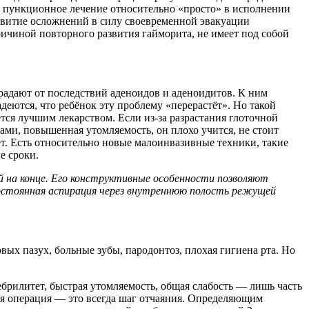
А пункционное лечение относительно «просто» в исполнении
звитие осложнений в силу своевременной эвакуации
ричиной повторного развития гайморита, не имеет под собой
радают от последствий аденоидов и аденоидитов. К ним
деются, что ребёнок эту проблему «перерастёт». Но такой
ется лучшим лекарством. Если из-за разрастания глоточной
ами, повышенная утомляемость, он плохо учится, не стоит
ет. Есть относительно новые мало­инвазивные техники, такие
е сроки.
на конце. Его конст­руктивные особенности поз­воляют
Постоянная аспирация через внутреннюю полость режущей
вых пазух, больные зубы, пародонтоз, плохая гигиена рта. Но
рилитет, быстрая утомляемость, общая слабость — лишь часть
бая операция — это всегда шаг отчаяния. Определяющим