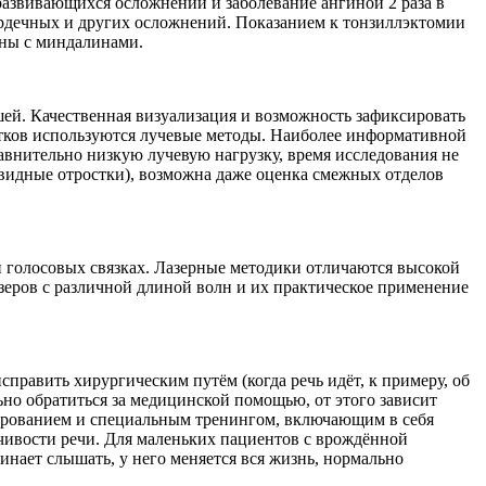
развивающихся осложнений и заболевание ангиной 2 раза в
сердечных и других осложнений. Показанием к тонзиллэктомии
заны с миндалинами.
ей. Качественная визуализация и возможность зафиксировать
стков используются лучевые методы. Наиболее информативной
авнительно низкую лучевую нагрузку, время исследования не
цевидные отростки), возможна даже оценка смежных отделов
и голосовых связках. Лазерные методики отличаются высокой
еров с различной длиной волн и их практическое применение
править хирургическим путём (когда речь идёт, к примеру, об
ьно обратиться за медицинской помощью, от этого зависит
езированием и специальным тренингом, включающим в себя
ивос­ти речи. Для маленьких пациентов с врождённой
инает слышать, у него меняется вся жизнь, нормально