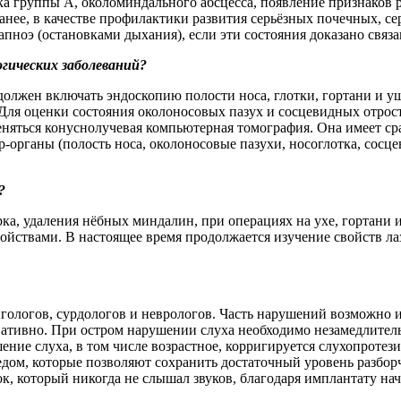
кка группы А, околоминдального абсцесса, появление признаков 
ранее, в качестве профилактики развития серьёзных почечных, 
 апноэ (остановками дыхания), если эти состояния доказано свя
и­ческих заболеваний?
лжен включать эндоскопию полости носа, глотки, гортани и уш
 Для оценки состояния околоносовых пазух и сосцевидных отро
няться конуснолучевая компьютерная томография. Она имеет ср
р-органы (полость носа, околоносовые пазухи, носоглотка, сос
?
ка, удаления нёбных миндалин, при операциях на ухе, гортани 
ствами. В настоящее время продолжается изучение свойств лаз
ологов, сурдологов и неврологов. Часть нарушений возможно ис
рвативно. При остром нарушении слуха необходимо незамедлител
шение слуха, в том числе возрастное, корригируется слухопрот
дом, которые позволяют сохранить достаточный уровень разборч
к, который никогда не слышал звуков, благодаря имплантату нач