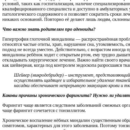
условий, таких как госпитализация, наличие специализирован
квалифицированного специалиста и доступно в амбулаторных у
патологического содержимого и позволяет сократить сроки леч
никаких оснований. Повторно её делают лишь людям, склонны
Что важно знать родителям про аденоиды?
Гипертрофия глоточной миндалины — распространённая пробле
относятся частые отиты, храп, нарушение сна, утомляемость, с
подход не всегда уместен. Действительно, с возрастом иногда 
миндалины ребёнок ходит с открытым ртом, ему трудно дышать 
откладывать хирургическое лечение. Важно найти своего врача,
как шейверная, когда под контролем эндоскопа разросшаяся тк
Шейвер (микродебридер) – инструмент, представляющий с
осуществлять щадящее и избирательное удаление тканей
насадки обеспечивает непрерывную эвакуацию крови и тк
Каковы причины хронического фарингита? Нужно ли удаля
Фарингит чаще является следствием заболеваний смежных орган
чаще фарингит сочетается с тонзиллитом.
Хроническое воспаление нёбных миндалин существенным образо
симптомов, характерных для этого заболевания. Поэтому тонз