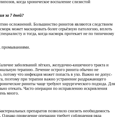
ипозов, когда хроническое воспаление слизистой
я за 7 дней?
звитию осложнений. Большинство ринитов являются следствием
морк может маскировать более серьёзную патологию, вплоть
 специалисту и тогда, когда насморк протекает не по типичному
, промываниями.
Наличие заболеваний лёгких, желудочно-кишечного тракта и
ериальную терапию. Лечение острого ринита обычно не
, потому что инфекция может попасть в ухо. Важно не допус­
та, поэтому при терапии важно устранение раздражающего
ронические риниты чаще требуют хирургического подхода. Для
ильно отекать. Часто операции по исправлению искривления
ень много.
бактериальных препаратов позволило снизить необходимость
. Однако проведение операции требует соблюдения ряда