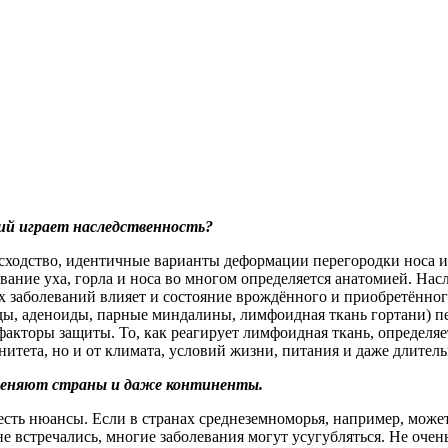
ний играет наследственность?
сходство, идентичные варианты деформации перегородки носа и 
ние уха, горла и носа во многом определяется анатомией. Насл
 заболеваний влияет и состояние врождённого и приобретённог
ы, аденоиды, парные миндалины, лимфоидная ткань гортани) пер
акторы защиты. То, как реагирует лимфоидная ткань, определяе
нитета, но и от климата, условий жизни, питания и даже длител
 меняют страны и даже континенты.
 есть нюансы. Если в странах среднеземноморья, например, може
не встречались, многие заболевания могут усугубляться. Не оч