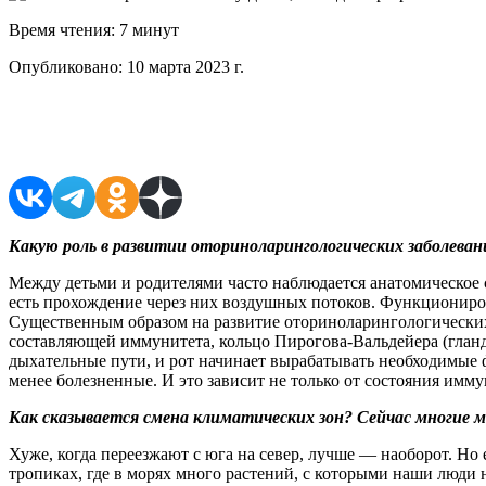
Время чтения:
7 минут
Опубликовано:
10 марта 2023 г.
Поделиться в соцсетях
Какую роль в развитии оториноларингологичес­ких заболева
Между детьми и родителями часто наблюдается анатомическое 
есть прохождение через них воздушных потоков. Функционирова
Существенным образом на развитие оториноларингологичес­ких
составляющей иммунитета, кольцо Пирогова-Вальдейера (гланд
дыхательные пути, и рот начинает вырабатывать необходимые ф
менее болезненные. И это зависит не только от состояния имму
Как сказывается смена климатических зон? Сейчас многие
Хуже, когда переезжают с юга на север, лучше — наоборот. Но
тропиках, где в морях много растений, с которыми наши люди 