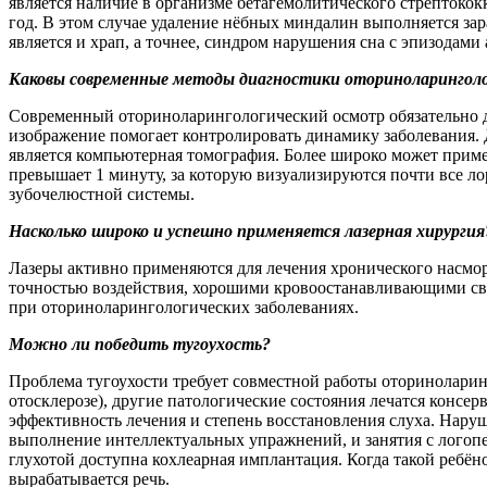
является наличие в организме бетагемолитического стрептоко
год. В этом случае удаление нёбных миндалин выполняется за
является и храп, а точнее, синдром нарушения сна с эпизодами
Каковы современные методы диагностики оториноларинголог
Современный оториноларингологический осмотр обязательно до
изображение помогает контролировать динамику заболевания.
является компьютерная томография. Более широко может приме
превышает 1 минуту, за которую визуализируются почти все ло
зубочелюстной системы.
Насколько широко и успешно применяется лазерная хирургия
Лазеры активно применяются для лечения хронического насмор
точностью воздействия, хорошими кровоостанавливающими свой
при оториноларингологических заболеваниях.
Можно ли победить тугоухость?
Проблема тугоухости требует совместной работы оториноларинг
отосклерозе), другие патологические состояния лечатся консе
эффективность лечения и степень восстановления слуха. Нару
выполнение интеллектуальных упражнений, и занятия с логопе
глухотой доступна кохлеарная имплантация. Когда такой ребёно
вырабатывается речь.