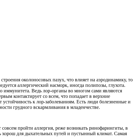
строения околоносовых пазух, что влияет на аэродинамику, то
едуется аллергический насморк, иногда полипозы, глухота.
о иммунитета. Ведь лор-органы во многом сами являются
вым контактирует со всем, что попадает в верхние
т устойчивость к лор-заболеваниям. Есть люди болезненные и
ьности грудного вскармливания в младенчестве.
т совсем пройти аллергия, реже возникать ринофарингиты, в
ень хорош для дыхательных путей и пустынный климат. Самая