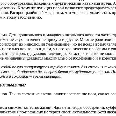
ного оборудования, владение хирургическими навыками врача. 
словиях. К тому же пункция порой позволяет предотвратить ра
ения. Распространённый миф о том, что «прокол» может стать п
м к этому заболеванию.
ма. Дети дошкольного и младшего школьного возраста часто ст
нижение слуха, изменение прикуса и другие. Многие родители на
происходит их инволюция (уменьшение), но не всегда время явля
не только ночью, но и днём, у него хронические проблемы с уш
 хотя центров, где удаляют аденоиды, катастрофически не хвата
ань миндалины удаляется максимально безболезненно и в коротки
обой полую вращающуюся трубку с лезвием для срезания тканей 
 слизистой оболочки без повреждения её глубинных участков. 
аней и сокращает время операции.
ть миндалины?
ов. Так на состояние глотки влияет воспаление носа, околоносо
м снижает качество жизни. Частые эпизоды обострений, субфеб
иллэктомия по-прежнему не теряет своей актуальности, хотя лю