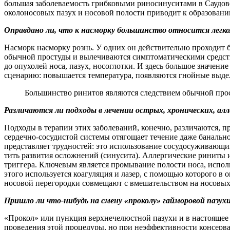
большая заболеваемость грибковыми риносинуситами в Саудовс
околоносовых пазух и носовой полости приводит к образован
Оправдано ли, что к насморку большинство относится легком
Насморк насморку рознь. У одних он действительно проходит б
обычной простуды и вылечиваются симптоматическими средст
до опухолей носа, пазух, носоглотки. И здесь большое значени
сценарию: повышается температура, появляются гнойные выде
Большинство ринитов являются следствием обычной про
Различаются ли подходы в лечении острых, хронических, алл
Подходы в терапии этих заболеваний, конечно, различаются, п
сердечно-сосудистой системы отягощает течение даже банально
представляет трудностей: это использование сосудосуживающи
тить развития осложнений (синусита). Аллергические риниты 
триггера. Ключевым является промывание полости носа, испо
этого используется коагуляция и лазер, с помощью которого в 
носовой перегородки совмещают с вмешательством на носовых 
Пришло ли что-нибудь на смену «проколу» гайморовой пазух
«Прокол» или пункция верхнечелюстной пазухи и в настоящее 
проведения этой процеду­ры, но при неэффективности консерв