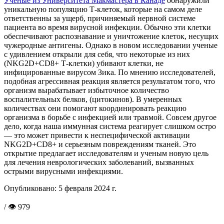
Ученые из Университета Макмастера в Канаде
обнаружили
уникальную популяцию Т-клеток, которые на самом деле
ответственны за ущерб, причиняемый нервной системе
пациента во время вирусной инфекции. Обычно эти клетки
обеспечивают распознавание и уничтожение клеток, несущих
чужеродные антигены. Однако в новом исследовании ученые
с удивлением открыли для себя, что некоторые из них
(NKG2D+CD8+ Т-клетки) убивают клетки, не
инфицированные вирусом Зика. По мнению исследователей,
подобная агрессивная реакция является результатом того, что
организм вырабатывает избыточное количество
воспалительных белков, (цитокинов). В умеренных
количествах они помогают координировать реакцию
организма в борьбе с инфекцией или травмой. Совсем другое
дело, когда наша иммунная система реагирует слишком остро
— это может привести к неспецифической активации
NKG2D+CD8+ и серьезным повреждениям тканей. Это
открытие предлагает исследователям и ученым новую цель
для лечения неврологических заболеваний, вызванных
острыми вирусными инфекциями.
Опубликовано:
5 февраля 2024 г.
/ 👁 979