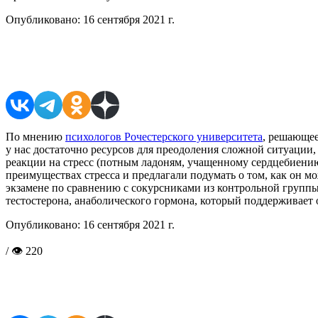
Опубликовано:
16 сентября 2021 г.
Поделиться в соцсетях
По мнению
психологов Рочестерского университета
, решающее
у нас достаточно ресурсов для преодоления сложной ситуации, 
реакции на стресс (потным ладоням, учащенному сердцебиению
преимуществах стресса и предлагали подумать о том, как он м
экзамене по сравнению с сокурсниками из контрольной групп
тестостерона, анаболического гормона, который поддерживает 
Опубликовано:
16 сентября 2021 г.
/ 👁 220
Поделиться в соцсетях