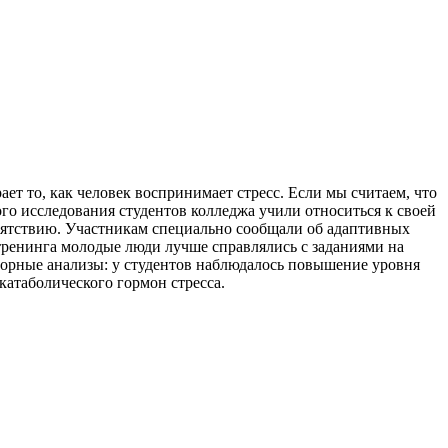
ет то, как человек воспринимает стресс. Если мы считаем, что
ого исследования студентов колледжа учили относиться к своей
епятствию. Участникам специально сообщали об адаптивных
 тренинга молодые люди лучше справлялись с заданиями на
торные анализы: у студентов наблюдалось повышение уровня
катаболического гормон стресса.