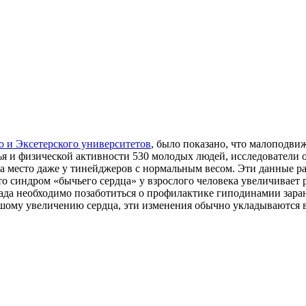
о и Эксетерского университетов
, было показано, что малоподви
ья и физической активности 530 молодых людей, исследователи
ела место даже у тинейджеров с нормальным весом. Эти данные
то синдром «бычьего сердца» у взрослого человека увеличивает
лада необходимо позаботиться о профилактике гиподинамии зара
шому увеличению сердца, эти изменения обычно укладываются 