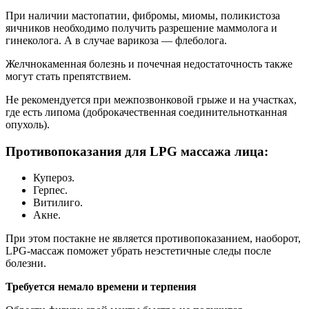
При наличии мастопатии, фибромы, миомы, поликистоза
яичников необходимо получить разрешение маммолога и
гинеколога. А в случае варикоза — флеболога.
Желчнокаменная болезнь и почечная недостаточность также
могут стать препятствием.
Не рекомендуется при межпозвонковой грыже и на участках,
где есть липома (доброкачест­венная соединительнотканная
опухоль).
Противопоказания для LPG массажа лица:
Купероз.
Герпес.
Витилиго.
Акне.
При этом постакне не является противопоказанием, наоборот,
LPG-массаж поможет убрать не­эстетичные следы после
болезни.
Требуется немало времени и терпения