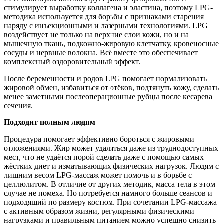
стимулирует выработку коллагена и эластина, поэтому LPG-
методика используется для борьбы с признаками старения
наряду с инъекционными и лазерными технологиями. LPG
воздействует не только на верхние слои кожи, но и на
мышечную ткань, подкожно-жировую клетчатку, кровеносные
сосуды и нервные волокна. Всё вместе это обеспечивает
комплексный оздоровительный эффект.
После беременности и родов LPG помогает нормализовать
жировой обмен, избавиться от отёков, подтянуть кожу, сделать
менее заметными послеоперационные рубцы после кесарева
сечения.
Подходит полным людям
Процедура помогает эффективно бороться с жировыми
отложениями. Жир может удаляться даже из труднодоступных
мест, что не удаётся порой сделать даже с помощью самых
жёстких диет и изматывающих физических нагрузок. Людям с
лишним весом LPG-массаж может помочь и в борьбе с
целлюлитом. В отличие от других методик, масса тела в этом
случае не помеха. Но потребуется намного больше сеансов и
подходящий по размеру костюм. При сочетании LPG-массажа
с активным образом жизни, регулярными физическими
нагрузками и правильным питанием можно успешно снизить