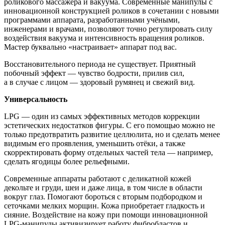
роликового массажёра и вакуума. Современные манипулы с
инновационной конструкцией роликов в сочетании с новыми
программами аппарата, разработанными учёными,
инженерами и врачами, позволяют точно регулировать силу
воздействия вакуума и интенсивность вращения роликов.
Мастер буквально «настраивает» аппарат под вас.
Восстановительного периода не существует. Приятный
побочный эффект — чувство бодрости, прилив сил,
а в случае с лицом — здоровый румянец и свежий вид.
Универсальность
LPG — один из самых эффективных методов коррекции
эстетических недостатков фигуры. С его помощью можно не
только предотвратить развитие целлюлита, но и сделать менее
видимым его проявления, уменьшить отёки, а также
скорректировать форму отдельных частей тела — например,
сделать ягодицы более рельефными.
Современные аппараты работают с деликатной кожей
декольте и груди, шеи и даже лица, в том числе в области
вокруг глаз. Помогают бороться с вторым подбородком и
сеточками мелких морщин. Кожа приобретает гладкость и
сияние. Воздействие на кожу при помощи инновационной
LPG-манипулы активизирует работу фибробластов и