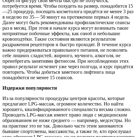
Обрести фигуру свой мечты быстро не получится,
потребуется время. Чтобы похудеть на размер, понадобится 15
—25 процедур, посещать косметолога придётся не менее 3 раз
в неделю по 35— 50 минут на протяжении первых 4 недель.
Далее могут быть рекомендованы профилактические сеансы
раз в месяц. При этом в начале курса могут возникать такие
неприятные побочные эффекты, как озноб и небольшие
кровоподтёки. Такие состояния являются результатом
раздражения рецепторов и быстро проходят. В течение курса
важно придерживаться правильного питания, не позволять
себе лишних сладостей, жирного, мучного, алкоголя, не
пренебрегать занятиями фитнесом. При несоблюдении этих
правил результат исчезнет уже через полгода, и курс придётся
повторить. Чтобы добиться заметного лифтинга лица
понадобится не менее 15 сеансов.
Издержки популярности
Из-за популярности процедуры центров красоты, которые
пред­лагают LPG-массаж, огромное количество. Но найти
хорошего, квалифицированного специалиста весьма сложно.
Проводить LPG-массаж имеют право люди с медицинским
образованием не ниже среднего — например, медсестры. Но
на практике это не так. Довольно часто этим занимаются
бывшие спортсмены, массажисты, а также те, кто прослушал
курс обучения LPG-массажа, но не получил подтверждающего