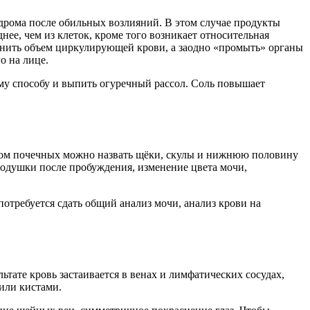
ндрома после обильных возлияний. В этом случае продукты
нее, чем из клеток, кроме того возникает относительная
олнить объем циркулирующей крови, а заодно «промыть» органы
о на лице.
му способу и выпить огуречный рассол. Соль повышает
стом почечных можно назвать щёки, скулы и нижнюю половину
подушки после пробуждения, изменение цвета мочи,
 потребуется сдать общий анализ мочи, анализ крови на
ьтате кровь застаивается в венах и лимфатических сосудах,
или кистами.