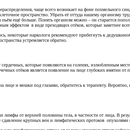
рераспределения, чаще всего возникает на фоне похмельного си
леточное пространство. Убрать её оттуда нашему организму труд
мы пьём ещё больше. Понять организм можно – он старается поп
ным эффектом в виде преходящих отёков, которые заметнее всег
ось, некоторые наркологи рекомендуют прибегнуть к дедушкино
остранства устремляется обратно.
от сердечных, которые появляются на голенях, излюбленным ме
чечных отёков является появление на лице глубоких вмятин от 
 на лице и мешки под глазами, обратитесь к терапевту. Вероятно,
 лимфы от верхней половины тела, в частности от лица. В резул
е сдавление крупных вен и лимфатических протоков опухолями 