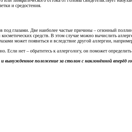
о или лимфатического оттока от головы свидетельствует набуха
летки и средостения.
в под глазами. Две наиболее частые причины – сезонный полли
ии косметических средств. В этом случае можно вычислить аллер
 глазами может появиться и вследствие другой аллергии, напри
о. Если нет – обратитесь к аллергологу, он поможет определить
и вынужденное положение за столом с наклонённой вперёд го