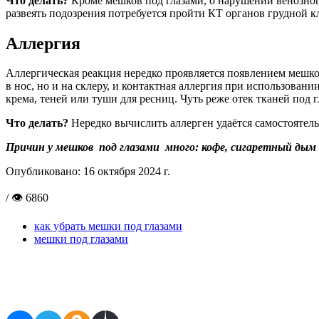
Что делать?
Кроме мешков под глазами, о нарушении венозног
развеять подозрения потребуется пройти КТ органов грудной к
Аллергия
Аллергическая реакция нередко проявляется появлением мешко
в нос, но и на склеру, и контактная аллергия при использован
крема, теней или туши для ресниц. Чуть реже отек тканей под
Что делать?
Нередко вычислить аллерген удаётся самостоятельн
Причин у мешков под глазами много: кофе, сигаретный дым 
Опубликовано:
16 октября 2024 г.
/ 👁 6860
как убрать мешки под глазами
мешки под глазами
Поделиться в соцсетях