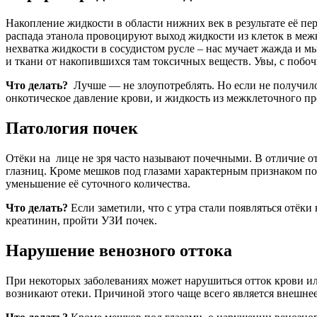
Накопление жидкости в области нижних век в результате её пе
распада этанола провоцируют выход жидкости из клеток в межк
нехватка жидкости в сосудистом русле – нас мучает жажда и 
и ткани от накопившихся там токсичных веществ. Увы, с побоч
Что делать?
Лучше — не злоупотреблять. Но если не получил
онкотическое давление крови, и жидкость из межклеточного пр
Патология почек
Отёки на лице не зря часто называют почечными. В отличие 
глазниц. Кроме мешков под глазами характерным признаком по
уменьшение её суточного количества.
Что делать?
Если заметили, что с утра стали появляться отёки
креатинин, пройти УЗИ почек.
Нарушение венозного оттока
При некоторых заболеваниях может нарушиться отток крови или
возникают отеки. Причиной этого чаще всего является внешне