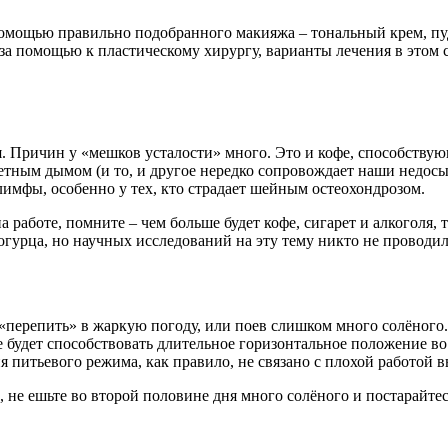
мощью правильно подобранного макияжа – тональный крем, пудр
 за помощью к пластическому хирургу, варианты лечения в этом 
. Причин у «мешков усталости» много. Это и кофе, способствую
аретным дымом (и то, и другое нередко сопровождает наши недо
 лимфы, особенно у тех, кто страдает шейным остеохондрозом.
 работе, помните – чем больше будет кофе, сигарет и алкоголя, т
гурца, но научных исследований на эту тему никто не проводил
перепить» в жаркую погоду, или поев слишком много солёного.
 будет способствовать длительное горизонтальное положение во 
питьевого режима, как правило, не связано с плохой работой в
 не ешьте во второй половине дня много солёного и постарайтесь 