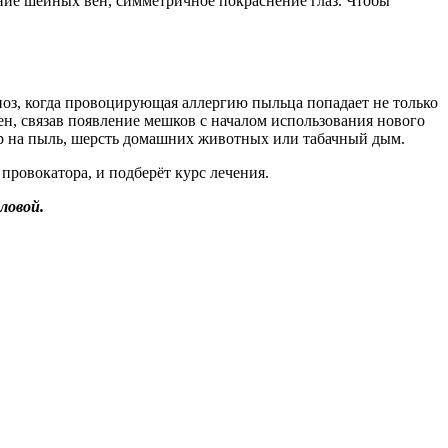
ние шейных вен, симметричное покраснение глаз. Чтобы
ноз, когда провоцирующая аллергию пыльца попадает не только
ген, связав появление мешков с началом использования нового
мер на пыль, шерсть домашних животных или табачный дым.
 провокатора, и подберёт курс лечения.
ловой.