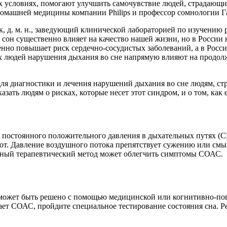
условиях, помогают улучшить самочувствие людей, страдающих 
домашней медицины компании Philips и профессор сомнологии 
бак, д. м. н., заведующий клинической лабораторией по изучени
он существенно влияет на качество нашей жизни, но в России н
но повышает риск сердечно-сосудистых заболеваний, а в России
 людей нарушения дыхания во сне напрямую влияют на продолж
ия для диагностики и лечения нарушений дыхания во сне людям, 
зать людям о рисках, которые несет этот синдром, и о том, как 
постоянного положительного давления в дыхательных путях (СР
рот. Давление воздушного потока препятствует сужению или см
вный терапевтический метод может облегчить симптомы СОАС.
 может быть решено с помощью медицинской или когнитивно-по
адает СОАС, пройдите специальное тестирование состояния сна.