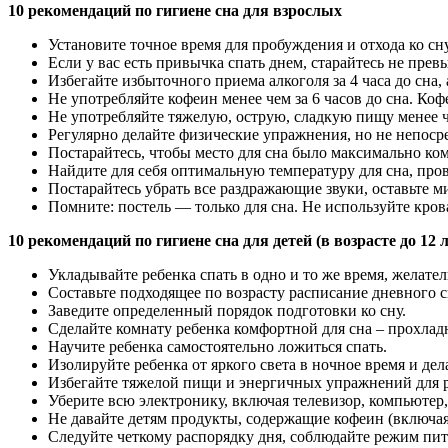
10 рекомендаций по гигиене сна для взрослых
Установите точное время для пробуждения и отхода ко сну
Если у вас есть привычка спать днем, старайтесь не пре
Избегайте избыточного приема алкоголя за 4 часа до сна, 
Не употребляйте кофеин менее чем за 6 часов до сна. Коф
Не употребляйте тяжелую, острую, сладкую пищу менее че
Регулярно делайте физические упражнения, но не непоср
Постарайтесь, чтобы место для сна было максимально к
Найдите для себя оптимальную температуру для сна, пров
Постарайтесь убрать все раздражающие звуки, оставьте м
Помните: постель — только для сна. Не используйте крова
10 рекомендаций по гигиене сна для детей (в возрасте до 12 л
Укладывайте ребенка спать в одно и то же время, желател
Составьте подходящее по возрасту расписание дневного с
Заведите определенный порядок подготовки ко сну.
Сделайте комнату ребенка комфортной для сна – прохлад
Научите ребенка самостоятельно ложиться спать.
Изолируйте ребенка от яркого света в ночное время и д
Избегайте тяжелой пищи и энергичных упражнений для р
Уберите всю электронику, включая телевизор, компьютер
Не давайте детям продукты, содержащие кофеин (включая
Следуйте четкому распорядку дня, соблюдайте режим пит