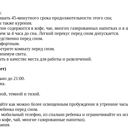
.
вышать 45-минутного срока продолжительности этого сна;
а также курения.
еин содержится в кофе, чае, многих газированных напитках и в 
м за 4 часа до сна. Легкий перекус перед сном допускается.
едственно перед сном.
омфортным.
етрите комнату перед сном.
инимум света.
ть в качестве места для работы и развлечений.
ет)
ьно до 21:00.
на.
ной, темной и тихой.
елайте как можно более освещенным пробуждение в утренние часы
ебенка перед сном.
, мобильный телефон, из спальни ребенка и ограничивайте их ис
 кофе, чай, многие газированные напитки).
ания.