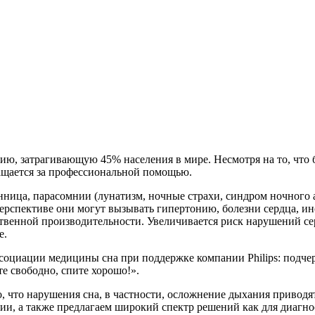
ию, затрагивающую 45% населения в мире. Несмотря на то, что
ащается за профессиональной помощью.
ица, парасомнии (лунатизм, ночные страхи, синдром ночного а
рспективе они могут вызывать гипертонию, болезни сердца, инс
твенной производительности. Увеличивается риск нарушений се
е.
социации медицины сна при поддержке компании Philips: подчерк
е свободно, спите хорошо!».
 что нарушения сна, в частности, осложнение дыхания приводя
и, а также предлагаем широкий спектр решений как для диагнос