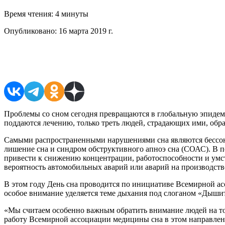
Время чтения:
4 минуты
Опубликовано:
16 марта 2019 г.
Поделиться в соцсетях
Проблемы со сном сегодня превращаются в глобальную эпидем
поддаются лечению, только треть людей, страдающих ими, обр
Самыми распространенными нарушениями сна являются бессонн
лишение сна и синдром обструктивного апноэ сна (СОАС). В пе
привести к снижению концентрации, работоспособности и умс
вероятность автомобильных аварий или аварий на производств
В этом году День сна проводится по инициативе Всемирной ас
особое внимание уделяется теме дыхания под слоганом «Дышит
«Мы считаем особенно важным обратить внимание людей на то,
работу Всемирной ассоциации медицины сна в этом направлени