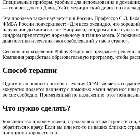
Специальные приборы, удобные для использования в домашних 
— говорит доктор Дэвид Уайт, медицинский директор отдела 
Эта проблема также изучается и в России. Профессор С.Л. Ба
ФМБА России подчеркивает: «Для всех очевидно, что хороший с
нарушение дыхания во сне. Например, синдром апноэ существен
синдром препятствует нормальному питанию мозга. У пожилых
диагностики и лечения таких заболеваний у нас в стране».
Сегодня подразделение Philips Respironics предлагает решен
Компания разработала образовательную программу, чтобы расска
Способ терапии
Одним из основных способов лечения СОАС является создание 
аккуратно подается пациенту с помощью маски через нос или 
во сне свободно. Примененный по назначению, этот неинвази
Что нужно сделать?
Большинство проблем людей, страдающих от расстройств сна,
обратиться к врачу. Если вы или кто-то из ваших близких стр
принципов хорошего сна