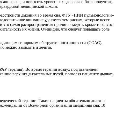
апноэ сна, и повысить уровень их здоровья и благополучия»,
Гарвардской медицинской школы.
ю расстройств дыхания во время сна, ФГУ «НИИ пульмонологии»
едостаточное внимание уделяется тем рискам, которые несет
 это самая распространенная причина смерти, кроме того, этот
ительность их жизни. Очевидно, что следует повышать роль
страдающим синдромом обструктивного апноэ сна (СОАС).
его можно выявлять и лечить.
АР-терапия). Во время терапии воздух под давлением
ыканию верхних дыхательных путей, позволяя пациенту дышать
веденческой терапии. Такие пациенты обязательно должны
 Рекомендации от Всемирной организации медицины сна: 10