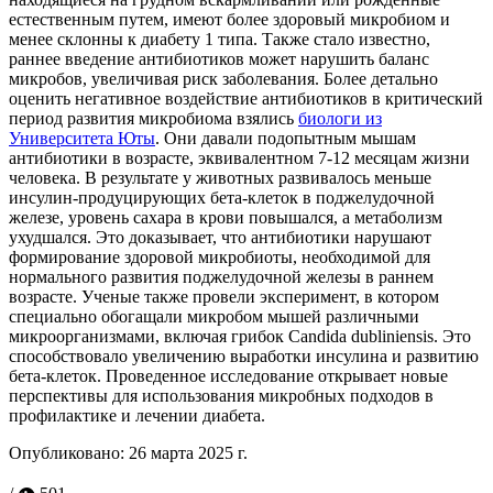
естественным путем, имеют более здоровый микробиом и
менее склонны к диабету 1 типа. Также стало известно,
раннее введение антибиотиков может нарушить баланс
микробов, увеличивая риск заболевания. Более детально
оценить негативное воздействие антибиотиков в критический
период развития микробиома взялись
биологи из
Университета Юты
. Они давали подопытным мышам
антибиотики в возрасте, эквивалентном 7-12 месяцам жизни
человека. В результате у животных развивалось меньше
инсулин-продуцирующих бета-клеток в поджелудочной
железе, уровень сахара в крови повышался, а метаболизм
ухудшался. Это доказывает, что антибиотики нарушают
формирование здоровой микробиоты, необходимой для
нормального развития поджелудочной железы в раннем
возрасте. Ученые также провели эксперимент, в котором
специально обогащали микробом мышей различными
микроорганизмами, включая грибок
Candida
dubliniensis
. Это
способствовало увеличению выработки инсулина и развитию
бета-клеток. Проведенное исследование открывает новые
перспективы для использования микробных подходов в
профилактике и лечении диабета.
Опубликовано:
26 марта 2025 г.