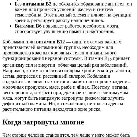
Без
витамина B2
не обходится образование антител, он
важен для процесса усвоения железа и синтеза
гемоглобина. Этот важный элемент влияет на функции
зрения, регулирует работу надпочечников.
Bитамин B6
повышает работоспособность мозга,
способствует улучшению памяти и настроения.
Кобаламин или
витамин B12 —
один их самых важных
представителей витаминной группы, необходим для
производства красных кровяных телец и правильного
функционирования нервной системы. Витамин В
придает
12
организму сил и энергии, облегчая целый ряд заболеваний.
Например, к ним относится синдром хронической усталости,
астма, депрессия и рассеянный склероз. Кобаламин
содержится в элементах питания животного происхождения:
молочных продуктах, мясе, рыбе и яйцах. Поэтому веганы,
вегетарианцы, и те, кто придерживается диет с минимумом
мяса, могут быть напрямую затронуты риском заполучить
дефицит кобаламина. Но, к сожалению, не только адепты
растительного питания находятся в зоне риска.
Когда затронуты многие
Чем старше человек становится, тем чаще у него может быть