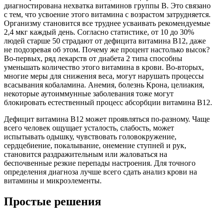
диагностирована нехватка витаминов группы B. Это связано
с тем, что усвоение этого витамина с возрастом затрудняется.
Организму становится все труднее усваивать рекомендуемые
2,4 мкг каждый день. Согласно статистике, от 10 до 30%
людей старше 50 страдают от дефицита витамина B12, даже
не подозревая об этом. Почему же процент настолько высок?
Во-первых, ряд лекарств от диабета 2 типа способны
уменьшать количество этого витамина в крови. Во-вторых,
многие меры для снижения веса, могут нарушать процессы
всасывания кобаламина. Анемия, болезнь Крона, целиакия,
некоторые аутоиммунные заболевания тоже могут
блокировать естественный процесс абсорбции витамина B12.
Дефицит витамина B12 может проявляться по-разному. Чаще
всего человек ощущает усталость, слабость, может
испытывать одышку, чувствовать головокружение,
сердцебиение, покалывание, онемение ступней и рук,
становится раздражительным или жаловаться на
беспочвенные резкие перепады настроения. Для точного
определения диагноза лучше всего сдать анализ крови на
витамины и микроэлементы.
Простые решения