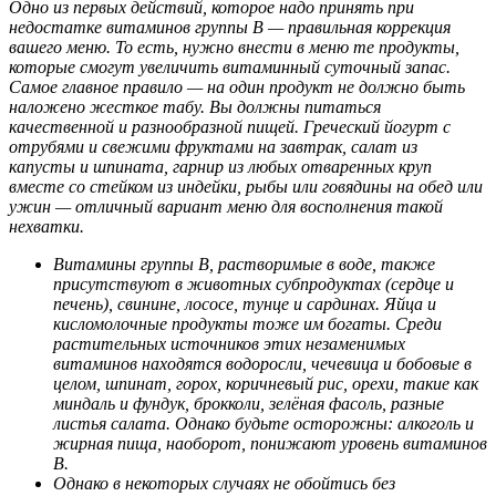
Одно из первых действий, которое надо принять при
недостатке витаминов группы В — правильная коррекция
вашего меню. То есть, нужно внести в меню те продукты,
которые смогут увеличить витаминный суточный запас.
Самое главное правило — на один продукт не должно быть
наложено жесткое табу. Вы должны питаться
качественной и разнообразной пищей. Греческий йогурт с
отрубями и свежими фруктами на завтрак, салат из
капусты и шпината, гарнир из любых отваренных круп
вместе со стейком из индейки, рыбы или говядины на обед или
ужин — отличный вариант меню для восполнения такой
нехватки.
Витамины группы B, растворимые в воде, также
присутствуют в животных субпродуктах (сердце и
печень), свинине, лососе, тунце и сардинах. Яйца и
кисломолочные продукты тоже им богаты. Среди
растительных источников этих незаменимых
витаминов находятся водоросли, чечевица и бобовые в
целом, шпинат, горох, коричневый рис, орехи, такие как
миндаль и фундук, брокколи, зелёная фасоль, разные
листья салата. Однако будьте осторожны: алкоголь и
жирная пища, наоборот, понижают уровень витаминов
В.
Однако в некоторых случаях не обойтись без