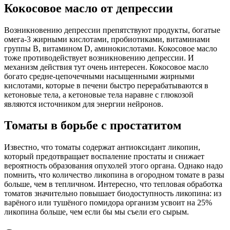
Кокосовое масло от депрессии
Возникновению депрессии препятствуют продукты, богатые
омега-3 жирными кислотами, пробиотиками, витаминами
группы В, витамином D, аминокислотами. Кокосовое масло
тоже противодействует возникновению депрессии. И
механизм действия тут очень интересен. Кокосовое масло
богато средне-цепочечными насыщенными жирными
кислотами, которые в печени быстро перерабатываются в
кетоновые тела, а кетоновые тела наравне с глюкозой
являются источником для энергии нейронов.
Томаты в борьбе с простатитом
Известно, что томаты содержат антиоксидант ликопин,
который предотвращает воспаление простаты и снижает
вероятность образования опухолей этого органа. Однако надо
помнить, что количество ликопина в огородном томате в разы
больше, чем в тепличном. Интересно, что тепловая обработка
томатов значительно повышает биодоступность ликопина: из
варёного или тушёного помидора организм усвоит на 25%
ликопина больше, чем если бы мы съели его сырым.