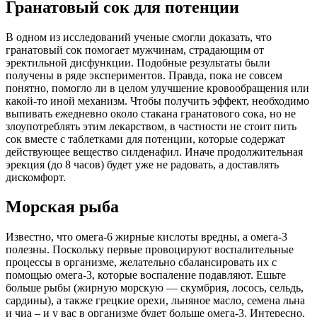
Гранатовый сок для потенции
В одном из исследований ученые смогли доказать, что
гранатовый сок помогает мужчинам, страдающим от
эректильной дисфункции. Подобные результаты были
получены в ряде экспериментов. Правда, пока не совсем
понятно, помогло ли в целом улучшение кровообращения или
какой-то иной механизм. Чтобы получить эффект, необходимо
выпивать ежедневно около стакана гранатового сока, но не
злоупотреблять этим лекарством, в частности не стоит пить
сок вместе с таблетками для потенции, которые содержат
действующее вещество силденафил. Иначе продолжительная
эрекция (до 8 часов) будет уже не радовать, а доставлять
дискомфорт.
Морская рыба
Известно, что омега-6 жирные кислоты вредны, а омега-3
полезны. Поскольку первые провоцируют воспалительные
процессы в организме, желательно сбалансировать их с
помощью омега-3, которые воспаление подавляют. Ешьте
больше рыбы (жирную морскую — скумбрия, лосось, сельдь,
сардины), а также грецкие орехи, льняное масло, семена льна
и чиа – и у вас в организме будет больше омега-3. Интересно,