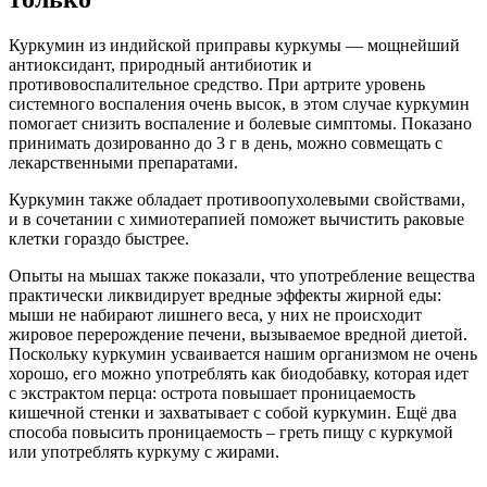
Куркумин из индийской приправы куркумы — мощнейший
антиоксидант, природный антибиотик и
противовоспалительное средство. При артрите уровень
системного воспаления очень высок, в этом случае куркумин
помогает снизить воспаление и болевые симптомы. Показано
принимать дозированно до 3 г в день, можно совмещать с
лекарственными препаратами.
Куркумин также обладает противоопухолевыми свойствами,
и в сочетании с химиотерапией поможет вычистить раковые
клетки гораздо быстрее.
Опыты на мышах также показали, что употребление вещества
практически ликвидирует вредные эффекты жирной еды:
мыши не набирают лишнего веса, у них не происходит
жировое перерождение печени, вызываемое вредной диетой.
Поскольку куркумин усваивается нашим организмом не очень
хорошо, его можно употреблять как биодобавку, которая идет
с экстрактом перца: острота повышает проницаемость
кишечной стенки и захватывает с собой куркумин. Ещё два
способа повысить проницаемость – греть пищу с куркумой
или употреблять куркуму с жирами.