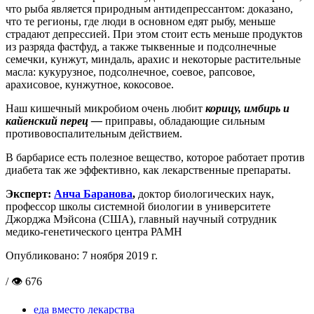
что рыба является природным антидепрессантом: доказано,
что те регионы, где люди в основном едят рыбу, меньше
страдают депрессией. При этом стоит есть меньше продуктов
из разряда фастфуд, а также тыквенные и подсолнечные
семечки, кунжут, миндаль, арахис и некоторые растительные
масла: кукурузное, подсолнечное, соевое, рапсовое,
арахисовое, кунжутное, кокосовое.
Наш кишечный микробиом очень любит
корицу, имбирь и
кайенский перец —
приправы, обладающие сильным
противовоспалительным действием.
В барбарисе есть полезное вещество, которое работает против
диабета так же эффективно, как лекарственные препараты.
Эксперт:
Анча Баранова
,
доктор биологических наук,
профессор школы системной биологии в университете
Джорджа Мэйсона (США), главный научный сотрудник
медико-генетического центра РАМН
Опубликовано:
7 ноября 2019 г.
/ 👁 676
еда вместо лекарства