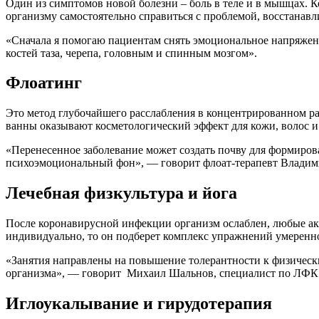
Один из симптомов новой болезни – боль в теле и в мышцах. 
организму самостоятельно справиться с проблемой, восстанав
«Сначала я помогаю пациентам снять эмоциональное напряжени
костей таза, черепа, головным и спинным мозгом».
Флоатинг
Это метод глубочайшего расслабления в концентрированном ра
ванны оказывают косметологический эффект для кожи, волос и
«Перенесенное заболевание может создать почву для формиров
психоэмоциональный фон», — говорит флоат-терапевт Владим
Лечебная физкультура и йога
После коронавирусной инфекции организм ослаблен, любые а
индивидуально, то он подберет комплекс упражнений умеренно
«Занятия направлены на повышение толерантности к физическ
организма», — говорит Михаил Шальнов, специалист по ЛФК
Иглоукалывание и гирудотерапия