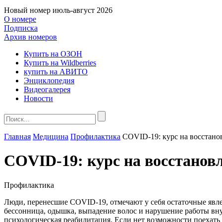
Новый номер
июль-август 2026
О номере
Подписка
Архив номеров
Купить на ОЗОН
Купить на Wildberries
купить на АВИТО
Энциклопедия
Видеогалерея
Новости
Главная
Медицина
Профилактика
COVID-19: курс на восстано
COVID-19: курс на восстанов
Профилактика
Люди, перенесшие COVID-19, отмечают у себя остаточные явлени
бессонница, одышка, выпадение волос и нарушение работы вну
психологическая реабилитация. Если нет возможности поехать 