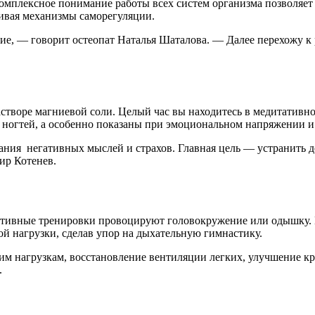
Комплексное понимание работы всех систем организма позволяе
ливая механизмы саморегуляции.
е, — говорит остеопат Наталья Шаталова. — Далее перехожу к 
створе магниевой соли. Целый час вы находитесь в медитативно
 ногтей, а особенно показаны при эмоциональном напряжении и
ания негативных мыслей и страхов. Главная цель — устранить 
ир Котенев.
ктивные тренировки провоцируют головокружение или одышку. 
й нагрузки, сделав упор на дыхательную гимнастику.
им нагрузкам, восстановление вентиляции легких, улучшение 
.