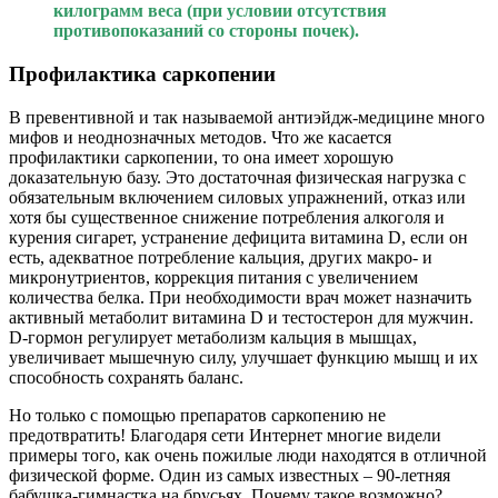
килограмм веса (при условии отсутствия
противопоказаний со стороны почек).
Профилактика саркопении
В превентивной и так называемой антиэйдж-медицине много
мифов и неоднозначных методов. Что же касается
профилактики саркопении, то она имеет хорошую
доказательную базу. Это достаточная физическая нагрузка с
обязательным включением силовых упражнений, отказ или
хотя бы существенное снижение
потребления алкоголя и
курения сигарет, устранение дефицита витамина D, если он
есть, адекватное потребление кальция, других макро- и
микронутриентов, коррекция питания с увеличением
количества белка. При необходимости врач может назначить
активный метаболит витамина D и тестостерон для мужчин.
D-гормон регулирует метаболизм кальция в мышцах,
увеличивает мышечную силу, улучшает функцию мышц и их
способность сохранять баланс.
Но только с помощью препаратов саркопению не
предотвратить! Благодаря сети Интернет многие видели
примеры того, как очень пожилые люди находятся в отличной
физической форме. Один из самых известных – 90-летняя
бабушка-гимнастка на брусьях. Почему такое возможно?