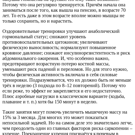
Потому что она регулярно тренируется. Причём начала она
заниматься после того, как вышла на пенсию, в возрасте 70
лет. То есть даже в этом возрасте вполне можно мышцы не
только сохранить, но и нарастить.
Оздоровительные тренировки улучшают анаболический
гормональный статус; снижают уровень
противовоспалительных цитокинов; увеличивают
физическую выносливость; нормализуют повышенное
кровяное давление; снижают инсулинорезистентность и риск
абдоминального ожирения. И, что особенно важно,
предотвращают возрастную потерю костной массы,
уменьшают риск падений и переломов. Но для этого нужно,
чтобы физическая активность включала в себя силовые
тренировки. Подразумевается, что их должно быть не меньше
трёх в неделю (3 подхода по 8–12 повторений). Потому что
если реже, то эффект не закрепляется и его недостаточно.
Плюс аэробные нагрузки в классическом варианте (ходьба,
плавание и т. п.) хотя бы 150 минут в неделю.
Такие занятия могут помочь увеличить мышечную массу на
15% за 3 месяца. Для многих это может показаться
непосильной задачей. Но на самом деле это значительно легче,
чем преодолеть один из главных
факторов риска саркопении –
курение. Прекращение курения признаётся ключевым в