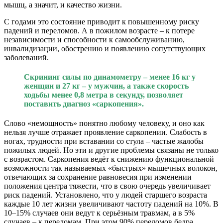
мышц, а значит, и качество жизни.
С годами это состояние приводит к повышенному риску
падений и переломов. А в пожилом возрасте – к потере
независимости и способности к самообслуживанию,
инвалидизации, обострению и появлению сопутствующих
заболеваний.
Скрининг силы по динамометру – менее 16 кг у
женщин и 27 кг – у мужчин, а также скорость
ходьбы менее 0,8 метра в секунду, позволяет
поставить диагноз «саркопения».
Слово «немощность» понятно любому человеку, и оно как
нельзя лучше отражает проявление саркопении. Слабость в
ногах, трудности при вставании со стула – частые жалобы
пожилых людей. Но эти и другие проблемы связаны не только
с возрастом. Саркопения ведёт к снижению функциональной
возможности так называемых «быстрых» мышечных волокон,
отвечающих за сохранение равновесия при изменении
положения центра тяжести, что в свою очередь увеличивает
риск падений. Установлено, что у людей старшего возраста
каждые 10 лет жизни увеличивают частоту падений на 10%. В
10–15% случаев они ведут к серьёзным травмам, а в 5%
случаев – к переломам. При этом 90% переломов бедра