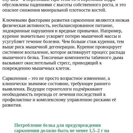
обусловлены падениями с высоты собственного роста, и это
опаснее снижения минеральной плотности костей.
Ключевыми факторами развития саркопении являются низкая
физическая активность, несбалансированное питание,
эндокринные нарушения и вредные привычки. Например,
курение значительно ускоряет потерю мышечной массы и
усугубляет течение болезни. Чем больше стаж курения, тем
выше риск мышечной дегенерации. Курение провоцирует
системное воспаление, которое активирует процесс распада
мышечного белка. Токсичные компоненты табачного дыма
вызывают окислительный стресс, приводящий к
повреждению мышечных клеток.
Саркопения – это не просто возрастное изменение, а
клинически значимое состояние, требующее раннего
выявления. Ведущие геронтологи подчёркивают
необходимость перехода от лечения последствий к
профилактике и комплексному управлению рисками её
развития.
Потребление белка для предупреждения
саркопении должно быть
не менее
1,5–2
г на