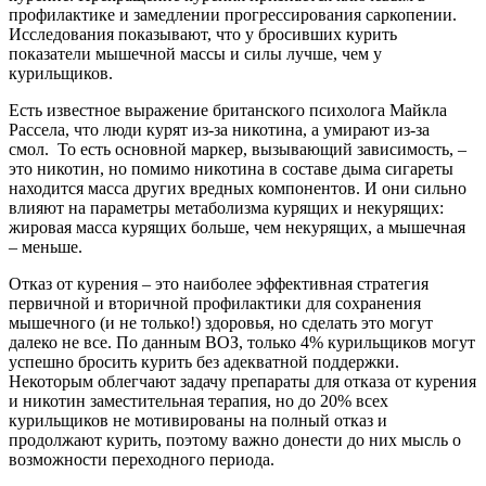
профилактике
и замедлении прогрессирования саркопении.
Исследования показывают, что у бросивших курить
показатели мышечной массы и силы лучше, чем у
курильщиков.
Есть известное выражение британского психолога Майкла
Рассела, что люди курят из-за никотина, а умирают из-за
смол.
То есть основной маркер, вызывающий зависимость, –
это никотин, но помимо никотина в составе дыма сигареты
находится масса других вредных компонентов. И они сильно
влияют на параметры метаболизма курящих и некурящих:
жировая масса курящих больше, чем некурящих, а мышечная
– меньше.
Отказ от курения – это наиболее
эффективная стратегия
первичной
и вторичной профилактики для сохранения
мышечного (и не только!) здоровья, но сделать это могут
далеко не все. По данным ВОЗ, только
4% курильщиков могут
успешно
бросить курить без адекватной поддержки.
Некоторым облегчают задачу препараты для отказа от курения
и никотин заместительная терапия, но до 20% всех
курильщиков не мотивированы на полный отказ и
продолжают курить, поэтому важно донести до них мысль о
возможности переходного периода.