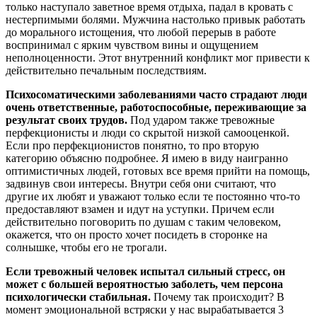
только наступало заветное время отдыха, падал в кровать с
нестерпимыми болями. Мужчина настолько привык работать
до морального истощения, что любой перерыв в работе
воспринимал с ярким чувством вины и ощущением
неполноценности. Этот внутренний конфликт мог привести к
действительно печальным последствиям.
Психосоматическими заболеваниями часто страдают люди
очень ответственные, работоспособные, переживающие за
результат своих трудов.
Под ударом также тревожные
перфекционисты и люди со скрытой низкой самооценкой.
Если про перфекционистов понятно, то про вторую
категорию объясню подробнее. Я имею в виду наигранно
оптимистичных людей, готовых все время прийти на помощь,
задвинув свои интересы. Внутри себя они считают, что
другие их любят и уважают только если те постоянно что-то
предоставляют взамен и идут на уступки. Причем если
действительно поговорить по душам с таким человеком,
окажется, что он просто хочет посидеть в сторонке на
солнышке, чтобы его не трогали.
Если тревожный человек испытал сильный стресс, он
может с большей вероятностью заболеть, чем персона
психологически стабильная.
Почему так происходит? В
момент эмоциональной встряски у нас вырабатывается 3