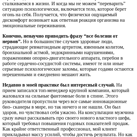
сталкиваемся в жизни. И когда мы не можем “переварить”
ситуацию психологически, включается тело, которое берет
огонь на себя. Получается, что физически ощущаемый
дискомфорт возникает как ответная реакция организма на
эмоциональные переживания.
Конечно, ненаучно приводить фразу “все болезни от
нервов”.
Но в большинстве случаев здоровые люди,
страдающие ревматоидным артритом, язвенным колитом,
бронхиальной астмой, эндокринными нарушениями,
поражениями опорно-двигательного аппарата, перебои в
работе сердечно-сосудистой системы, имеют те или иные
серьезные психологические заломы, которые годами остаются
нерешенными и ежедневно мешают жить.
Недавно в моей практике был интересный случай.
На
прием записался топ-менеджер крупной компании, который
жаловался на сильные фантомные боли в спине. Этого
руководителя пропустили через все самые инновационные
био- сканеры в мире, но так ничего и не нашли. Он был
здоров, но чувствовал себя ужасно. На консультации мужчина
сразу начал рассказывать про своего нового властного шефа,
который требовал повышения годовых показателей продаж.
Как крайне ответственный профессионал, мой клиент
прикладывал массу усилий, чтобы достичь результата. Но как