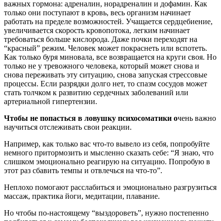
важных гормона: адреналин, норадреналин и дофамин. Как
только они поступают в кровь, весь организм начинает
работать на пределе возможностей. Учащается сердцебиение,
увеличивается скорость кровопотока, легким начинает
требоваться больше кислорода. Даже почки переходят на
“красный” режим. Человек может покраснеть или вспотеть.
Как только буря миновала, все возвращается на круги своя. Но
только не у тревожного человека, который может снова и
снова переживать эту ситуацию, снова запуская стрессовые
процессы. Если разрядки долго нет, то спазм сосудов может
стать толчком к развитию сердечных заболеваний или
артериальной гипертензии.
Чтобы не попасться в ловушку психосоматики о
чень важно
научиться отслеживать свои реакции.
Например, как только вас что-то вывело из себя, попробуйте
немного притормозить и мысленно сказать себе: “Я знаю, что
слишком эмоционально реагирую на ситуацию. Попробую в
этот раз сбавить темпы и отвлечься на что-то”.
Неплохо помогают расслабиться и эмоционально разгрузиться
массаж, практика йоги, медитации, плавание.
Но чтобы по-настоящему “выздороветь”, нужно постепенно