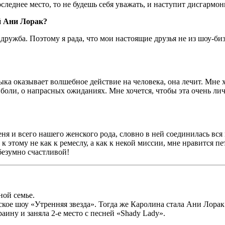
оследнее место, то не будешь себя уважать, и наступит дисгармон
й Ани Лорак?
 дружба. Поэтому я рада, что мои настоящие друзья не из шоу-би
зыка оказывает волшебное действие на человека, она лечит. Мне
о боли, о напрасных ожиданиях. Мне хочется, чтобы эта очень 
 и всего нашего женского рода, словно в ней соединилась вся м
ь к этому не как к ремеслу, а как к некой миссии, мне нравится 
безумно счастливой!
ной семье.
йское шоу «Утренняя звезда». Тогда же Каролина стала Ани Лорак
аину и заняла 2-е место с песней «Shady Lady».