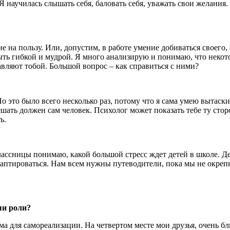
 Я научилась слышать себя, баловать себя, уважать свои желания.
не на пользу. Или, допустим, в работе умение добиваться своего,
ть гибкой и мудрой. Я много анализирую и понимаю, что неко
авляют тобой. Большой вопрос – как справиться с ними?
Но это было всего несколько раз, потому что я сама умею вытас
Решать должен сам человек. Психолог может показать тебе ту сто
ь.
лассницы понимаю, какой большой стресс ждет детей в школе. Дет
аптироваться. Нам всем нужны путеводители, пока мы не окрепн
ши роли?
има для самореализации. На четвертом месте мои друзья, очень 