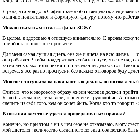
Когда я готовлю сольную программу, танцую по 3–4 часа в ден
Я рада, что моя дочь София тоже любит танцевать, а ещё зани
отлично подтягивают и формируют фигуру, потому что работ
Можно сказать, что вы — фанат ЗОЖ?
В целом, к здоровью я отношусь внимательно. К врачам хожу т
приобретаю полезные привычки.
Для меня самая лучшая диета, она же и диета на всю жизнь — 
она работает. Чтобы поддерживать себя в тонусе, мне не надо е
затем несколько потягиваний и приседаний делаю стоя. Такая з
встреча, я все равно проснусь и без всяких отговорок буду дел
Многие с энтузиазмом начинают так делать, но потом лень 
Считаю, что к здоровому образу жизни человек должен прийти с
Было бы желание, сила воли, терпение и трудолюбие. А этими 
слепить из себя того, кем он хочет быть. Когда кто-то говорит 
В питании вам тоже удается придерживаться правил?
Конечно, но при этом я ни в чем себе не отказываю. Могу съест
мой диетолог: количество съеденного до экватора должно быть 