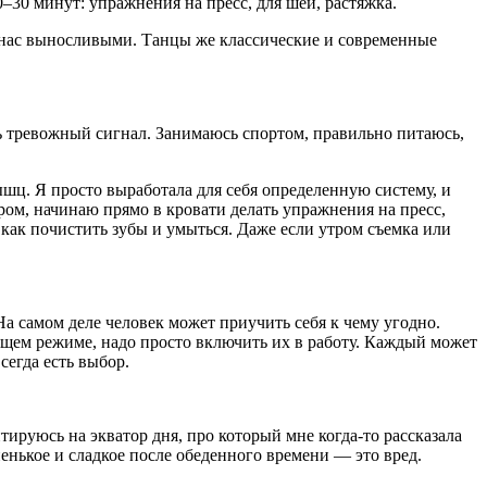
–30 минут: упражнения на пресс, для шеи, растяжка.
ет нас выносливыми. Танцы же классические и современные
дь тревожный сигнал. Занимаюсь спортом, правильно питаюсь,
ышц. Я просто выработала для себя определенную систему, и
тром, начинаю прямо в кровати делать упражнения на пресс,
 как почистить зубы и умыться. Даже если утром съемка или
На самом деле человек может приучить себя к чему угодно.
пящем режиме, надо просто включить их в работу. Каждый может
Всегда есть выбор.
нтируюсь на экватор дня, про который мне когда-то рассказала
ненькое и сладкое после обеденного времени — это вред.