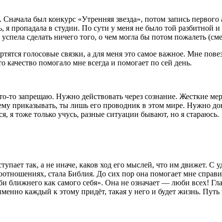
 Сначала был конкурс «Утренняя звезда», потом запись первого
я пропадала в студии. По сути у меня не было той разбитной и 
 успела сделать ничего того, о чем могла бы потом пожалеть (сме
ртятся голосовые связки, а для меня это самое важное. Мне повез
 качество помогало мне всегда и помогает по сей день.
 что-то запрещаю. Нужно действовать через сознание. Жесткие 
 ему приказывать, ты лишь его проводник в этом мире. Нужно дон
ся, я тоже только учусь, разные ситуации бывают, но я стараюсь.
тупает так, а не иначе, каков ход его мыслей, что им движет. С
моотношениях, стала Библия. До сих пор она помогает мне спра
 ближнего как самого себя». Она не означает — люби всех! Гла
енно каждый к этому придёт, такая у него и будет жизнь. Путь к