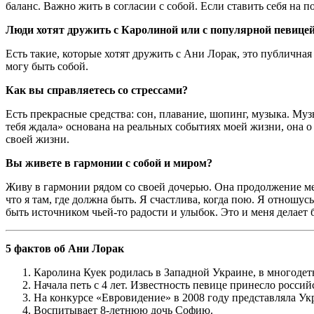
баланс. Важно жить в согласии с собой. Если ставить себя на п
Люди хотят дружить с Каролиной или с популярной певице
Есть такие, которые хотят дружить с Ани Лорак, это публичная
могу быть собой.
Как вы справляетесь со стрессами?
Есть прекрасные средства: сон, плавание, шопинг, музыка. Му
тебя ждала» основана на реальных событиях моей жизни, она 
своей жизни.
Вы живете в гармонии с собой и миром?
Живу в гармонии рядом со своей дочерью. Она продолжение меня
что я там, где должна быть. Я счастлива, когда пою. Я отношус
быть источником чьей-то радости и улыбок. Это и меня делает 
5 фактов об Ани Лорак
Каролина Куек родилась в Западной Украине, в многодет
Начала петь с 4 лет. Известность певице принесло росси
На конкурсе «Евровидение» в 2008 году представляла Укр
Воспитывает 8-летнюю дочь Софию.