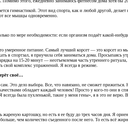
ь. Помимо этого, ежедневно занимаюсь фитнесом дома хотя бы 20
мается гимнастикой. Этот вид спорта, как и любой другой, дела
ают все мышцы одновременно.
олько по мере необходимости: если организм подаёт какой-нибу
это умеренное питание. Самый лучший корсет — это корсет из м
хать в спортзал, я приучила себя заниматься дома. Просыпаясь у
арядка на 15-20 минут — неотъемлемая часть утреннего ритуала,
ать свой комплекс упражнений. Я всегда в режиме.
берёт своё…
ам. Это дело выбора. Все, что навязано, не сможет прижиться. 
качествами обладает каждый человек! Просто у кого-то они в с
«Я всегда была пухленькой, такие у меня гены», я в это не верю. 
ь жареную картошку, но есть я ее буду до трех часов дня. Я орие
больше, чем количество съеденного после него. То есть всё жир