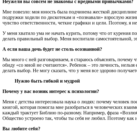
Неужели вы совсем не знакомы с вредными привычками?
Мне повезло: моя юность была подчинена жесткой дисциплине.
подружки ходили по дискотекам и «познавали» взрослую жизнь, 
чувство ответственности, четкие графики и цели. Поэтому, я не
У меня хватило ума не начать курить, потому что от курения по
делать правильный выбор. Меня воспитали самостоятельной, это
А если ваша дочь будет не столь осознанной?
Мы много с ней разговариваем, я стараюсь объяснять, почему
обиду «со мной не считаются». Ребенок – это личность, нельзя
делать выбор. Не могу сказать, что у меня все здорово получает
Нужно быть гибкой и мудрой
Почему у вас возник интерес к психологии?
Меня с детства интересовала наука о людях: почему человек пос
книгой, которая помогла мне разобраться в человеческих взаи
каждый трактует Библию по-разному. Например, фраза «Возлюби
Общество устроено так, чтобы ты себя не любил. Поэтому как им
Вы любите себя?