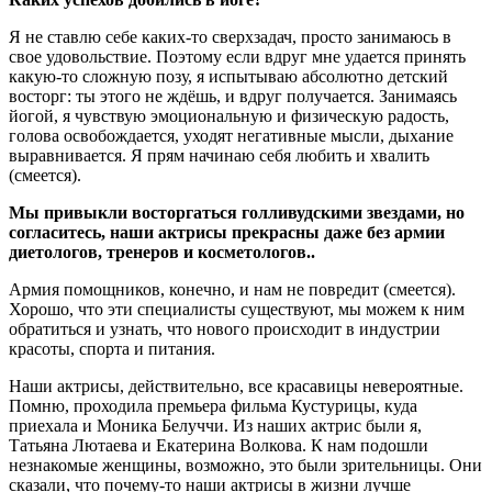
Я не ставлю себе каких-то сверхзадач, просто занимаюсь в
свое удовольствие. Поэтому если вдруг мне удается принять
какую-то сложную позу, я испытываю абсолютно детский
восторг: ты этого не ждёшь, и вдруг получается. Занимаясь
йогой, я чувствую эмоциональную и физическую радость,
голова освобождается, уходят негативные мысли, дыхание
выравнивается. Я прям начинаю себя любить и хвалить
(смеется).
Мы привыкли восторгаться голливудскими звездами, но
согласитесь, наши актрисы прекрасны даже без армии
диетологов, тренеров и косметологов..
Армия помощников, конечно, и нам не повредит (смеется).
Хорошо, что эти специалисты существуют, мы можем к ним
обратиться и узнать, что нового происходит в индустрии
красоты, спорта и питания.
Наши актрисы, действительно, все красавицы невероятные.
Помню, проходила премьера фильма Кустурицы, куда
приехала и Моника Белуччи. Из наших актрис были я,
Татьяна Лютаева и Екатерина Волкова. К нам подошли
незнакомые женщины, возможно, это были зрительницы. Они
сказали, что почему-то наши актрисы в жизни лучше