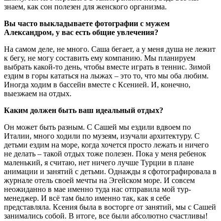
знаем, как сон полезен для женского организма.
Вы часто выкладываете фотографии с мужем
Александром, у вас есть общие увлечения?
На самом деле, не много. Саша бегает, а у меня душа не лежит
к бегу, не могу составить ему компанию. Мы планируем
выбрать какой-то день, чтобы вместе играть в теннис. Зимой
ездим в горы кататься на лыжах – это то, что мы оба любим.
Иногда ходим в бассейн вместе с Ксенией. И, конечно,
выезжаем на отдых.
Каким должен быть ваш идеальный отдых?
Он может быть разным. С Сашей мы ездили вдвоем по
Италии, много ходили по музеям, изучали архитектуру. С
детьми ездим на море, когда хочется просто лежать и ничего
не делать – такой отдых тоже полезен. Пока у меня ребенок
маленький, я считаю, нет ничего лучше Турции в плане
анимации и занятий с детьми. Однажды я сфотографировала в
журнале отель своей мечты на Эгейском море. И совсем
неожиданно в мае именно туда нас отправила мой тур-
менеджер. И всё там было именно так, как я себе
представляла. Ксения была в восторге от занятий, мы с Сашей
занимались собой. В итоге, все были абсолютно счастливы!