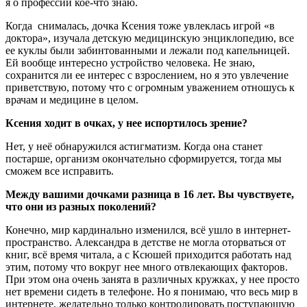
я о профессии кое-что знаю.
Когда снималась, дочка Ксения тоже увлеклась игрой «в
доктора», изучала детскую медицинскую энциклопедию, все
ее куклы были забинтованными и лежали под капельницей.
Ей вообще интересно устройство человека. Не знаю,
сохранится ли ее интерес с взрослением, но я это увлечение
приветствую, потому что с огромным уважением отношусь к
врачам и медицине в целом.
Ксения ходит в очках, у нее испортилось зрение?
Нет, у неё обнаружился астигматизм. Когда она станет
постарше, организм окончательно сформируется, тогда мы
сможем все исправить.
Между вашими дочками разница в 16 лет. Вы чувствуете,
что они из разных поколений?
Конечно, мир кардинально изменился, всё ушло в интернет-
пространство. Александра в детстве не могла оторваться от
книг, всё время читала, а с Ксюшей приходится работать над
этим, потому что вокруг нее много отвлекающих факторов.
При этом она очень занята в различных кружках, у нее просто
нет времени сидеть в телефоне. Но я понимаю, что весь мир в
интернете, желательно только контролировать поступающую