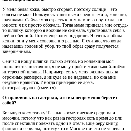
У меня белая кожа, быстро сгорает, поэтому солнце – это
совсем не мое. Пользуюсь защитными средствами и, конечно,
шляпками. Сейчас моя страсть к ним немного поутихла, а в
юности я их просто обожала. Тогда мама привезла мне откуда-
то шляпку, которую я вообще не снимала, чувствовала себя в
ней особенной. Потом ещё одну подарили. Я очень любила
кепки, они у меня совершенно разные. Я считаю, что когда
надеваешь головной убор, то твой образ сразу получается
завершенным.
Сейчас я ношу шляпки только летом, но коллекция моя
пополняется постоянно, я не могу пройти мимо какой-нибудь
интересной шляпы. Например, есть у меня вязаная шляпа
огромных размеров, я никуда ее не надевала, но она мне
безумно нравится. Иногда примеряю ее дома,
фотографируюсь (смеется).
Отправляясь на гастроли, что вы непременно берете с
собой?
Большую косметичку! Разные косметические средства и
масочки, потому что как раз на гастролях есть время до или
после спектакля полежать одной в отеле. Еще беру книгу,
фильмы и сериалы, потому что в Москве ничего не успеваю