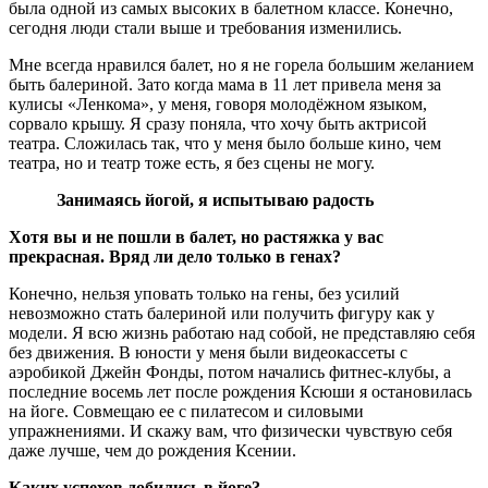
была одной из самых высоких в балетном классе. Конечно,
сегодня люди стали выше и требования изменились.
Мне всегда нравился балет, но я не горела большим желанием
быть балериной. Зато когда мама в 11 лет привела меня за
кулисы «Ленкома», у меня, говоря молодёжном языком,
сорвало крышу. Я сразу поняла, что хочу быть актрисой
театра. Сложилась так, что у меня было больше кино, чем
театра, но и театр тоже есть, я без сцены не могу.
Занимаясь йогой, я испытываю радость
Хотя вы и не пошли в балет, но растяжка у вас
прекрасная. Вряд ли дело только в генах?
Конечно, нельзя уповать только на гены, без усилий
невозможно стать балериной или получить фигуру как у
модели. Я всю жизнь работаю над собой, не представляю себя
без движения. В юности у меня были видеокассеты с
аэробикой Джейн Фонды, потом начались фитнес-клубы, а
последние восемь лет после рождения Ксюши я остановилась
на йоге. Совмещаю ее с пилатесом и силовыми
упражнениями. И скажу вам, что физически чувствую себя
даже лучше, чем до рождения Ксении.
Каких успехов добились в йоге?