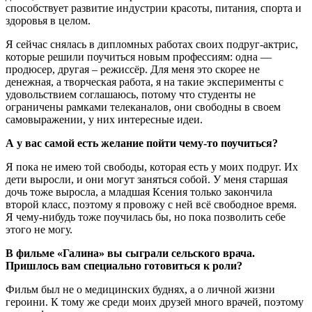
способствует развитие индустрии красоты, питания, спорта и
здоровья в целом.
Я сейчас снялась в дипломных работах своих подруг-актрис,
которые решили поучиться новым профессиям: одна —
продюсер, другая – режиссёр. Для меня это скорее не
денежная, а творческая работа, я на такие эксперименты с
удовольствием соглашаюсь, потому что студенты не
ограничены рамками телеканалов, они свободны в своем
самовыражении, у них интересные идеи.
А у вас самой есть желание пойти чему-то поучиться?
Я пока не имею той свободы, которая есть у моих подруг. Их
дети выросли, и они могут заняться собой. У меня старшая
дочь тоже выросла, а младшая Ксения только закончила
второй класс, поэтому я провожу с ней всё свободное время.
Я чему-нибудь тоже поучилась бы, но пока позволить себе
этого не могу.
В фильме «Галина» вы сыграли сельского врача.
Пришлось вам специально готовиться к роли?
Фильм был не о медицинских буднях, а о личной жизни
героини. К тому же среди моих друзей много врачей, поэтому