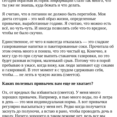
сегодня обратная история: информации стало так много, что
ты уже не знаешь, куда бежать и что делать.
Я считаю, что в питании не должно быть перегибов. Моя
диета сегодня – это мой образ жизни, определенные
привычки, выработанные годами. Я считаю, что можно есть
всё, но чуть-чуть. И иногда позволять себе что-то вредное,
чтобы не было скучно.
Единственное, от чего я навсегда отказалась — это сладкие
газированные напитки и пакетированные соки. Прочитала об
этом очень много и поняла, что это чистый яд. Конечно, я
могу где-то при случае выпить стаканчик газировки, но это
будет разовая история, маленький срыв. Потому что я порой
пребываю в ужасе, когда вижу, как люди запивают еду соками
и газировкой. В этот момент я с трудом сдерживаю себя,
чтобы…. не лезть в чужую жизнь (смеется).
Каких полезных привычек вам еще не хватает?
Ох, от вредных бы избавиться (смеется). У меня много
хороших привычек. Например, я пью много воды, по 4 литра
в день — это моя индивидуальная норма. А вот привычки
регулярно высыпаться у меня нет. Редко когда получается
заснуть до полуночи, а встаю я рано, чтобы проводить дочь в
школу. Ничего хорошего в таком режиме нет, ведь все мы