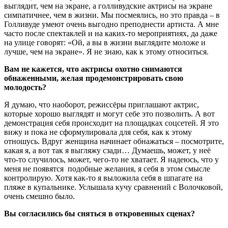
выглядит, чем на экране, а голливудские актрисы на экране
симпатичнее, чем в жизни. Мы посмеялись, но это правда – в
Голливуде умеют очень выгодно преподнести артиста. А мне
часто после спектаклей и на каких-то мероприятиях, да даже
на улице говорят: «Ой, а вы в жизни выглядите моложе и
лучше, чем на экране». Я не знаю, как к этому относиться.
Вам не кажется, что актрисы охотно снимаются
обнаженными, желая продемонстрировать свою
молодость?
Я думаю, что наоборот, режиссёры приглашают актрис,
которые хорошо выглядят и могут себе это позволить. А вот
демонстрация себя происходит на площадках соцсетей. Я это
вижу и пока не сформулировала для себя, как к этому
отношусь. Вдруг женщина начинает обнажаться – посмотрите,
какая я, а вот так я выгляжу сзади… Думаешь, может, у неё
что-то случилось, может, чего-то не хватает. Я надеюсь, что у
меня не появятся подобные желания, я себя в этом смысле
контролирую. Хотя как-то я выложила себя в шпагате на
пляже в купальнике. Услышала кучу сравнений с Волочковой,
очень смешно было.
Вы согласились бы сняться в откровенных сценах?