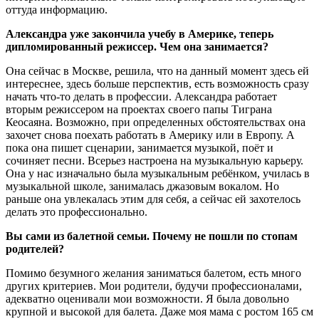
оттуда информацию.
Александра уже закончила учебу в Америке, теперь
дипломированный режиссер. Чем она занимается?
Она сейчас в Москве, решила, что на данный момент здесь ей
интереснее, здесь больше перспектив, есть возможность сразу
начать что-то делать в профессии. Александра работает
вторым режиссером на проектах своего папы Тиграна
Кеосаяна. Возможно, при определенных обстоятельствах она
захочет снова поехать работать в Америку или в Европу. А
пока она пишет сценарии, занимается музыкой, поёт и
сочиняет песни. Всерьез настроена на музыкальную карьеру.
Она у нас изначально была музыкальным ребёнком, училась в
музыкальной школе, занималась джазовым вокалом. Но
раньше она увлекалась этим для себя, а сейчас ей захотелось
делать это профессионально.
Вы сами из балетной семьи. Почему не пошли по стопам
родителей?
Помимо безумного желания заниматься балетом, есть много
других критериев. Мои родители, будучи профессионалами,
адекватно оценивали мои возможности. Я была довольно
крупной и высокой для балета. Даже моя мама с ростом 165 см