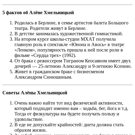
5 фактов об Алёне Хмельницкой
Родилась в Берлине, в семье артистов балета Большого
театра. Родители живут в Берлине.
В детстве занималась художественной гимнастикой.
На втором курсе школы-студии МХАТ получила
главную роль в спектакле «Юнона и Авось» в театре
«Ленком», популярность пришла к ней после роли в
фильме «Сердца трех» (1992).
От брака с режиссером Тиграном Кеосаяном имеет двух
дочерей — 25-летнюю Александру и 9-летнюю Ксению.
Живет в гражданском браке с бизнесменом
Александром Синюшиным.
Советы Алёны Хмельницкой
Очень важно найти тот вид физической активности,
который подходит именно вам – ходьба, бег, йога и т.д.
Тогда от физкультуры вы будете получать пользу и
удовольствие.
В еде не допускайте крайностей: диета должна стать
образом жизни.