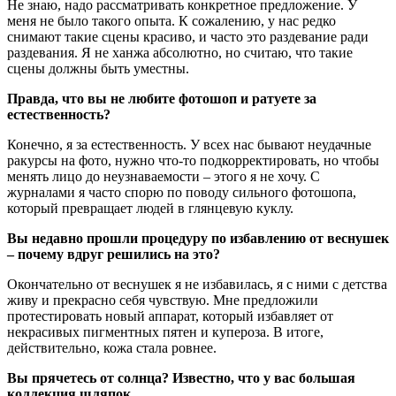
Не знаю, надо рассматривать конкретное предложение. У
меня не было такого опыта. К сожалению, у нас редко
снимают такие сцены красиво, и часто это раздевание ради
раздевания. Я не ханжа абсолютно, но считаю, что такие
сцены должны быть уместны.
Правда, что вы не любите фотошоп и ратуете за
естественность?
Конечно, я за естественность. У всех нас бывают неудачные
ракурсы на фото, нужно что-то подкорректировать, но чтобы
менять лицо до неузнаваемости – этого я не хочу. С
журналами я часто спорю по поводу сильного фотошопа,
который превращает людей в глянцевую куклу.
Вы недавно прошли процедуру по избавлению от веснушек
– почему вдруг решились на это?
Окончательно от веснушек я не избавилась, я с ними с детства
живу и прекрасно себя чувствую. Мне предложили
протестировать новый аппарат, который избавляет от
некрасивых пигментных пятен и купероза. В итоге,
действительно, кожа стала ровнее.
Вы прячетесь от солнца? Известно, что у вас большая
коллекция шляпок.