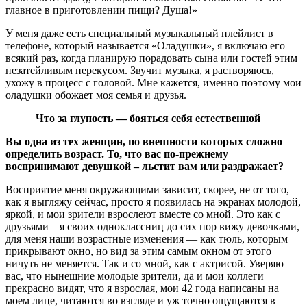
главное в приготовлении пищи? Душа!»
У меня даже есть специальный музыкальный плейлист в
телефоне, который называется «Оладушки», я включаю его
всякий раз, когда планирую порадовать сына или гостей этим
незатейливым перекусом. Звучит музыка, я растворяюсь,
ухожу в процесс с головой. Мне кажется, именно поэтому мои
оладушки обожает моя семья и друзья.
Что за глупость — бояться себя естественной
Вы одна из тех женщин, по внешности которых сложно
определить возраст. То, что вас по-прежнему
воспринимают девушкой – льстит вам или раздражает?
Восприятие меня окружающими зависит, скорее, не от того,
как я выгляжу сейчас, просто я появилась на экранах молодой,
яркой, и мои зрители взрослеют вместе со мной. Это как с
друзьями – я своих одноклассниц до сих пор вижу девочками,
для меня наши возрастные изменения — как тюль, которым
прикрывают окно, но вид за этим самым окном от этого
ничуть не меняется. Так и со мной, как с актрисой. Уверяю
вас, что нынешние молодые зрители, да и мои коллеги
прекрасно видят, что я взрослая, мои 42 года написаны на
моем лице, читаются во взгляде и уж точно ощущаются в