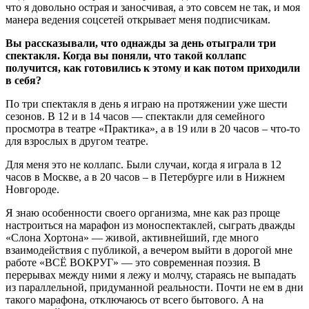
что я довольно острая и заносчивая, а это совсем не так, и моя
манера ведения соцсетей открывает меня подписчикам.
Вы рассказывали, что однажды за день отыграли три
спектакля. Когда вы поняли, что такой коллапс
получится, как готовились к этому и как потом приходили
в себя?
По три спектакля в день я играю на протяжении уже шести
сезонов. В 12 и в 14 часов — спектакли для семейного
просмотра в театре «Практика», а в 19 или в 20 часов – что-то
для взрослых в другом театре.
Для меня это не коллапс. Были случаи, когда я играла в 12
часов в Москве, а в 20 часов – в Петербурге или в Нижнем
Новгороде.
Я знаю особенности своего организма, мне как раз проще
настроиться на марафон из моноспектаклей, сыграть дважды
«Слона Хортона» — живой, активнейший, где много
взаимодействия с публикой, а вечером выйти в дорогой мне
работе «ВСЁ ВОКРУГ» — это современная поэзия. В
перерывах между ними я лежу и молчу, стараясь не выпадать
из параллельной, придуманной реальности. Почти не ем в дни
такого марафона, отключаюсь от всего бытового. А на