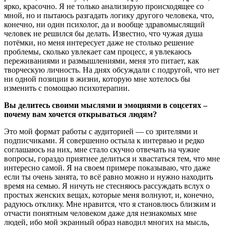
ярко, красочно. Я не только анализирую происходящее со
мной, но и пытаюсь разгадать логику другого человека, что,
конечно, ни один психолог, да и вообще здравомыслящий
человек не решился бы делать. Известно, что чужая душа
потёмки, но меня интересует даже не столько решение
проблемы, сколько увлекает сам процесс, я увлекаюсь
переживаниями и размышлениями, меня это питает, как
творческую личность. На днях обсуждали с подругой, что нет
ни одной позиции в жизни, которую мне хотелось бы
изменить с помощью психотерапии.
Вы делитесь своими мыслями и эмоциями в соцсетях –
почему вам хочется открываться людям?
Это мой формат работы с аудиторией — со зрителями и
подписчиками. Я совершенно остыла к интервью и редко
соглашаюсь на них, мне стало скучно отвечать на чужие
вопросы, гораздо приятнее делиться и хвастаться тем, что мне
интересно самой. Я на своем примере показываю, что даже
если ты очень занята, то всё равно можно и нужно находить
время на семью. Я ничуть не стесняюсь рассуждать вслух о
простых женских вещах, которые меня волнуют, и, конечно,
радуюсь отклику. Мне нравится, что я становлюсь близким и
отчасти понятным человеком даже для незнакомых мне
людей, ибо мой экранный образ наводил многих на мысль,