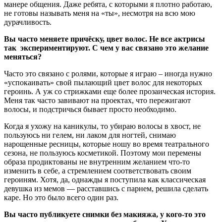
манере общения. Даже ребята, с которыми я плотно работаю,
не готовы называть меня на «ты», несмотря на всю мою
дурачливость.
Вы часто меняете причёску, цвет волос. Не все актрисы
так экспериментируют. С чем у вас связано это желание
меняться?
Часто это связано с ролями, которые я играю – иногда нужно
«успокаивать» свой пылающий цвет волос для некоторых
героинь. А уж со стрижками еще более прозаическая история.
Меня так часто завивают на проектах, что пережигают
волосы, и подстричься бывает просто необходимо.
Когда я ухожу на каникулы, то убираю волосы в хвост, не
пользуюсь ни гелем, ни лаком для ногтей, снимаю
нарощенные ресницы, которые ношу во время театрального
сезона, не пользуюсь косметикой. Поэтому мои перемены
образа продиктованы не внутренним желанием что-то
изменить в себе, а стремлением соответствовать своим
героиням. Хотя, да, однажды я поступила как классическая
девушка из мемов — расставшись с парнем, решила сделать
каре. Но это было всего один раз.
Вы часто публикуете снимки без макияжа, у кого-то это