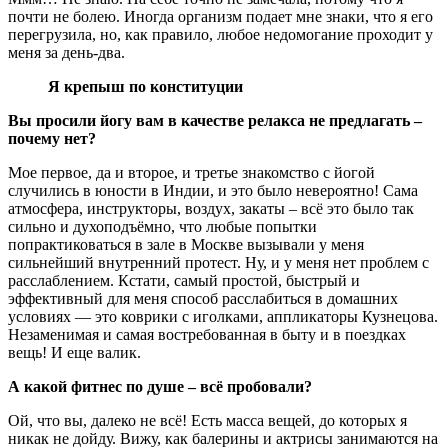
почти не болею. Иногда организм подает мне знаки, что я его
перегрузила, но, как правило, любое недомогание проходит у
меня за день-два.
Я крепыш по конституции
Вы просили йогу вам в качестве релакса не предлагать –
почему нет?
Мое первое, да и второе, и третье знакомство с йогой
случились в юности в Индии, и это было невероятно! Сама
атмосфера, инструкторы, воздух, закаты – всё это было так
сильно и духоподъёмно, что любые попытки
попрактиковаться в зале в Москве вызывали у меня
сильнейший внутренний протест. Ну, и у меня нет проблем с
расслаблением. Кстати, самый простой, быстрый и
эффективный для меня способ расслабиться в домашних
условиях — это коврики с иголками, аппликаторы Кузнецова.
Незаменимая и самая востребованная в быту и в поездках
вещь! И еще валик.
А какой фитнес по душе – всё пробовали?
Ой, что вы, далеко не всё! Есть масса вещей, до которых я
никак не дойду. Вижу, как балерины и актрисы занимаются на