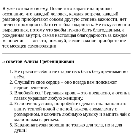
Я уже готова ко всему. После того карантина пришло
осознание, что каждый человек, каждая встреча, каждый
разговор приобретают совсем другую степень важности, нет
ничего проходного. Зато есть благодарность. Не искусственно
выращенная, потому что якобы нужно быть благодарным, а
рожденная внутри, самая настоящая благодарность за каждое
мгновение — вот это, пожалуй, самое важное приобретение
тех месяцев самоизоляции.
5 советов Алисы Гребенщиковой
Не грызите себя и не старайтесь быть безупречными во
всём.
Слушайте свое сердце – оно всегда вам подскажет
верное решение.
Влюбляйтесь! Бурлящая кровь – это прекрасно, а огонь в
глазах украшает любую женщину.
Если очень устали, попробуйте сделать так: наполнить
ванну теплой водой с пеной, зажечь аромалампу с
розмарином, включить любимую музыку и выпить чай с
малиновым вареньем.
Кардионагрузки хороши не только для тела, но и для
души!