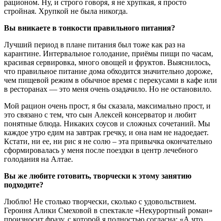
рационом. Ну, и строго говоря, я не хрупкая, я просто
стройная. Хрупкой не была никогда.
Вы вникаете в тонкости правильного питания?
Лучший период в плане питания был тоже как раз на
карантине. Интервальное голодание, приёмы пищи по часам,
красивая сервировка, много овощей и фруктов. Выяснилось,
что правильное питание дома обходится значительно дороже,
чем пищевой режим в обычное время с перекусами в кафе или
в ресторанах — это меня очень озадачило. Но не остановило.
Мой рацион очень прост, я бы сказала, максимально прост, и
это связано с тем, что сын Алексей консерватор и любит
понятные блюда. Никаких соусов и сложных сочетаний. Мы
каждое утро едим на завтрак гречку, и она нам не надоедает.
Кстати, ни ее, ни рис я не солю – эта привычка окончательно
сформировалась у меня после поездки в центр лечебного
голодания на Алтае.
Вы же любите готовить, творчески к этому занятию
подходите?
Люблю! Не столько творчески, сколько с удовольствием.
Героиня Алики Смеховой в спектакле «Некурортный роман»
произносит фразу, с которой я полностью согласна: «А что