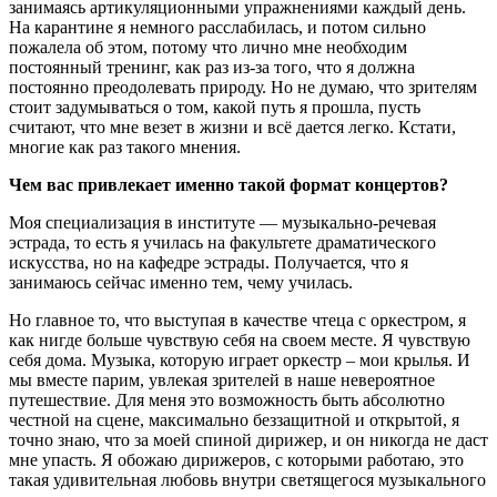
занимаясь артикуляционными упражнениями каждый день.
На карантине я немного расслабилась, и потом сильно
пожалела об этом, потому что лично мне необходим
постоянный тренинг, как раз из-за того, что я должна
постоянно преодолевать природу. Но не думаю, что зрителям
стоит задумываться о том, какой путь я прошла, пусть
считают, что мне везет в жизни и всё дается легко. Кстати,
многие как раз такого мнения.
Чем вас привлекает именно такой формат концертов?
Моя специализация в институте — музыкально-речевая
эстрада, то есть я училась на факультете драматического
искусства, но на кафедре эстрады. Получается, что я
занимаюсь сейчас именно тем, чему училась.
Но главное то, что выступая в качестве чтеца с оркестром, я
как нигде больше чувствую себя на своем месте. Я чувствую
себя дома. Музыка, которую играет оркестр – мои крылья. И
мы вместе парим, увлекая зрителей в наше невероятное
путешествие. Для меня это возможность быть абсолютно
честной на сцене, максимально беззащитной и открытой, я
точно знаю, что за моей спиной дирижер, и он никогда не даст
мне упасть. Я обожаю дирижеров, с которыми работаю, это
такая удивительная любовь внутри светящегося музыкального