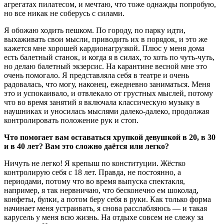
агрегатах пилатесом, и мечтаю, что тоже однажды попробую,
но все никак не соберусь с силами.
Я обожаю ходить пешком. По городу, по парку идти,
выхаживать свои мысли, приводить их в порядок, и это же
кажется мне хорошей кардионагрузкой. Плюс у меня дома
есть балетный станок, и когда я в силах, то хоть по чуть-чуть,
но делаю балетный экзерсис. На карантине весной мне это
очень помогало. Я представляла себя в театре и очень
радовалась, что могу, наконец, ежедневно заниматься. Меня
это и успокаивало, и отвлекало от грустных мыслей, потому
что во время занятий я включала классическую музыку в
наушниках и уносилась мыслями далеко-далеко, продолжая
контролировать положение рук и стоп.
Что помогает вам оставаться хрупкой девушкой в 20, в 30
и в 40 лет? Вам это сложно даётся или легко?
Ничуть не легко! Я крепыш по конституции. Жёстко
контролирую себя с 18 лет. Правда, не постоянно, а
периодами, потому что во время выпуска спектакля,
например, я так нервничаю, что бесконечно ем шоколад,
конфеты, булки, а потом беру себя в руки. Как только форма
начинает меня устраивать, я снова расслабляюсь — и такая
карусель у меня всю жизнь. На отдыхе совсем не слежу за