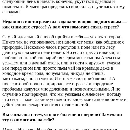
следующий день в идеале, конечно, укутаться одеялом и
помолчать. Я умею распределять свои силы, научилась этому
с годами.
Недавно в инстаграме вы задавали вопрос подписчикам —
как снимаете стресс? А вам что помогает снять стресс?
Самый идеальный способ прийти в себя — уехать за город!
Ничто так не успокаивает, не наполняет меня, как общение с
природой. Несколько часов прогулок в поле или по лесу
действуют на меня целительно. Но если стресс сильный, я
люблю вот какой сценарий: вечером мы с сыном Алексеем
уезжаем или в дачный отель, или в гости к друзьям, гуляем
ьам перед сном или просто пьем чай на крыльце даже в
холодное время года, ночуем там, никуда не спеша,
завтракаем, снова гуляем. И вот уже сил прибавилось! А
после второй ночи на природе все стрессы и городские
проблемы кажутся мне далекими и незначительными. Я не
случайно подчеркнула, что мы уезжаем с Алексеем, потому
что сын — мое главное успокоительное, мое самое любимое и
действенное лекарство от всех сложностей.
Вы согласны с тем, что все болезни от нервов? Замечали
эту взаимосвязь на себе?
Ммм… Не знаю. На себе точно не замечала, потому что я