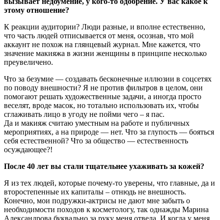
вызывает недоумение, у кого-то одобрение. У вас какое к
этому отношение?
К реакции аудитории? Люди разные, и вполне естественно,
что часть людей отписывается от меня, осознав, что мой
аккаунт не похож на глянцевый журнал. Мне кажется, что
значение макияжа в жизни женщины в принципе несколько
преувеличено.
Что за безумие — создавать бесконечные иллюзии в соцсетях
по поводу внешности? Я не против фильтров в целом, они
помогают решать художественные задачи, а иногда просто
веселят, вроде масок, но тотально использовать их, чтобы
сглаживать лицо в угоду не пойми чего – я пас.
Да и макияж считаю уместным на работе и публичных
мероприятиях, а на природе — нет. Что за глупость — бояться
себя естественной? Что за общество — естественность
осуждающее?!
После 40 лет вы стали тщательнее ухаживать за кожей?
Я из тех людей, которые почему-то уверены, что главные, да и
второстепенные их капиталы – отнюдь не внешность.
Конечно, мои подружки-актрисы не дают мне забыть о
необходимости походов к косметологу, так однажды Марина
Александрова буквально за руку меня отвела. И когда у меня