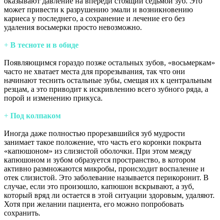
оказывают давление на впереди стоящий седьмой зуб. Это
может привести к разрушению эмали и возникновению
кариеса у последнего, а сохранение и лечение его без
удаления восьмерки просто невозможно.
+
В тесноте и в обиде
Появляющимся гораздо позже остальных зубов, «восьмеркам»
часто не хватает места для прорезывания, так что они
начинают теснить остальные зубы, смещая их к центральным
резцам, а это приводит к искривлению всего зубного ряда, а
порой и изменению прикуса.
+
Под колпаком
Иногда даже полностью прорезавшийся зуб мудрости
занимает такое положение, что часть его коронки покрыта
«капюшоном» из слизистой оболочки. При этом между
капюшоном и зубом образуется пространство, в котором
активно размножаются микробы, происходит воспаление и
отек слизистой. Это заболевание называется перикоронит. В
случае, если это произошло, капюшон вскрывают, а зуб,
который вряд ли остается в этой ситуации здоровым, удаляют.
Хотя при желании пациента, его можно попробовать
сохранить.