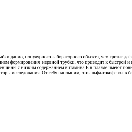
бки данио, популярного лабораторного объекта, чем грозит де
ием формирования нервной трубки, что приводит к быстрой и н
Женщины с низким содержанием витамина Е в плазме имеют по
ры исследования. От себя напомним, что альфа-токоферол в бол