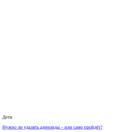
Дети
Нужно ли удалять аденоиды – или само пройдёт?