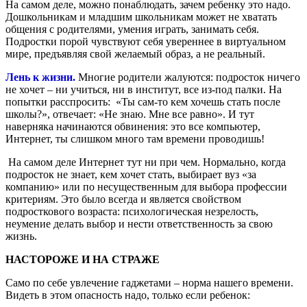
На самом деле, можно понаблюдать, зачем ребенку это надо.
Дошкольникам и младшим школьникам может не хватать
общения с родителями, умения играть, занимать себя.
Подростки порой чувствуют себя увереннее в виртуальном
мире, предъявляя свой желаемый образ, а не реальный.
Лень к жизни.
Многие родители жалуются: подросток ничего
не хочет – ни учиться, ни в институт, все из-под палки. На
попытки расспросить: «Ты сам-то кем хочешь стать после
школы?», отвечает: «Не знаю. Мне все равно». И тут
наверняка начинаются обвинения: это все компьютер,
Интернет, ты слишком много там времени проводишь!
На самом деле Интернет тут ни при чем. Нормально, когда
подросток не знает, кем хочет стать, выбирает вуз «за
компанию» или по несущественным для выбора профессии
критериям. Это было всегда и является свойством
подросткового возраста: психологическая незрелость,
неумение делать выбор и нести ответственность за свою
жизнь.
НАСТОРОЖЕ И НА СТРАЖЕ
Само по себе увлечение гаджетами – норма нашего времени.
Видеть в этом опасность надо, только если ребенок: