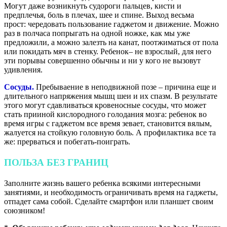
Могут даже возникнуть судороги пальцев, кисти и
предплечья, боль в плечах, шее и спине. Выход весьма
прост: чередовать пользование гаджетом и движение. Можно
раз в полчаса попрыгать на одной ножке, как мы уже
предложили, а можно залезть на канат, поотжиматься от пола
или покидать мяч в стенку. Ребенок– не взрослый, для него
эти порывы совершенно обычны и ни у кого не вызовут
удивления.
Сосуды.
Пребываение в неподвижной позе – причина еще и
длительного напряжения мышц шеи и их спазм. В результате
этого могут сдавливаться кровеносные сосуды, что может
стать прииной кислородного голодания мозга: ребенок во
время игры с гаджетом все время зевает, становится вялым,
жалуется на стойкую головную боль. А профилактика все та
же: прерваться и побегать-поиграть.
ПОЛЬЗА БЕЗ ГРАНИЦ
Заполните жизнь вашего ребенка всякими интересными
занятиями, и необходимость ограничивать время на гаджеты,
отпадет сама собой. Сделайте смартфон или планшет своим
союзником!