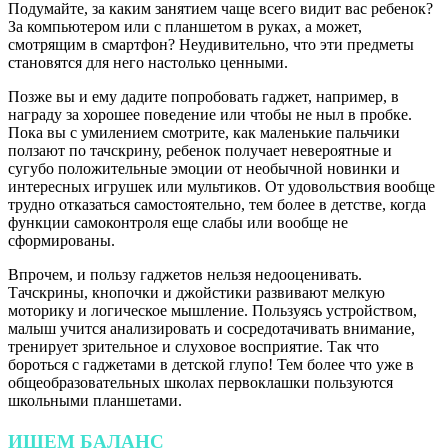
Подумайте, за каким занятием чаще всего видит вас ребенок?
За компьютером или с планшетом в руках, а может,
смотрящим в смартфон? Неудивительно, что эти предметы
становятся для него настолько ценными.
Позже вы и ему дадите попробовать гаджет, например, в
награду за хорошее поведение или чтобы не ныл в пробке.
Пока вы с умилением смотрите, как маленькие пальчики
ползают по тачскрину, ребенок получает невероятные и
сугубо положительные эмоции от необычной новинки и
интересных игрушек или мультиков. От удовольствия вообще
трудно отказаться самостоятельно, тем более в детстве, когда
функции самоконтроля еще слабы или вообще не
сформированы.
Впрочем, и пользу гаджетов нельзя недооценивать.
Тачскрины, кнопочки и джойстики развивают мелкую
моторику и логическое мышление. Пользуясь устройством,
малыш учится анализировать и сосредотачивать внимание,
тренирует зрительное и слуховое восприятие. Так что
бороться с гаджетами в детской глупо! Тем более что уже в
общеобразовательных школах первоклашки пользуются
школьными планшетами.
ИЩЕМ БАЛАНС