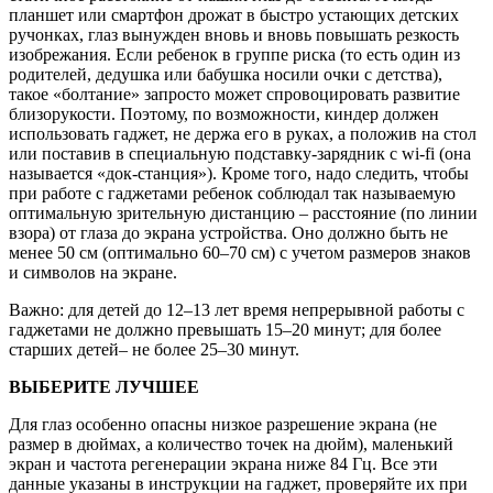
планшет или смартфон дрожат в быстро устающих детских
ручонках, глаз вынужден вновь и вновь повышать резкость
изобрежания. Если ребенок в группе риска (то есть один из
родителей, дедушка или бабушка носили очки с детства),
такое «болтание» запросто может спровоцировать развитие
близорукости. Поэтому, по возможности, киндер должен
использовать гаджет, не держа его в руках, а положив на стол
или поставив в специальную подставку-зарядник с wi-fi (она
называется «док-станция»). Кроме того, надо следить, чтобы
при работе с гаджетами ребенок соблюдал так называемую
оптимальную зрительную дистанцию – расстояние (по линии
взора) от глаза до экрана устройства. Оно должно быть не
менее 50 см (оптимально 60–70 см) с учетом размеров знаков
и символов на экране.
Важно: для детей до 12–13 лет время непрерывной работы с
гаджетами не должно превышать 15–20 минут; для более
старших детей– не более 25–30 минут.
ВЫБЕРИТЕ ЛУЧШЕЕ
Для глаз особенно опасны низкое разрешение экрана (не
размер в дюймах, а количество точек на дюйм), маленький
экран и частота регенерации экрана ниже 84 Гц. Все эти
данные указаны в инструкции на гаджет, проверяйте их при