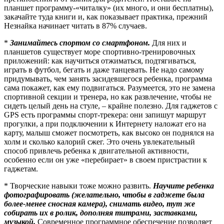
планшет программу-«читалку» (их много, и они бесплатны),
закачайте туда книги и, как показывает практика, прежний
Незнайка начинает читать в 87% случаев.
*
Занимайтесь спортом со смартфоном.
Для них и
планшетов существует море спортивно-тренировочных
приложений: как научиться отжиматься, подтягиваться,
играть в футбол, бегать и даже танцевать. Не надо самому
придумывать, чем занять засидевшегося ребенка, программа
сама покажет, как ему подвигаться. Разумеется, это не замена
спортивной секции и тренера, но как развлечение, чтобы не
сидеть целый день на стуле, – крайне полезно. Для гаджетов с
GPS есть программы спорт-трекера: они запишут маршрут
прогулки, а при подключении к Интернету наложат его на
карту, малыш сможет посмотреть, как высоко он поднялся на
холм и сколько калорий сжег. Это очень увлекательный
способ привлечь ребенка к двигательной активности,
особенно если он уже «перебирает» в своем пристрастии к
гаджетам.
* Творческие навыки тоже можно развить.
Научите ребенка
фотографировать (желательно, чтобы в гаджете была
более-менее сносная камера), снимать видео, тут же
собирать их в ролик, дополняя титрами, заставками,
музыкой.
Современное программное обеспечение позволяет