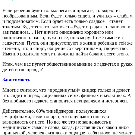
Если ребенок будет только бегать и прыгать, то вырастет
необразованным. Если будет только сидеть и учиться – слабым
и подслеповатым. Если будет есть только сладкое – станет
толстым. Будет есть только мясо – будет страдать от запоров и
авитаминоза… Нет ничего однозначно хорошего или
однозначно плохого, нужно все, но в меру. То же самое и с
гаджетами. Пусть они присутствуют в жизни ребенка в той же
степени, что и спорт, общение со сверстниками, творчество.
Именно родители могут и должны найти баланс всего этого.
Итак, чем нас пугает общественное мнение о гаджетах в руках
детей и где правда?
Зависимость
Многие считают, что «продвинутый» киндер только и делает,
что сидит в играх, социальных сетях, фильмах и мультиках. А
без любимого гаджета становится неуправляем и истеричен.
Действительно, 60% тинейджеров, пользующихся
смартфонами, сами говорят, что ощущают сильную
зависимость от него. Но все же это не зависимость в
медицинском смысле слова, когда, расставшись с какой-либо
привычкой, человек физически ощущает себя плохо, не может