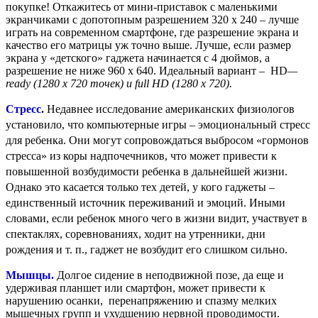
покупке! Откажитесь от мини-приставок с маленькими
экранчиками с допотопным разрешением 320 x 240 – лучше
играть на современном смартфоне, где разрешение экрана и
качество его матрицы уж точно выше. Лучше, если размер
экрана у «детского» гаджета начинается с 4 дюймов, а
разрешение не ниже 960 х 640. Идеальный вариант – HD
—
ready
(1280 x 720 точек) и
full
HD
(1280 x 720).
Стресс
.
Недавнее исследование американских физиологов
установило, что компьютерные игры – эмоциональный стресс
для ребенка. Они могут сопровождаться выбросом «гормонов
стресса» из коры надпочечников, что может привести к
повышенной возбудимости ребенка в дальнейшей жизни.
Однако это касается только тех детей, у кого гаджеты –
единственный источник переживаний и эмоций. Иными
словами, если ребенок много чего в жизни видит, участвует в
спектаклях, соревнованиях, ходит на утренники, дни
рождения и т. п., гаджет не возбудит его слишком сильно.
Мышцы.
Долгое сидение в неподвижной позе, да еще и
удерживая планшет или смартфон, может привести к
нарушению осанки, перенапряжению и спазму мелких
мышечных групп и ухудшению нервной проводимости.