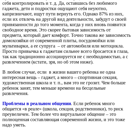
себя контролировать и т. д. Да, оставшись без любимого
гаджета, дети и подростки ощущают себя неуютно,
капризничают, ищут пути вернуть его. Однако 87% из них,
если их отвлечь на другой вид деятельности, забудут о своей
привязанности до того момента, когда у них вновь появится
свободное время. Это скорее бытовая зависимость от
предмета, который дает комфорт. Точно такова же зависимость
домохозяйки от современной плиты, посудомойки или
мультиварки, а ее супруга – от автомобиля или мотоцикла.
Просто привычка к гаджетам сильнее всего бросается в глаза,
так как традиционно ассоциируется не с необходимостью, а с
развлечением (кстати, зря, но об этом ниже).
В любом случае, если в жизни вашего ребенка не одна
интересная вещь – гаджет, а много – спортивная секция,
художественная школа и т. п., вам это не грозит. Чем больше
ребенок занят, тем меньше времени на бесцельные
развлечения.
Проблемы в реальном общении
. Если ребенок много
общается «в реале» (школа, секция, родственники), то риск
преувеличен. Тем более что виртуальное общение – это
полноценная составляющая современной жизни, и это тоже
надо уметь.