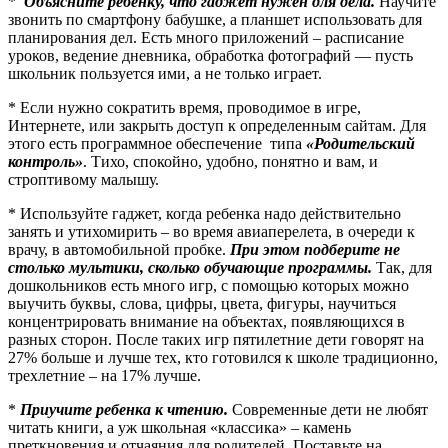
*
Объясните ребенку, что гаджет нужен для дела.
Научите
звонить по смартфону бабушке, а планшет использовать для
планирования дел. Есть много приложений – расписание
уроков, ведение дневника, обработка фотографий — пусть
школьник пользуется ими, а не только играет.
* Если нужно сократить время, проводимое в игре,
Интернете, или закрыть доступ к определенным сайтам. Для
этого есть программное обеспечение типа
«Родительский
контроль»
. Тихо, спокойно, удобно, понятно и вам, и
строптивому малышу.
* Используйте гаджет, когда ребенка надо действительно
занять и утихомирить – во время авиаперелета, в очереди к
врачу, в автомобильной пробке.
При этом подберите не
столько мультики, сколько обучающие программы.
Так, для
дошкольников есть много игр, с помощью которых можно
выучить буквы, слова, цифры, цвета, фигуры, научиться
концентрировать внимание на объектах, появляющихся в
разных сторон. После таких игр пятилетние дети говорят на
27% больше и лучше тех, кто готовился к школе традиционно,
трехлетние – на 17% лучше.
*
Приучите ребенка к чтению.
Современные дети не любят
читать книги, а уж школьная «классика» – камень
преткновения и отчаяния для родителей. Поставьте на