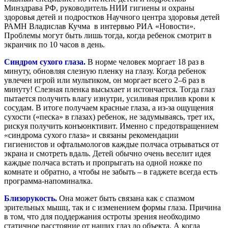
Минздрава РФ, руководитель НИИ гигиены и охраны
здоровья детей и подростков Научного центра здоровья детей
РАМН Владислав Кучма в интервью РИА «Новости».
Проблемы могут быть лишь тогда, когда ребенок смотрит в
экранчик по 10 часов в день.
Синдром сухого глаза.
В норме человек моргает 18 раз в
минуту, обновляя слезную пленку на глазу. Когда ребенок
увлечен игрой или мультиком, он моргает всего 2–6 раз в
минуту! Слезная пленка высыхает и истончается. Тогда глаз
пытается получить влагу изнутри, усиливая прилив крови к
сосудам. В итоге получаем красные глаза, а из-за ощущения
сухости («песка» в глазах) ребенок, не задумываясь, трет их,
рискуя получить конъюнктивит. Именно с предотвращением
«синдрома сухого глаза» и связаны рекомендации
гигиенистов и офтальмологов каждые полчаса отрываться от
экрана и смотреть вдаль. Детей обычно очень веселит идея
каждые полчаса встать и пропрыгать на одной ножке по
комнате и обратно, а чтобы не забыть – в гаджете всегда есть
программа-напоминалка.
Близорукость.
Она может быть связана как с спазмом
зрительных мышц, так и с изменением формы глаза. Причина
в том, что для поддержания остроты зрения необходимо
статичное расстояние от наших глаз до объекта. А когда