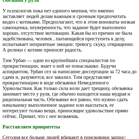
Обезьяна у руля
У психологов пока нет единого мнения, что именно
заставляет людей делам важным и срочным предпочитать
видео с котиками. Предполагают, что в этом виноваты низкая
самооценка, неуверенность, что задание будет выполнено
хорошо, отсутствие мотивации. Какая бы из причин не была
задействована, человек , пытающийся приступить к делу,
испытывает неприятные эмоции: тревогу, скуку, отвращение.
А ролики с котами приносят радость.
Тим Урбан — один из крупнейших специалистов по
прокрастинации, знает о ней не понаслышке. Будучи
аспирантом, Урбан сел за написание диссертации за 72 часа до
сдачи и, разумеется, все завалил. Тим представляет
прокрастинацию в виде обезьянки Немедленного
Удовольствия. Как только сила воли дает трещину, обезьянка
занимает место у руля, где обычно находится наша мудрая и
рациональная часть. Обезьянке все равно, что нужно сдать
начальнику выполненное задание или выспаться, ее
интересуют только вещи, приносящие удовольствие прямо
сейчас. Примат, что с нее возьмешь.
Расставляем приоритеты
Сегодня все больше людей вбивают в поисковики запрос: