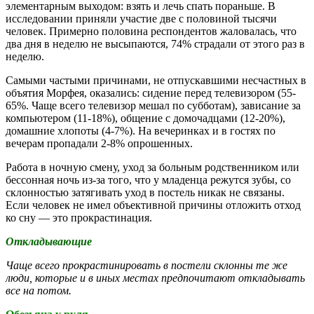
элементарным выходом: взять и лечь спать пораньше. В
исследовании приняли участие две с половиной тысячи
человек. Примерно половина респондентов жаловалась, что
два дня в неделю не высыпаются, 74% страдали от этого раз в
неделю.
Самыми частыми причинами, не отпускавшими несчастных в
объятия Морфея, оказались: сидение перед телевизором (55-
65%. Чаще всего телевизор мешал по субботам), зависание за
компьютером (11-18%), общение с домочадцами (12-20%),
домашние хлопоты (4-7%). На вечеринках и в гостях по
вечерам пропадали 2-8% опрошенных.
Работа в ночную смену, уход за больным родственником или
бессонная ночь из-за того, что у младенца режутся зубы, со
склонностью затягивать уход в постель никак не связаны.
Если человек не имел объективной причины отложить отход
ко сну — это прокрастинация.
Откладывающие
Чаще всего прокрастинировать в постели склонны те же
люди, которые и в иных местах предпочитают откладывать
все на потом.