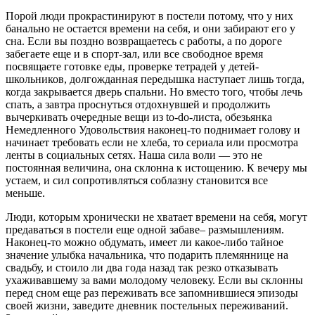
Порой люди прокрастинируют в постели потому, что у них
банально не остается времени на себя, и они забирают его у
сна. Если вы поздно возвращаетесь с работы, а по дороге
забегаете еще и в спорт-зал, или все свободное время
посвящаете готовке еды, проверке тетрадей у детей-
школьников, долгожданная передышка наступает лишь тогда,
когда закрывается дверь спальни. Но вместо того, чтобы лечь
спать, а завтра проснуться отдохнувшей и продолжить
вычеркивать очередные вещи из to-do-листа, обезьянка
Немедленного Удовольствия наконец-то поднимает голову и
начинает требовать если не хлеба, то сериала или просмотра
ленты в социальных сетях. Наша сила воли — это не
постоянная величина, она склонна к истощению. К вечеру мы
устаем, и сил сопротивляться соблазну становится все
меньше.
Люди, которым хронически не хватает времени на себя, могут
предаваться в постели еще одной забаве– размышлениям.
Наконец-то можно обдумать, имеет ли какое-либо тайное
значение улыбка начальника, что подарить племяннице на
свадьбу, и стоило ли два года назад так резко отказывать
ухаживавшему за вами молодому человеку. Если вы склонны
перед сном еще раз переживать все запомнившиеся эпизоды
своей жизни, заведите дневник постельных переживаний.