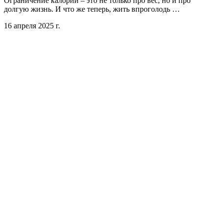
Ограничение калорий – это не только про вес, но и про
долгую жизнь. И что же теперь, жить впроголодь …
16 апреля 2025 г.