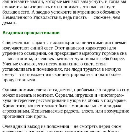
Записывайте мысли, которые мешают вам уснуть, и тогда вы
сможете анализировать их и понимать, что вас волнует
больше всего. А заодно успокоите внутреннюю обезьянку
Немедленного Удовольствия, ведь писать — сложнее, чем
думать.
Всадники прокрастинации
Современные гаджеты с жидкокристаллическими дисплеями
излучаютают синий свет. Этот диапазон характерен для
утреннего освещения, он прекращает выработку гормона сна
— мелатонина, и человек начинает чувствовать себя бодрее.
Ученые считают, что источники синего света стоит
установливать в помещениях, где люди трудятся в ночную
смену – это поможет им сконцентрироваться и быть более
продуктивными.
Однако помимо света от гаджетов, проблемы с отходом ко сну
может вызвать и контент. Сериалы, игрушки и «инстаграм»
куда интереснее рассматривания узора на обоях в полумраке.
Кроме того, контент может быть эмоциональным или даже
агрессивным. Испытываемые радость, злость или возмущение
прогоняют сон прочь.
Очевидный выход из положения – не смотреть перед сном
телевизор, заранее выключить компьютерную игру. Когда