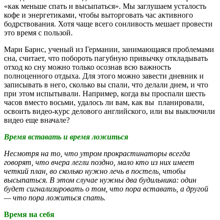
«как меньше спать и высыпаться». Мы заглушаем усталость
кофе и энергетиками, чтобы выторговать час активного
бодрствования. Хотя чаще всего сонливость мешает провести
это время с пользой.
Мари Барнс, ученый из Германии, занимающаяся проблемами
сна, считает, что побороть пагубную привычку откладывать
отход ко сну можно только осознав всю важность
полноценного отдыха. Для этого можно завести дневник и
записывать в него, сколько вы спали, что делали днем, и что
при этом испытывали. Например, когда вы проспали шесть
часов вместо восьми, удалось ли вам, как вы планировали,
освоить видео-курс делового английского, или вы выключили
видео еще вначале?
Время вставать и время ложиться
Несмотря на то, что утром прокрастинаторы всегда
говорят, что вчера легли поздно, мало кто из них имеет
четкий план, во сколько нужно лечь в постель, чтобы
высыпаться. В этом случае нужны два будильника: один
будет сигнализировать о том, что пора вставать, а другой
— что пора ложиться спать.
Время на себя