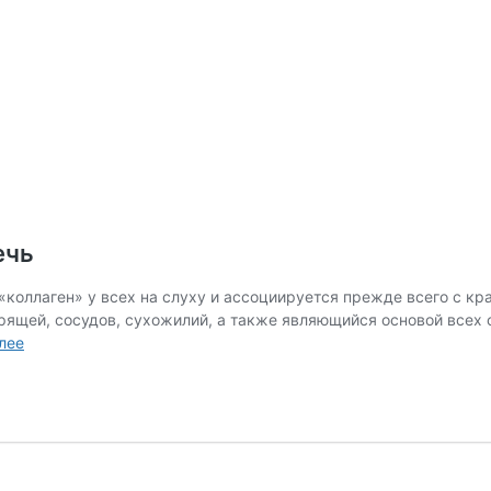
ечь
ген» у всех на слуху и ассоциируется прежде всего с крас
рящей, сосудов, сухожилий, а также являющийся основой всех 
Эластин
лее
—
ресурс,
который
надо
беречь