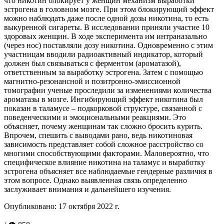
что никотин блокирует у женщин механизм выработки
эстрогена в головном мозге. При этом блокирующий эффект
можно наблюдать даже после одной дозы никотина, то есть
выкуренной сигареты. В исследовании приняли участие 10
здоровых женщин. В ходе эксперимента им интраназально
(через нос) поставляли дозу никотина. Одновременно с этим
участницам вводили радиоактивный индикатор, который
должен был связываться с ферментом (ароматазой),
ответственным за выработку эстрогена. Затем с помощью
магнитно-резонансной и позитронно-эмиссионной
томографии ученые проследили за изменениями количества
ароматазы в мозге. Ингибирующий эффект никотина был
показан в таламусе – подкорковой структуре, связанной с
поведенческими и эмоциональными реакциями. Это
объясняет, почему женщинам так сложно бросить курить.
Впрочем, спешить с выводами рано, ведь никотиновая
зависимость представляет собой сложное расстройство со
многими способствующими факторами. Маловероятно, что
специфическое влияние никотина на таламус и выработку
эстрогена объясняет все наблюдаемые гендерные различия в
этом вопросе. Однако выявленная связь определенно
заслуживает внимания и дальнейшего изучения.
Опубликовано:
17 октября 2022 г.