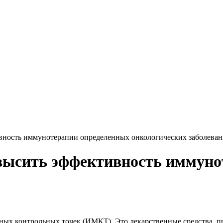
вность иммунотерапии определенных онкологических заболева
овысить эффективность иммуно
ных контрольных точек (ИМКТ). Это лекарственные средства, 