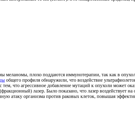
рмы меланомы, плохо поддаются иммунотерапии, так как в опухол
ицы
общего профиля обнаружили, что воздействие ультрафиолетов
с тем, что агрессивное добавление мутаций к опухоли может ок
ракционный) лазер. Было показано, что лазер воздействует на 
нную атаку организма против раковых клеток, повышая эффект