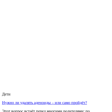
Дети
Нужно ли удалять аденоиды – или само пройдёт?
Этот вопрос встаёт перед многими родителями: по