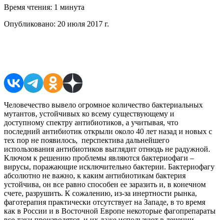
Время чтения:
1 минута
Опубликовано:
20 июля 2017 г.
Поделиться в соцсетях
Человечество вывело огромное количество бактериальных
мутантов, устойчивых ко всему существующему и
доступному спектру антибиотиков, а учитывая, что
последний антибиотик открыли около 40 лет назад и новых с
тех пор не появилось, перспектива дальнейшего
использования антибиотиков выглядит отнюдь не радужной.
Ключом к решению проблемы являются бактериофаги –
вирусы, поражающие исключительно бактерии. Бактериофагу
абсолютно не важно, к каким антибиотикам бактерия
устойчива, он все равно способен ее заразить и, в конечном
счете, разрушить. К сожалению, из-за инертности рынка,
фаготерапия практически отсутствует на Западе, в то время
как в России и в Восточной Европе некоторые фагопрепараты
все-таки производятся, и их даже используют в лечении,