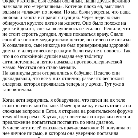
Окрас у котенка был самый обычный, наши друзья вежливо
называли его «черепашьим». Котенок плохо ел, выглядел
вялым и «плакал» по ночам. Но мы были уверены, что наша
любовь и забота исправят ситуацию. Через неделю сын
обнаружил круглое пятно на животе. Оно было похоже на
детский диатез, слегка шелушилось и чесалось. Решили, что
не стоит строить догадки, лучше показаться врачу. Сдали
соскоб в частном медицинском центре, он ничего не показал.
К сожалению, сын никогда не был приверженцем здоровой
диеты, и аллергические реакции были ему не в новость. Так
что я со спокойной душой выдала ему таблетку
антигистамина, а пятно намазала противоаллергической
мазью. Чесаться оно стало меньше.
На каникулы дети отправились к бабушке. Неделю они
докладывали, что все у них отлично, разве что беспокоит
аллергия, которая проявилась теперь и у дочки. Тут уже я
занервничала.
Когда дети вернулись, я обнаружила, что пятен на их теле
стало значительно больше. Имея привычку искать ответы на
сложные вопросы в Сети, я открыла на родительском форуме
тему «Поиграем в Хауса», где повесила фотографии пятен и
предложение попытаться поставить по ним диагноз.
В числе читателей оказалась врач-дерматолог. Я получила от
нее личное письмо, в котором она уверенно поставила