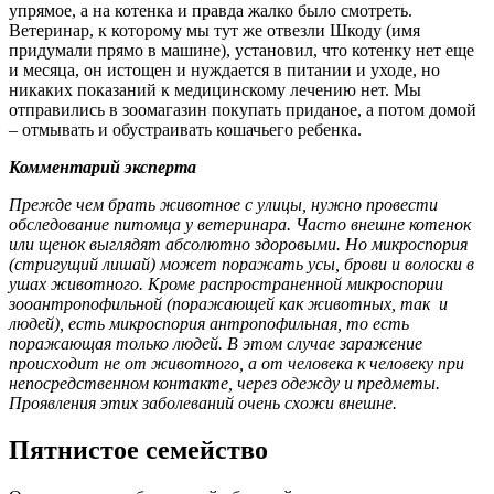
упрямое, а на котенка и правда жалко было смотреть.
Ветеринар, к которому мы тут же отвезли Шкоду (имя
придумали прямо в машине), установил, что котенку нет еще
и месяца, он истощен и нуждается в питании и уходе, но
никаких показаний к медицинскому лечению нет. Мы
отправились в зоомагазин покупать приданое, а потом домой
– отмывать и обустраивать кошачьего ребенка.
Комментарий эксперта
Прежде чем брать животное с улицы, нужно провести
обследование питомца у ветеринара
. Часто внешне котенок
или щенок выглядят абсолютно здоровыми. Но микроспория
(стригущий лишай) может поражать усы, брови и волоски в
ушах животного. Кроме распространенной микроспории
зооантропофильной (поражающей как животных, так и
людей), есть микроспория антропофильная, то есть
поражающая только людей.
В этом случае заражение
происходит не от животного, а от человека к человеку при
непосредственном контакте, через одежду и предметы.
Проявления этих заболеваний очень схожи внешне.
Пятнистое семейство