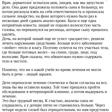
Врач- дерматолог испытала шок, увидев, как мы запустили
дело. Она даже предложила положить сына в больницу, но
потом рискнула взять на себя ответственность и прописала
сильное лекарство, на фоне которого нужно было раз в
несколько дней сдавать анализ крови. Была и еще одна
неприятная новость: лишай не поразил волосистую часть
головы, но перекинулся на ресницы, которые сыну пришлось
удалять.
Дочь, на которой лишай еще не успел «расцвести», решили
лечить наружными средствами. Больше всего заболевание
«любит» тепло и влагу. Поэтому селится на тех участках тела,
где больше потовых желез – на спине, груди, лице, под
волосами. Врач сказала, что обязательно нужно содержать
тело в чистоте.
Понятно, что ни о какой учебе во время лечения не могло
быть и речи – лишай заразен.
Дети переносили лечение стоически и были согласны на все,
лишь бы мы оставили кошку. Той тоже пришлось пройти
обследование в ветеринарной клинике, а потом выдержать и
лечение.
Это был трудный месяц. К счастью, анализы сына не
ухудшались, а у дочери пятен не становилось больше. Через
четыре недели соскоб был отрицательным, но нам предстояло