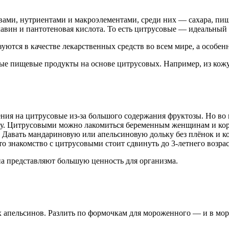
ми, нутриентами и макроэлементами, среди них — сахара, пище
лавин и пантотеновая кислота. То есть цитрусовые — идеальный
уются в качестве лекарственных средств во всем мире, а особен
е пищевые продукты на основе цитрусовых. Например, из кожур
ения на цитрусовые из-за большого содержания фруктозы. Но во
ону. Цитрусовыми можно лакомиться беременным женщинам и ко
 Давать мандариновую или апельсиновую дольку без плёнок и ко
то знакомство с цитрусовыми стоит сдвинуть до 3-летнего возрас
а представляют большую ценность для организма.
их апельсинов. Разлить по формочкам для мороженного — и в мор