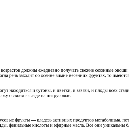
х возрастов должны ежедневно получать свежие сезонные ово
огда речь заходит об осенне-зимне-весенних фруктах, то имеютс
гут находиться и бутоны, и цветки, и завязи, и плоды всех стад
кажу о своем взгляде на цитрусовые.
трусовые фрукты — кладезь активных продуктов метаболизма, по
иды, фенильные кислоты и эфирные масла. Все они уникальны 