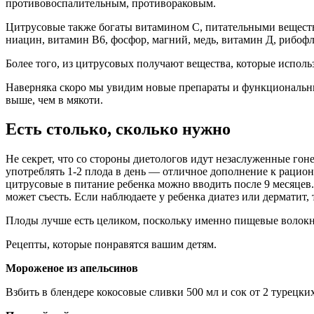
противовоспалительным, противораковым.
Цитрусовые также богаты витамином С, питательными вещества
ниацин, витамин В6, фосфор, магний, медь, витамин Д, рибоф
Более того, из цитрусовых получают вещества, которые использ
Наверняка скоро мы увидим новые препараты и функциональны
выше, чем в мякоти.
Есть столько, сколько нужно
Не секрет, что со стороны диетологов идут незаслуженные гон
употреблять 1-2 плода в день — отличное дополнение к раци
цитрусовые в питание ребенка можно вводить после 9 месяцев.
может съесть. Если наблюдаете у ребенка диатез или дерматит, 
Плоды лучше есть целиком, поскольку именно пищевые волокн
Рецепты, которые понравятся вашим детям.
Мороженое из апельсинов
Взбить в блендере кокосовые сливки 500 мл и сок от 2 турецк