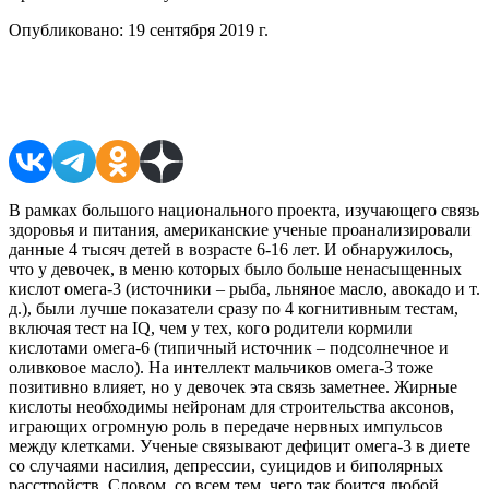
Опубликовано:
19 сентября 2019 г.
Поделиться в соцсетях
В рамках большого национального проекта, изучающего связь
здоровья и питания, американские ученые проанализировали
данные 4 тысяч детей в возрасте 6-16 лет. И обнаружилось,
что у девочек, в меню которых было больше ненасыщенных
кислот омега-3 (источники – рыба, льняное масло, авокадо и т.
д.), были лучше показатели сразу по 4 когнитивным тестам,
включая тест на IQ, чем у тех, кого родители кормили
кислотами омега-6 (типичный источник – подсолнечное и
оливковое масло). На интеллект мальчиков омега-3 тоже
позитивно влияет, но у девочек эта связь заметнее. Жирные
кислоты необходимы нейронам для строительства аксонов,
играющих огромную роль в передаче нервных импульсов
между клетками. Ученые связывают дефицит омега-3 в диете
со случаями насилия, депрессии, суицидов и биполярных
расстройств. Словом, со всем тем, чего так боится любой