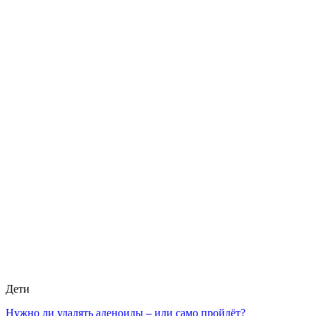
Дети
Нужно ли удалять аденоиды – или само пройдёт?