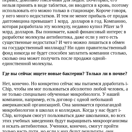
нельзя принять в виде таблетки, он вводится в кровь, поэтому
использовать его можно только в стационаре. Короче говоря,
у него много недостатков. И тем не менее прибыль от продаж
даптомицина превышает 1 млрд. долларов в год. Компанию,
которая разработала эту молекулу, недавно купил Pfizer за 9
млрд. долларов. Вы понимаете, какой финансовый интерес в
разработке молекулы антибиотика, даже если у него есть
существенные недостатки? И чего можно лишиться в обмен
на государственный миллиард? Ни один правительственный
фонд никогда не будет способен заплатить компании столько,
сколько она может получить после продажи одной-
единственной молекулы.
Где вы сейчас ищете новые бактерии? Только ли в почве?
Нет, конечно. Но конкретно сейчас мы пытаемся доработать i-
Chip, чтобы им мог пользоваться абсолютно любой человек, а
не только специально обученные микробиологи. У нашей
компании, например, есть договор с одной небольшой
американской организацией. Она занимается пропагандой
микробиологии в школах и колледжах. Когда у нас будет i-
Chip, которым смогут пользоваться даже школьники, во всех
этих учебных заведениях будут выращивать микроорганизмы
и искать антибиотики. Ученики, конечно, смогут пройти
только часть пути, но если у них будут результаты, они