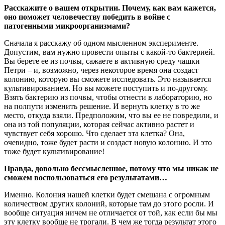
Расскажите о вашем открытии. Почему, как вам кажется,
оно поможет человечеству победить в войне с
патогенными микроорганизмами?
Сначала я расскажу об одном мысленном эксперименте.
Допустим, вам нужно провести опыты с какой-то бактерией.
Вы берете ее из почвы, сажаете в активную среду чашки
Петри – и, возможно, через некоторое время она создаст
колонию, которую вы сможете исследовать. Это называется
культивированием. Но вы можете поступить и по-другому.
Взять бактерию из почвы, чтобы отнести в лабораторию, но
на полпути изменить решение. И вернуть клетку в то же
место, откуда взяли. Предположим, что вы ее не повредили, и
она из той популяции, которая сейчас активно растет и
чувствует себя хорошо. Что сделает эта клетка? Она,
очевидно, тоже будет расти и создаст новую колонию. И это
тоже будет культивирование!
Правда, довольно бессмысленное, потому что мы никак не
сможем воспользоваться его результатами…
Именно. Колония нашей клетки будет смешана с огромным
количеством других колоний, которые там до этого росли. И
вообще ситуация ничем не отличается от той, как если бы мы
эту клетку вообще не трогали. В чем же тогда результат этого