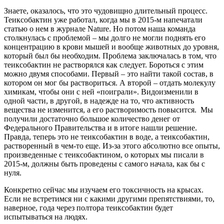
Знаете, оказалось, что это чудовищно длительный процесс.
Теиксобактин уже работал, когда мы в 2015-м напечатали
статью о нем в журнале Nature. Но потом наша команда
столкнулась с проблемой – мы долго не могли поднять его
концентрацию в крови мышей и вообще животных до уровня,
который был бы необходим. Проблема заключалась в том, что
теиксобактин не растворялся как следует. Бороться с этим
можно двумя способами. Первый – это найти такой состав, в
котором он мог бы раствориться. А второй – отдать молекулу
химикам, чтобы они с ней «поиграли». Видоизменили в
одной части, в другой, в надежде на то, что активность
вещества не изменится, а его растворимость повысится. Мы
получили достаточно большое количество денег от
Федерального Правительства и в итоге нашли решение.
Правда, теперь это не теиксобактин в воде, а теиксобактин,
растворенный в чем-то еще. Из-за этого абсолютно все опыты,
произведенные с теиксобактином, о которых мы писали в
2015-м, должны быть проведены с самого начала, как бы с
нуля.
Конкретно сейчас мы изучаем его токсичность на крысах.
Если не встретимся ни с какими другими препятствиями, то,
наверное, года через полтора теиксобактин будет
испытываться на людях.