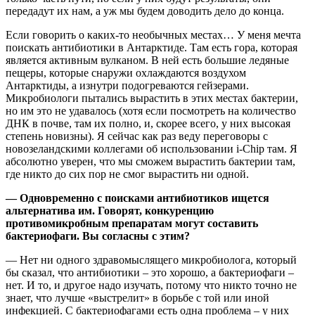
передадут их нам, а уж мы будем доводить дело до конца.
Если говорить о каких-то необычных местах… У меня мечта
поискать антибиотики в Антарктиде. Там есть гора, которая
является активным вулканом. В ней есть большие ледяные
пещеры, которые снаружи охлаждаются воздухом
Антарктиды, а изнутри подогреваются гейзерами.
Микробиологи пытались вырастить в этих местах бактерии,
но им это не удавалось (хотя если посмотреть на количество
ДНК в почве, там их полно, и, скорее всего, у них высокая
степень новизны). Я сейчас как раз веду переговоры с
новозеландскими коллегами об использовании i-Chip там. Я
абсолютно уверен, что мы сможем вырастить бактерии там,
где никто до сих пор не смог вырастить ни одной.
— Одновременно с поисками антибиотиков ищется
альтернатива им. Говорят, конкуренцию
противомикробным препаратам могут составить
бактериофаги. Вы согласны с этим?
— Нет ни одного здравомыслящего микробиолога, который
бы сказал, что антибиотики – это хорошо, а бактериофаги –
нет. И то, и другое надо изучать, потому что никто точно не
знает, что лучше «выстрелит» в борьбе с той или иной
инфекцией. С бактериофагами есть одна проблема – у них