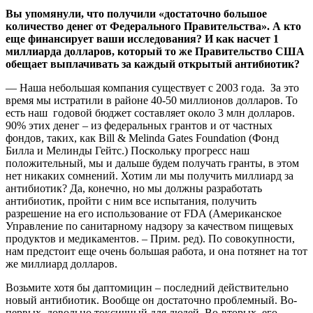
Вы упомянули, что получили «достаточно большое
количество денег от Федерального Правительства». А кто
еще финансирует ваши исследования? И как насчет 1
миллиарда долларов, который то же Правительство США
обещает выплачивать за каждый открытый антибиотик?
— Наша небольшая компания существует с 2003 года. За это
время мы истратили в районе 40-50 миллионов долларов. То
есть наш годовой бюджет составляет около 3 млн долларов.
90% этих денег – из федеральных грантов и от частных
фондов, таких, как Bill & Melinda Gates Foundation (Фонд
Билла и Мелинды Гейтс.) Поскольку прогресс наш
положительный, мы и дальше будем получать гранты, в этом
нет никаких сомнений. Хотим ли мы получить миллиард за
антибиотик? Да, конечно, но мы должны разработать
антибиотик, пройти с ним все испытания, получить
разрешение на его использование от FDA (Американское
Управление по санитарному надзору за качеством пищевых
продуктов и медикаментов. – Прим. ред). По совокупности,
нам предстоит еще очень большая работа, и она потянет на тот
же миллиард долларов.
Возьмите хотя бы даптомицин – последний действительно
новый антибиотик. Вообще он достаточно проблемный. Во-
первых, довольно токсичный для людей. Во-вторых, его