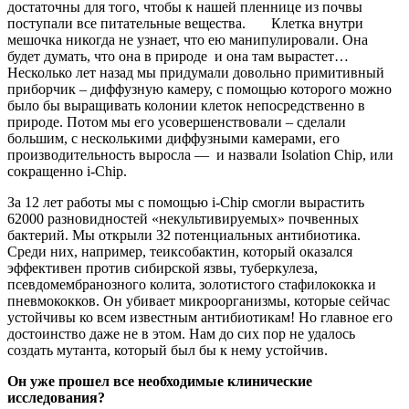
достаточны для того, чтобы к нашей пленнице из почвы
поступали все питательные вещества. Клетка внутри
мешочка никогда не узнает, что ею манипулировали. Она
будет думать, что она в природе и она там вырастет…
Несколько лет назад мы придумали довольно примитивный
приборчик – диффузную камеру, с помощью которого можно
было бы выращивать колонии клеток непосредственно в
природе. Потом мы его усовершенствовали – сделали
большим, с несколькими диффузными камерами, его
производительность выросла — и назвали Isolation Chip, или
сокращенно i-Chip.
За 12 лет работы мы с помощью i-Сhip смогли вырастить
62000 разновидностей «некультивируемых» почвенных
бактерий. Мы открыли 32 потенциальных антибиотика.
Среди них, например, теиксобактин, который оказался
эффективен против сибирской язвы, туберкулеза,
псевдомембранозного колита, золотистого стафилококка и
пневмококков. Он убивает микроорганизмы, которые сейчас
устойчивы ко всем известным антибиотикам! Но главное его
достоинство даже не в этом. Нам до сих пор не удалось
создать мутанта, который был бы к нему устойчив.
Он уже прошел все необходимые клинические
исследования?