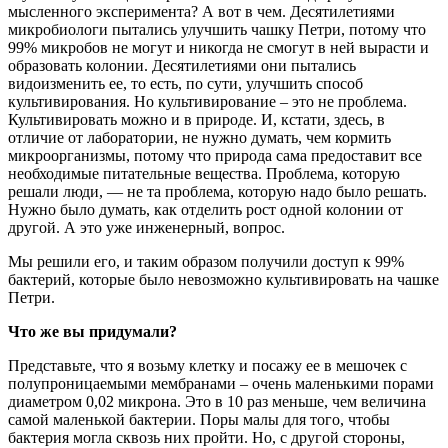
мысленного эксперимента? А вот в чем. Десятилетиями
микробиологи пытались улучшить чашку Петри, потому что
99% микробов не могут и никогда не смогут в ней вырасти и
образовать колонии. Десятилетиями они пытались
видоизменить ее, то есть, по сути, улучшить способ
культивирования. Но культивирование – это не проблема.
Культивировать можно и в природе. И, кстати, здесь, в
отличие от лаборатории, не нужно думать, чем кормить
микроорганизмы, потому что природа сама предоставит все
необходимые питательные вещества. Проблема, которую
решали люди, — не та проблема, которую надо было решать.
Нужно было думать, как отделить рост одной колонии от
другой. А это уже инженерный, вопрос.
Мы решили его, и таким образом получили доступ к 99%
бактерий, которые было невозможно культивировать на чашке
Петри.
Что же вы придумали?
Представьте, что я возьму клетку и посажу ее в мешочек с
полупроницаемыми мембранами – очень маленькими порами
диаметром 0,02 микрона. Это в 10 раз меньше, чем величина
самой маленькой бактерии. Поры малы для того, чтобы
бактерия могла сквозь них пройти. Но, с другой стороны,