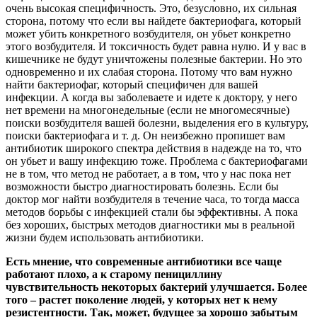
очень высокая специфичность. Это, безусловно, их сильная
сторона, потому что если вы найдете бактериофага, который
может убить конкретного возбудителя, он убьет конкретно
этого возбудителя. И токсичность будет равна нулю. И у вас в
кишечнике не будут уничтожены полезные бактерии. Но это
одновременно и их слабая сторона. Потому что вам нужно
найти бактериофаг, который специфичен для вашей
инфекции. А когда вы заболеваете и идете к доктору, у него
нет времени на многонедельные (если не многомесячные)
поиски возбудителя вашей болезни, выделения его в культуру,
поиски бактериофага и т. д. Он неизбежно пропишет вам
антибиотик широкого спектра действия в надежде на то, что
он убьет и вашу инфекцию тоже. Проблема с бактериофагами
не в том, что метод не работает, а в том, что у нас пока нет
возможности быстро диагностировать болезнь. Если бы
доктор мог найти возбудителя в течение часа, то тогда масса
методов борьбы с инфекцией стали бы эффективны. А пока
без хороших, быстрых методов диагностики мы в реальной
жизни будем использовать антибиотики.
Есть мнение, что современные антибиотики все чаще
работают плохо, а к старому пенициллину
чувствительность некоторых бактерий улучшается. Более
того – растет поколение людей, у которых нет к нему
резистентности. Так, может, будущее за хорошо забытым