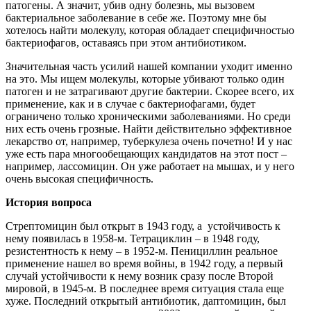
патогены. А значит, убив одну болезнь, мы вызовем
бактериальное заболевание в себе же. Поэтому мне бы
хотелось найти молекулу, которая обладает специфичностью
бактериофагов, оставаясь при этом антибиотиком.
Значительная часть усилий нашей компании уходит именно
на это. Мы ищем молекулы, которые убивают только один
патоген и не затрагивают другие бактерии. Скорее всего, их
применение, как и в случае с бактериофагами, будет
ограничено только хроническими заболеваниями. Но среди
них есть очень грозные. Найти действительно эффективное
лекарство от, например, туберкулеза очень почетно! И у нас
уже есть пара многообещающих кандидатов на этот пост –
например, лассомицин. Он уже работает на мышах, и у него
очень высокая специфичность.
История вопроса
Стрептомицин был открыт в 1943 году, а устойчивость к
нему появилась в 1958-м. Тетрациклин – в 1948 году,
резистентность к нему – в 1952-м. Пенициллин реальное
применение нашел во время войны, в 1942 году, а первый
случай устойчивости к нему возник сразу после Второй
мировой, в 1945-м. В последнее время ситуация стала еще
хуже. Последний открытый антибиотик, даптомицин, был