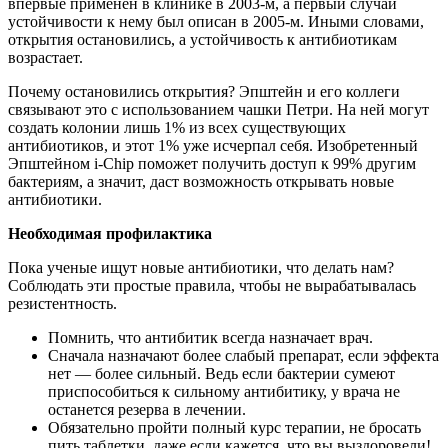
впервые применен в клинике в 2003-м, а первый случай
устойчивости к нему был описан в 2005-м. Иными словами,
открытия остановились, а устойчивость к антибиотикам
возрастает.
Почему остановились открытия? Эпштейн и его коллеги
связывают это с использованием чашки Петри. На ней могут
создать колонии лишь 1% из всех существующих
антибиотиков, и этот 1% уже исчерпал себя. Изобретенный
Эпштейном i-Chip поможет получить доступ к 99% другим
бактериям, а значит, даст возможность открывать новые
антибиотики.
Необходимая профилактика
Пока ученые ищут новые антибиотики, что делать нам?
Соблюдать эти простые правила, чтобы не вырабатывалась
резистентность.
Помнить, что антибитик всегда назначает врач.
Сначала назначают более слабый препарат, если эффекта
нет — более сильный. Ведь если бактерии сумеют
приспособиться к сильному антибитику, у врача не
останется резерва в лечении.
Обязательно пройти полный курс терапии, не бросать
пить таблетки, даже если кажется, что вы выздоровели!