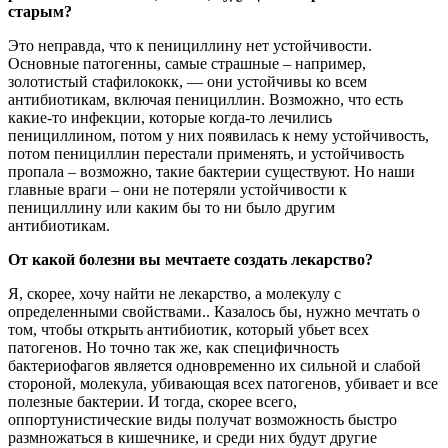
старым?
Это неправда, что к пенициллину нет устойчивости.
Основные патогенны, самые страшные – например,
золотистый стафилококк, — они устойчивы ко всем
антибиотикам, включая пенициллин. Возможно, что есть
какие-то инфекции, которые когда-то лечились
пенициллином, потом у них появилась к нему устойчивость,
потом пенициллин перестали применять, и устойчивость
пропала – возможно, такие бактерии существуют. Но наши
главные враги – они не потеряли устойчивости к
пенициллину или каким бы то ни было другим
антибиотикам.
От какой болезни вы мечтаете создать лекарство?
Я, скорее, хочу найти не лекарство, а молекулу с
определенными свойствами.. Казалось бы, нужно мечтать о
том, чтобы открыть антибиотик, который убьет всех
патогенов. Но точно так же, как специфичность
бактериофагов является одновременно их сильной и слабой
стороной, молекула, убивающая всех патогенов, убивает и все
полезные бактерии. И тогда, скорее всего,
оппортунистические виды получат возможность быстро
размножаться в кишечнике, и среди них будут другие