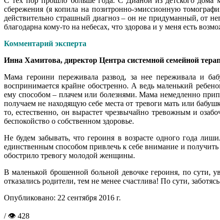
С тех пор прошло больше года. С Дианой из детского дома 
сбережения (я копила на позитронно-эмиссионную томографию
действительно страшный диагноз – он не придуманный, от нег
благодарна кому-то на небесах, что здорова и у меня есть возм
Комментарий эксперта
Инна Хамитова, директор Центра системной семейной терап
Мама героини переживала развод, за нее переживала и баб
воспринимается крайне обостренно. А ведь маленький ребено
ему способом – плачем или болезнями. Мама немедленно припи
получаем не находящую себе места от тревоги мать или бабушк
то, естественно, он вырастет чрезвычайно тревожным и оза
беспокойство о собственном здоровье.
Не будем забывать, что героиня в возрасте одного года лиш
единственным способом привлечь к себе внимание и получить
обострило тревогу молодой женщины.
В маленькой брошенной больной девочке героиня, по сути, ув
отказались родители, тем не менее счастлива! По сути, заботяс
Опубликовано:
22 сентября 2016 г.
/ 👁 428