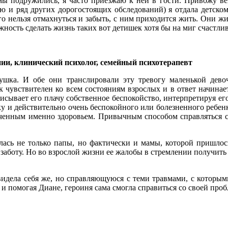
мы подружились, я часто приезжаю к ней в гости. Привожу в
 и ряд других дорогостоящих обследований) я отдала детскому 
о нельзя отмахнуться и забыть, с ним приходится жить. Они ж
ожность сделать жизнь таких вот детишек хотя бы на миг счастлив
ии, клинический психолог, семейный психотерапевт
ушка. И обе они транслировали эту тревогу маленькой дево
к чувствителен ко всем состояниям взрослых и в ответ начин
сывает его плачу собственное беспокойство, интерпретируя его
у и действительно очень беспокойного или болезненного ребенка
боченным именно здоровьем. Привычным способом справляться с
илась не только папы, но фактически и мамы, которой пришлось
 заботу. Но во взрослой жизни ее жалобы в стремлении получит
идела себя же, но справляющуюся с теми травмами, с которыми 
ь и помогая Диане, героиня сама смогла справиться со своей про