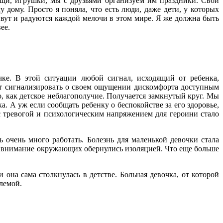
ещи, игрушки, мы с друзьями организуем им праздники. Свои
дому. Просто я поняла, что есть люди, даже дети, у которых
ивут и радуются каждой мелочи в этом мире. Я же должна быть
ее.
чке. В этой ситуации любой сигнал, исходящий от ребенка,
ает сигнализировать о своем ощущении дискомфорта доступным
, как детское неблагополучие. Получается замкнутый круг. Мы
. А уж если сообщать ребенку о беспокойстве за его здоровье,
 тревогой и психологическим напряжением для героини стало
 очень много работать. Болезнь для маленькой девочки стала
ь внимание окружающих обернулись изоляцией. Что еще больше
она сама столкнулась в детстве. Больная девочка, от которой
блемой.