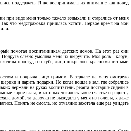
ытались поддержать. Я же воспринимала их внимание как повод
ки при виде меня только тяжело вздыхали и старались от меня
 Так что медстраховка пришлась кстати. Первое время на мои
чили.
орый помогал воспитанникам детских домов. На этот раз они
. Подруга слезно умоляла меня их выручить. Моя роль – клоун,
 вскочила простуда на губе, лицо покрылось красными пятнами
 костюм и покрыла лицо гримом. В зеркале на меня смотрело
арики и дарить подарки. Но когда вошла в зал, где собрались
ьких держали на руках воспитатели, ребята постарше сидели в
ые карие глаза, в которых читалось такое счастье и радость,
 ехала домой, та девочка не выходила у меня из головы, я даже
гноз. Понять не смогла, но отчаянно захотела еще раз увидеть