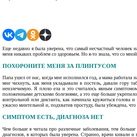
Поделиться в соцсетях
Еще недавно я была уверена, что самый несчастный человек на
меня никаких проблем со здоровьем. Но я-то знала, что со мной 
ПОХОРОНИТЕ МЕНЯ ЗА ПЛИНТУСОМ
Папа ушел от нас, когда мне исполнился год, а мама работала 
мне чихнуть, как меня укладывали в постель, давали гору т
неизлечимую. Я плохо ела и это считалось явным симптомом 
положенными детскими болезнями, а это еще больше укрепило в
контрольной или диктанта, как начинала кружиться голова и 
ужасно мнительной и, подхватив простуду, была убеждена, что
СИМПТОМ ЕСТЬ, ДИАГНОЗА НЕТ
Чем больше я читала про различные заболевания, тем больше
диагнозов, в которых была уверена. Странно, врачи кивали и п