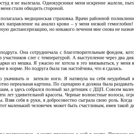
простуд я не вылезала. Однокурсники меня искренне жалели, п
 меня стали обходить стороной.
й полагалась медицинская страховка. Врачи районной поликлини
 них направление на анализ крови – у меня низкий гемоглобин!
ную диспансеризацию, но никакого лечения мне снова не назна
 подруга. Она сотрудничала с благотворительным фондом, кот
з участников слег с температурой. А выступление через два дня
дарки из мешка. Я ужасно не хотела в это ввязываться, у меня
е в норме. Но подруга была так настойчива, что я сдалась.
ло укачивать и затекли ноги. Я натянула на себя неудобный
тно нереальная картина. По сценарию я должна была раздавать ш
шам, а здесь собрался полный зал детишек с ДЦП. Совсем мален
ти лет удивительной красоты. Черные волнистные волосы, огромн
ы. Взяв себя в руки, я добросовестно сыграла свою роль. Когда
этот маленький человечек может быть счастливым, имея такой диа