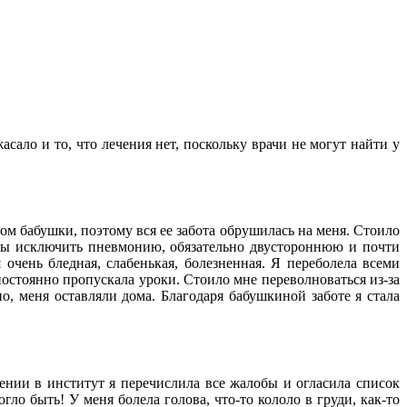
сало и то, что лечения нет, поскольку врачи не могут найти у
ром бабушки, поэтому вся ее забота обрушилась на меня. Стоило
тобы исключить пневмонию, обязательно двустороннюю и почти
очень бледная, слабенькая, болезненная. Я переболела всеми
постоянно пропускала уроки. Стоило мне переволноваться из-за
о, меня оставляли дома. Благодаря бабушкиной заботе я стала
ении в институт я перечислила все жалобы и огласила список
гло быть! У меня болела голова, что-то кололо в груди, как-то