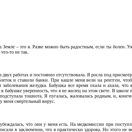
 Земле – это я. Разве можно быть радостным, если ты болен. Ужа
что-то не так.
на двух работах и постоянно отсутствовала. Я росла под присмот
аблеток и ставили банки. При кашле меня вели на рентген, ч
заболевания желудка. Бабушка все время охала и ахала, что я 
 бабушке уверенность, что я не жилец на этом свете. В школе 
подступала тошнота. Я пугалась, жаловалась родным, и, конечн
 у меня смертельный вирус.
 убеждалась, что они у меня есть. На медкомиссии при поступл
исали в заключении, что я практически здорова. Но этого не мо