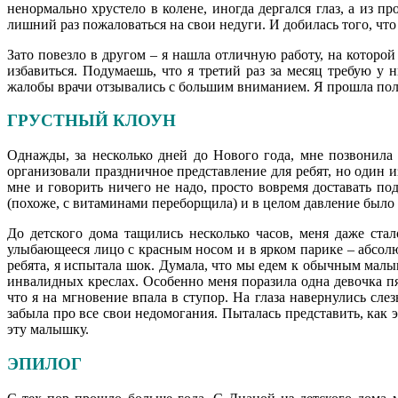
ненормально хрустело в колене, иногда дергался глаз, а из 
лишний раз пожаловаться на свои недуги. И добилась того, что
Зато повезло в другом – я нашла отличную работу, на которо
избавиться. Подумаешь, что я третий раз за месяц требую у
жалобы врачи отзывались с большим вниманием. Я прошла пол
ГРУСТНЫЙ КЛОУН
Однажды, за несколько дней до Нового года, мне позвонила
организовали праздничное представление для ребят, но один и
мне и говорить ничего не надо, просто вовремя доставать по
(похоже, с витаминами переборщила) и в целом давление было н
До детского дома тащились несколько часов, меня даже ста
улыбающееся лицо с красным носом и в ярком парике – абсолю
ребята, я испытала шок. Думала, что мы едем к обычным малы
инвалидных креслах. Особенно меня поразила одна девочка пя
что я на мгновение впала в ступор. На глаза навернулись слез
забыла про все свои недомогания. Пыталась представить, как 
эту малышку.
ЭПИЛОГ