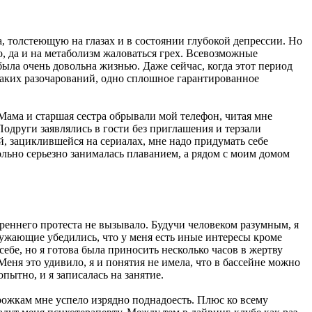
 толстеющую на глазах и в состоянии глубокой депрессии. Но
о, да и на метаболизм жаловаться грех. Всевозможные
была очень довольна жизнью. Даже сейчас, когда этот период
икаких разочарований, одно сплошное гарантированное
 Мама и старшая сестра обрывали мой телефон, читая мне
одруги заявлялись в гости без приглашения и терзали
ой, зациклившейся на сериалах, мне надо придумать себе
ольно серьезно занималась плаванием, а рядом с моим домом
утреннего протеста не вызывало. Будучи человеком разумным, я
ружающие убедились, что у меня есть иные интересы кроме
ебе, но я готова была приносить несколько часов в жертву
Меня это удивило, я и понятия не имела, что в бассейне можно
пытно, и я записалась на занятие.
дорожкам мне успело изрядно поднадоесть. Плюс ко всему