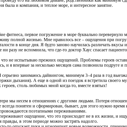
 проведу его на любимом диване, родственники как минимум сда
ня была и компания, и теплое море, и интересное занятие.
е фитнеса, первое погружение в море буквально перевернуло мо
 живу полной жизнью. Мне нравилось все – ощущения при погру
алости в конце дня. Я будто заново научилась различать вкусы и
же ни разу не вспомнила, что где-то доктор Хаус спасает пациен
а, что не испытываю прежних ощущений. Проблемы героев остав
сь, и я впервые за несколько месяцев сама позвонила подруге и
 серьезно занимаюсь дайвингом, минимум 3–4 раза в год выезж
ержки дыхания). А еще в одной из поездок я встретила своего м
х героев, столь любимых мной когда-то, вместе взятых!
ри мы несем в отношениях с другими людьми. Потеря отношений –
 всегда понятен и сформирован, бывает, для этого нужно время и
 сопровождаются поэтапными переживаниями.
ни переживают ощущение, что это происходит не в их жизни, и ищ
ая правды, в этом периоде можно застрять надолго.
 а кто-то опускает руки и игнорирует новые возможности, принима