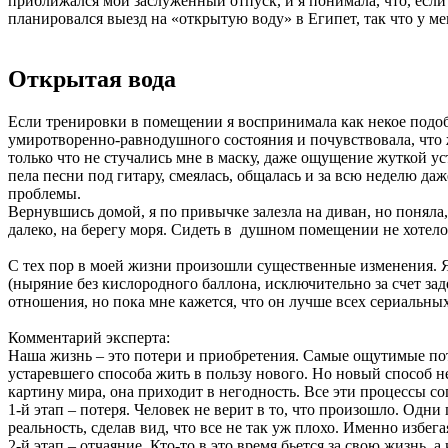
приближался мой заслуженный отпуск, и я понимала, что, если
планировался выезд на «открытую воду» в Египет, так что у ме
Открытая вода
Если тренировки в помещении я воспринимала как некое подоби
умиротворенно-равнодушного состояния и почувствовала, что
только что не стучались мне в маску, даже ощущение жуткой уст
пела песни под гитару, смеялась, общалась и за всю неделю да
проблемы.
Вернувшись домой, я по привычке залезла на диван, но понял
далеко, на берегу моря. Сидеть в душном помещении не хотело
С тех пор в моей жизни произошли существенные изменения. Я
(ныряние без кислородного баллона, исключительно за счет зад
отношения, но пока мне кажется, что он лучше всех сериальны
Комментарий эксперта:
Наша жизнь – это потери и приобретения. Самые ощутимые поте
устаревшего способа жить в пользу нового. Но новый способ не
картину мира, она приходит в негодность. Все эти процессы
1-й этап – потеря. Человек не верит в то, что произошло. Од
реальность, сделав вид, что все не так уж плохо. Именно избег
2-й этап – отчаяние. Кто-то в это время бьется за свою жизнь,