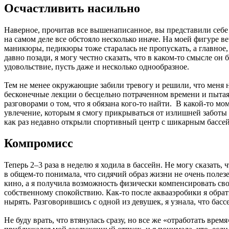
Осчастливить насильно
Наверное, прочитав все вышенаписанное, вы представили себе
на самом деле все обстояло несколько иначе. На моей фигуре в
маникюры, педикюры тоже старалась не пропускать, а главное, 
давно позади, я могу честно сказать, что в каком-то смысле о
удовольствие, пусть даже и несколько однообразное.
Тем не менее окружающие забили тревогу и решили, что меня н
бесконечные лекции о бесцельно потраченном времени и пытаяс
разговорами о том, что я обязана кого-то найти. В какой-то м
увлечение, которым я смогу прикрываться от излишней заботы и
как раз недавно открыли спортивный центр с шикарным бассейн
Компромисс
Теперь 2–3 раза в неделю я ходила в бассейн. Не могу сказать,
в общем-то понимала, что сидячий образ жизни не очень полез
кино, а я получила возможность физически компенсировать сво
собственному спокойствию. Как-то после аквааэробики я обрати
нырять. Разговорившись с одной из девушек, я узнала, что бас
Не буду врать, что втянулась сразу, но все же «отработать вр