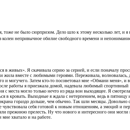
я, тоже не было сюрпризом. Дело шло к этому несколько лет, и я 
з колеи непривычное обилие свободного времени и непонимание
я в живых». Я скачивала серию за серией, и если поначалу про
ски жила вместе с любимыми героями. Переживала, волновалась,
о и могучего. Затем кто-то посоветовал мне «Обмани меня», и в
После работы я приезжала домой, надевала любимый спортивный 
ня с места могло только нечто из ряда вон выходящее. Я смотре
ься в кровать. Выходные я ждала с нетерпением, ведь в пятницу
 экрана гораздо дольше, чем обычно. Так шли месяцы. Довольно с
 не чувствовала себя готовой к новым отношениям, а эмоций и 
яли прежнюю прелесть. Ну что нового и интересного они могли
 мне хватало и на работе.