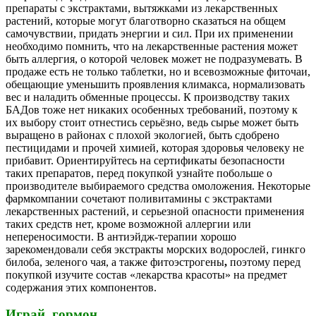
препараты с экстрактами, вытяжками из лекарственных
растений, которые могут благотворно сказаться на общем
самочувствии, придать энергии и сил. При их применении
необходимо помнить, что на лекарственные растения может
быть аллергия, о которой человек может не подразумевать. В
продаже есть не только таблетки, но и всевозможные фиточаи,
обещающие уменьшить проявления климакса, нормализовать
вес и наладить обменные процессы. К производству таких
БАДов тоже нет никаких особенных требований, поэтому к
их выбору стоит отнестись серьёзно, ведь сырье может быть
выращено в районах с плохой экологией, быть сдобрено
пестицидами и прочей химией, которая здоровья человеку не
прибавит. Ориентируйтесь на сертификаты безопасности
таких препаратов, перед покупкой узнайте побольше о
производителе выбираемого средства омоложения. Некоторые
фармкомпании сочетают поливитамины с экстрактами
лекарственных растений, и серьезной опасности применения
таких средств нет, кроме возможной аллергии или
непереносимости. В антиэйдж-терапии хорошо
зарекомендовали себя экстракты морских водорослей,
гинкго
билоба, зеленого чая, а также фитоэстрогены
,
поэтому перед
покупкой изучите состав «лекарства красоты» на предмет
содержания этих компонентов.
Играй, гормон