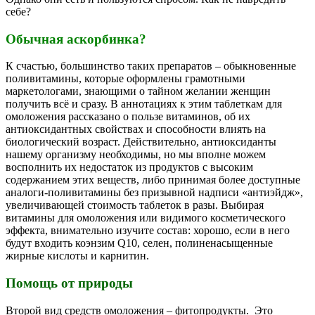
себе?
Обычная аскорбинка?
К счастью, большинство таких препаратов – обыкновенные
поливитамины, которые оформлены грамотными
маркетологами, знающими о тайном желании женщин
получить всё и сразу. В аннотациях к этим таблеткам для
омоложения рассказано о пользе витаминов, об их
антиоксидантных свойствах и способности влиять на
биологический возраст. Действительно, антиоксиданты
нашему организму необходимы, но мы вполне можем
восполнить их недостаток из продуктов с высоким
содержанием этих веществ, либо принимая более доступные
аналоги-поливитамины без призывной надписи «антиэйдж»,
увеличивающей стоимость таблеток в разы. Выбирая
витамины для омоложения или видимого косметического
эффекта, внимательно изучите состав: хорошо, если в него
будут входить коэнзим Q10, селен, полиненасыщенные
жирные кислоты и карнитин.
Помощь от природы
Второй вид средств омоложения – фитопродукты. Это