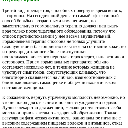
Третий вид препаратов, способных повернуть время вспять,
– гормоны. На сегодняшний день это самый эффективный
способ борьбы с возрастными изменениями, но
заместительную гормональную терапию должен назначать
врач только после тщательного обследования, потому что
список противопоказаний у нее весьма внушительный.
Гормональная терапия способна не только улучшить
самочувствие и благоприятно сказаться на состоянии кожи, но
и предупредить многие болезни-спутники
постклимактерического периода: атеросклероз, гипертонию и
остеопороз. Прием гормональных препаратов обычно
составляет несколько лет, в течение которых женщина не
чувствует симптомов, сопутствующих климаксу, что
благотворно сказывается на либидо, взаимоотношениях с
близкими людьми, самооценке и общем психологическом
состоянии женщины.
К сожалению, вернуть утраченную молодость невозможно, но
это не повод для отчаяния и погони за уходящими годами.
Лучшее лекарство для женщин, желающих чувствовать себя
молодо и привлекательно – здоровый образ жизни. Только
регулярная физическая активность, рациональное питание с
высоким содержанием пищевых волокон и витаминов, отказ