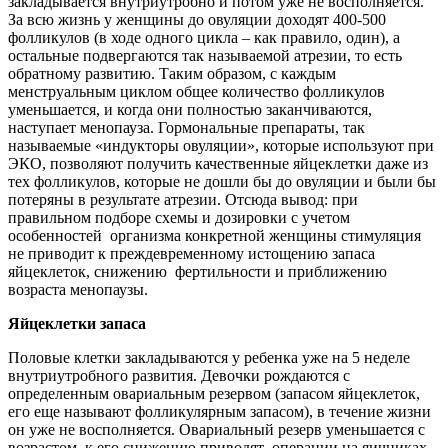
закладывается внутриутробно и потом уже не восполняется.
За всю жизнь у женщины до овуляции доходят 400-500
фолликулов (в ходе одного цикла – как правило, один), а
остальные подвергаются так называемой атрезии, то есть
обратному развитию. Таким образом, с каждым
менструальным циклом общее количество фолликулов
уменьшается, и когда они полностью заканчиваются,
наступает менопауза. Гормональные препараты, так
называемые «индукторы овуляции», которые используют при
ЭКО, позволяют получить качественные яйцеклетки даже из
тех фолликулов, которые не дошли бы до овуляции и были бы
потеряны в результате атрезии. Отсюда вывод: при
правильном подборе схемы и дозировки с учетом
особенностей организма конкретной женщины стимуляция
не приводит к преждевременному истощению запаса
яйцеклеток, снижению фертильности и приближению
возраста менопаузы.
Яйцеклетки запаса
Половые клетки закладываются у ребенка уже на 5 неделе
внутриутробного развития. Девочки рождаются с
определенным овариальным резервом (запасом яйцеклеток,
его еще называют фолликулярным запасом), в течение жизни
он уже не восполняется. Овариальный резерв уменьшается с
возрастом, к его снижению приводят операции на яичниках,