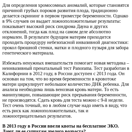
Для определения хромосомных аномалий, которые становятся
причиной грубых пороков развития плода, традиционно
делается скрининг в первом триместре беременности. Однако
в 9% случаев он выдает ложноположительные результаты:
показывает высокий риск синдрома Дауна и других
отклонений, тогда как плод на самом деле абсолютно
нормален. В результате будущим матерям приходится
проходить процедуру небезопасной инвазивной диагностики:
прокол брюшной стенки, матки и плодного пузыря для забора
генетического материала.
Избежать ненужных вмешательств помогает новая методика –
неинвазивный пренатальный тест Panorama. Тест разработан в
Калифорнии в 2012 году, в России доступен с 2013 года. Он
основан на том, что во время беременности в кровотоке
матери циркулирует небольшое количество ДНК ребенка. Для
анализа необходима лишь венозная кровь матери. То есть
манипуляции, повышающие риск прерывания беременности,
не производятся. Сдать кровь для теста можно с 9-й недели.
Тест очень точный, но в любом случае надо иметь в виду, что
есть риск как ложноположительных, так и
ложноотрицательных результатов.
В 2013 году в России ввели квоты на бесплатное ЭКО.
Дают ли ее супругам зрелого возраста?