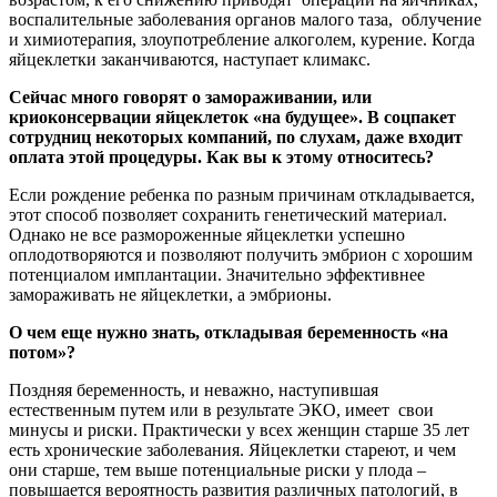
воспалительные заболевания органов малого таза, облучение
и химиотерапия, злоупотребление алкоголем, курение. Когда
яйцеклетки заканчиваются, наступает климакс.
Сейчас много говорят о замораживании, или
криоконсервации яйцеклеток «на будущее». В соцпакет
сотрудниц некоторых компаний, по слухам, даже входит
оплата этой процедуры. Как вы к этому относитесь?
Если рождение ребенка по разным причинам откладывается,
этот способ позволяет сохранить генетический материал.
Однако не все размороженные яйцеклетки успешно
оплодотворяются и позволяют получить эмбрион с хорошим
потенциалом имплантации. Значительно эффективнее
замораживать не яйцеклетки, а эмбрионы.
О чем еще нужно знать, откладывая беременность «на
потом»?
Поздняя беременность, и неважно, наступившая
естественным путем или в результате ЭКО, имеет свои
минусы и риски. Практически у всех женщин старше 35 лет
есть хронические заболевания. Яйцеклетки стареют, и чем
они старше, тем выше потенциальные риски у плода –
повышается вероятность развития различных патологий, в