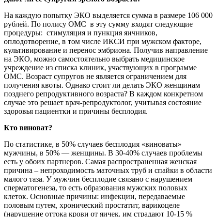
На каждую попытку ЭКО выделяется сумма в размере 106 000
рублей. По полису ОМС в эту сумму входят следующие
процедуры: стимуляция и пункция яичников,
оплодотворение, в том числе ИКСИ при мужском факторе,
культивирование и перенос эмбриона. Получив направление
на ЭКО, можно самостоятельно выбрать медицинское
учреждение из списка клиник, участвующих в программе
ОМС. Возраст супругов не является ограничением для
получения квоты. Однако стоит ли делать ЭКО женщинам
позднего репродуктивного возраста? В каждом конкретном
случае это решает врач-репродуктолог, учитывая состояние
здоровья пациентки и причины бесплодия.
Кто виноват?
По статистике, в 50% случаев бесплодия «виноваты»
мужчины, в 50% — женщины. В 30-40% случаев проблемы
есть у обоих партнеров. Самая распространенная женская
причина – непроходимость маточных труб и спайки в области
малого таза. У мужчин бесплодие связано с нарушением
сперматогенеза, то есть образования мужских половых
клеток. Основные причины: инфекции, передаваемые
половым путем, хронический простатит, варикоцеле
(нарушение оттока крови от яичек, им страдают 10-15 %