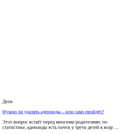
Дети
Нужно ли удалять аденоиды – или само пройдёт?
Этот вопрос встаёт перед многими родителями: по
статистике, аденоиды есть почти у трети детей в возр …