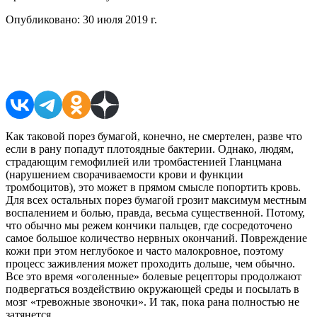
Опубликовано:
30 июля 2019 г.
Поделиться в соцсетях
Как таковой порез бумагой, конечно, не смертелен, разве что
если в рану попадут плотоядные бактерии. Однако, людям,
страдающим гемофилией или тромбастенией Гланцмана
(нарушением сворачиваемости крови и функции
тромбоцитов), это может в прямом смысле попортить кровь.
Для всех остальных порез бумагой грозит максимум местным
воспалением и болью, правда, весьма существенной. Потому,
что обычно мы режем кончики пальцев, где сосредоточено
самое большое количество нервных окончаний. Повреждение
кожи при этом неглубокое и часто малокровное, поэтому
процесс заживления может проходить дольше, чем обычно.
Все это время «оголенные» болевые рецепторы продолжают
подвергаться воздействию окружающей среды и посылать в
мозг «тревожные звоночки». И так, пока рана полностью не
затянется.