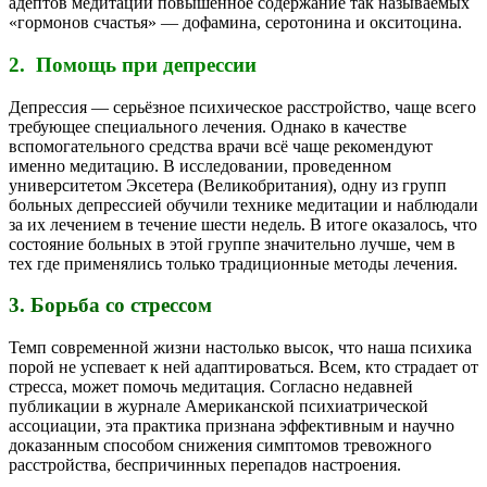
адептов медитации повышенное содержание так называемых
«гормонов счастья» — дофамина, серотонина и окситоцина.
2. Помощь при депрессии
Депрессия — серьёзное психическое расстройство, чаще всего
требующее специального лечения. Однако в качестве
вспомогательного средства врачи всё чаще рекомендуют
именно медитацию. В исследовании, проведенном
университетом Эксетера (Великобритания), одну из групп
больных депрессией обучили технике медитации и наблюдали
за их лечением в течение шести недель. В итоге оказалось, что
состояние больных в этой группе значительно лучше, чем в
тех где применялись только традиционные методы лечения.
3. Борьба со стрессом
Темп современной жизни настолько высок, что наша психика
порой не успевает к ней адаптироваться. Всем, кто страдает от
стресса, может помочь медитация. Согласно недавней
публикации в журнале Американской психиатрической
ассоциации, эта практика признана эффективным и научно
доказанным способом снижения симптомов тревожного
расстройства, беспричинных перепадов настроения.