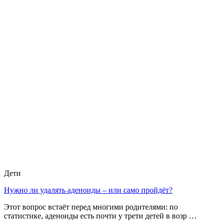
Дети
Нужно ли удалять аденоиды – или само пройдёт?
Этот вопрос встаёт перед многими родителями: по
статистике, аденоиды есть почти у трети детей в возр …