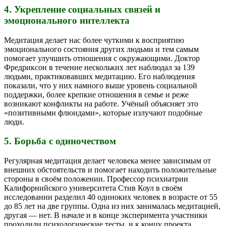
4. Укрепление социальных связей и
эмоционального интеллекта
Медитация делает нас более чуткими к восприятию
эмоционального состояния других людьми и тем самым
помогает улучшить отношения с окружающими. Доктор
Фредриксон в течение нескольких лет наблюдал за 139
людьми, практиковавших медитацию. Его наблюдения
показали, что у них намного выше уровень социальной
поддержки, более крепкие отношения в семье и реже
возникают конфликты на работе. Учёный объясняет это
«позитивными флюидами», которые излучают подобные
люди.
5. Борьба с одиночеством
Регулярная медитация делает человека менее зависимым от
внешних обстоятельств и помогает находить положительные
стороны в своём положении. Профессор психиатрии
Калифорнийского университета Стив Коул в своём
исследовании разделил 40 одиноких человек в возрасте от 55
до 85 лет на две группы. Одна из них занималась медитацией,
другая — нет. В начале и в конце эксперимента участники
проходили психологические тесты, и к концу проекта