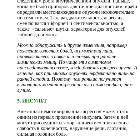
следствием роста внутричерепной опухоли. Раньше,
когда не было приборов для точной диагностики, врачи
определяли местонахождение опухоли исключительно
по симптомам. Так, раздражительность, агрессия,
сменяющаяся эйфорией и сентиментальностью, а
также «сальные» шутки характерны для опухолей
лобной доли мозга.
Можно обнаружить и другие изменения, например
появление головных болей, асимметрии лица,
проявляющееся в покое или только при работе
мимических мышц. Но чаще эти симптомы
присоединяются позже, когда болезнь прогрессирует. А
лечение, как при многих опухолях, эффективно лишь на
ранней стадии. Поэтому чем раньше получится
выполнить магнитно-резонансную томографию, тем
лучше.
5. ИНСУЛЬТ
Внезапная немотивированная агрессия может стать
одним из первых проявлений инсульта. Затем к ней
могут присоединиться «органические» проявления:
cлабость в конечностях, нарушение речи, глотания,
сильная головная боль.