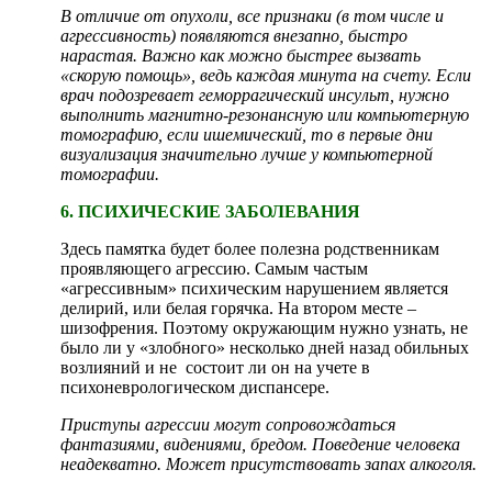
В отличие от опухоли, все признаки (в том числе и
агрессивность) появляются внезапно, быстро
нарастая. Важно как можно быстрее вызвать
«скорую помощь», ведь каждая минута на счету. Если
врач подозревает геморрагический инсульт, нужно
выполнить магнитно-резонансную или компьютерную
томографию, если ишемический, то в первые дни
визуализация значительно лучше у компьютерной
томографии.
6. ПСИХИЧЕСКИЕ ЗАБОЛЕВАНИЯ
Здесь памятка будет более полезна родственникам
проявляющего агрессию. Самым частым
«агрессивным» психическим нарушением является
делирий, или белая горячка. На втором месте –
шизофрения. Поэтому окружающим нужно узнать, не
было ли у «злобного» несколько дней назад обильных
возлияний и не состоит ли он на учете в
психоневрологическом диспансере.
Приступы агрессии могут сопровождаться
фантазиями, видениями, бредом. Поведение человека
неадекватно. Может присутствовать запах алкоголя.