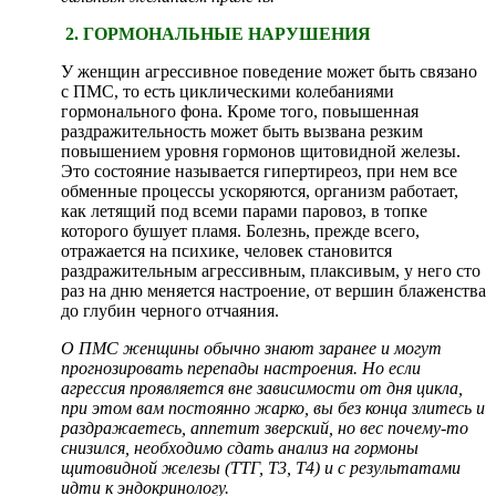
2. ГОРМОНАЛЬНЫЕ НАРУШЕНИЯ
У женщин агрессивное поведение может быть связано
с ПМС, то есть циклическими колебаниями
гормонального фона. Кроме того, повышенная
раздражительность может быть вызвана резким
повышением уровня гормонов щитовидной железы.
Это состояние называется гипертиреоз, при нем все
обменные процессы ускоряются, организм работает,
как летящий под всеми парами паровоз, в топке
которого бушует пламя. Болезнь, прежде всего,
отражается на психике, человек становится
раздражительным агрессивным, плаксивым, у него сто
раз на дню меняется настроение, от вершин блаженства
до глубин черного отчаяния.
О ПМС женщины обычно знают заранее и могут
прогнозировать перепады настроения. Но если
агрессия проявляется вне зависимости от дня цикла,
при этом вам постоянно жарко, вы без конца злитесь и
раздражаетесь, аппетит зверский, но вес почему-то
снизился, необходимо сдать анализ на гормоны
щитовидной железы (ТТГ, Т3, Т4) и с результатами
идти к эндокринологу.