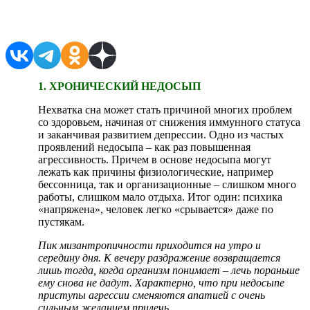
Поделиться в соцсетях
1. ХРОНИЧЕСКИЙ НЕДОСЫП
Нехватка сна может стать причиной многих проблем
со здоровьем, начиная от снижения иммунного статуса
и заканчивая развитием депрессии. Одно из частых
проявлений недосыпа – как раз повышенная
агрессивность. Причем в основе недосыпа могут
лежать как причины физиологические, например
бессонница, так и организационные – слишком много
работы, слишком мало отдыха. Итог один: психика
«напряжена», человек легко «срывается» даже по
пустякам.
Пик мизантропичности приходится на утро и
середину дня. К вечеру раздражение возвращается
лишь тогда, когда организм понимает – лечь пораньше
ему снова не дадут. Характерно, что при недосыпе
приступы агрессии сменяются апатией с очень
сильным желанием прилечь.